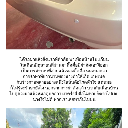
ได้รถมาแล้วสิ่งแรกที่ทำคือ พาเพื่อนบ้านไปแก้บน
นเดือนมิถุนายนที่ผ่านมาตึ๊ดตื๋อมีผ่าตัดเอาฝีออก
เป็นการผ่ารอบที่สามแล้วของตึ๊ดตื๋อ หมอบอกว่า
การรักษาที่ยาวนานของนางทำให้เกิด เอฟเฟค
กับร่างกายหลายอย่างหนึ่งในนั้นคือโรคหัวใจ แต่หมอ
ก็ไม่รู้จะรักษายังไง นอกจากการผ่าตัดแล้ว บวกกับเพื่อนบ้าน
ไปดูดวงมาแล้วหมอดูบอกว่า ผ่าครั้งนี้ ตื๋อไม่หายก็ตายไปเล
นางใจไม่ดี พวกเราเลยพากันไปบน