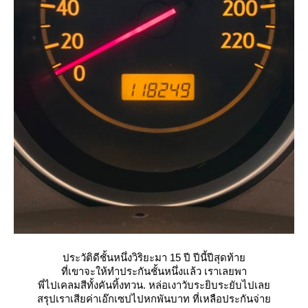
ประวัติดีชั้นหนึ่งวิริยะมา 15 ปี ปีนี้ปีสุดท้า
ที่เขาจะให้ทำประกันชั้นหนึ่งแล้ว เราเลยพา
พี่ไปเคลมสีทั้งคันทิ้งทวน. หล่อเงาวับระยิบระยับไปเล
สรุปเราเสียค่าเอ๊กเซปไปหกพันบาท ที่เหลือประกันจ่า