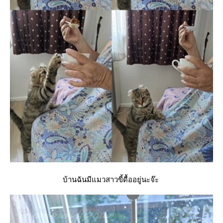
บ้านฉันมีแมวสาวขี้ดื้ออยู่นะจ๊ะ