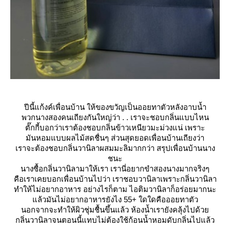
ปีนี้แก้งค์เพื่อนบ้าน ให้ของขวัญเป็นออยทาตัวหลังอาบน้ำ
พวกนางสองคนเถียงกันใหญ่ว่า . . เราจะชอบกลิ่นแบบไหน
ตั๊กกี้บอกว่าเราต้องชอบกลิ่นข้าวเหนียวมะม่วงแน่ เพราะ
มันหอมแบบผลไม้สดชื่นๆ ส่วนสุดยอดเพื่อนบ้านเถียงว่า
เราจะต้องชอบกลิ่นวานิลาผสมมะลิมากกว่า สรุปเพื่อนบ้านนาง
ชนะ
นางซื้อกลิ่นวานิลามาให้เรา เรานี่อยากขำสองนางมากจริงๆ
คือเราเคยบอกเพื่อนบ้านไปว่า เราชอบวานิลาเพราะกลิ่นวานิลา
ทำให้ไม่อยากอาหาร อย่างไรก็ตาม ไอติมวานิลาก็อร่อยมากนะ
ล้วมันไม่อยากอาหารยังไง 55+ ใดใดคือออยทาตัว
นอกจากจะทำให้ผิวชุ่มชื้นขึ้นแล้ว ห้องน้ำเรายังคลุ้งไปด้ว
กลิ่นวานิลาจนตอนนี้แทบไม่ต้องใช้ก้อนน้ำหอมดับกลิ่นไปแล้ว