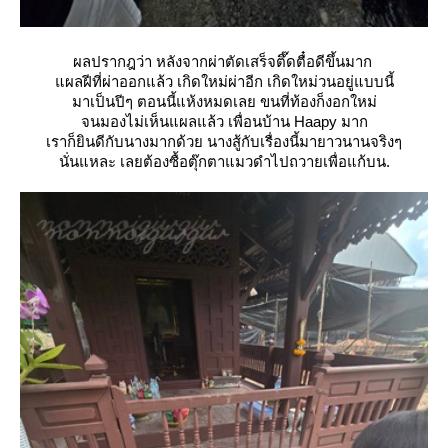
ผลปรากฎว่า หลังจากผ่าตัดเสร็จตึ๊ดตื๋อดีขึ้นมาก
ผลฝีที่ผ่าออกแล้ว เกิดใหม่ผ่าอีก เกิดใหม่วนอยู่แบบนี้
มาเป็นปีๆ ตอนนี้แห้งหมดเลย ขนที่ท้องก็งอกใหม่
จนมองไม่เห็นแผลแล้ว เพื่อนบ้าน Haapy มาก
เราก็ยินดีกับนางมากด้วย นางสู้กับเรื่องนี้มายาวนานจริงๆ
นั่นแหละ เลยต้องซื้อตุ๊กตาแมวดำไปถวายเพื่อแก้บน.