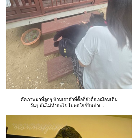
ตัดภาพมาที่ลูกๆ บ้านเราตัวที่ดื้อก็ยังดื้อเหมือนเดิม
วันๆ มันไม่ทำอะไร ไม่พอใจก็ปีนป่าย . .