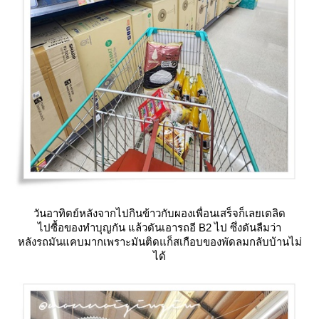
วันอาทิตย์หลังจากไปกินข้าวกับผองเพื่อนเสร็จก็เลยเตลิด
ไปซื้อของทำบุญกัน แล้วดันเอารถอี B2 ไป ซึ่งดันลืมว่า
หลังรถมันแคบมากเพราะมันติดแก็สเกือบของพัดลมกลับบ้านไม่
ได้