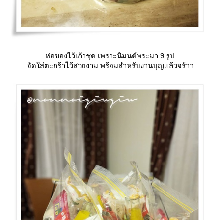
ห่อของไว้เก้าชุด เพราะนิมนต์พระมา 9 รูป
จัดใส่ตะกร้าไว้สวยงาม พร้อมสำหรับงานบุญแล้วจร้าา