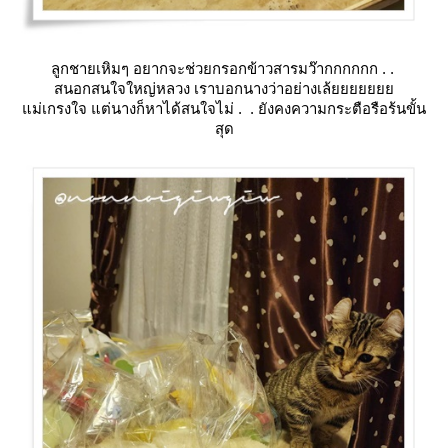
ลูกชายเหิมๆ อยากจะช่วยกรอกข้าวสารมว๊ากกกกกก . .
สนอกสนใจใหญ่หลวง เราบอกนางว่าอย่างเล้
ม่เกรงใจ แต่นางก็หาได้สนใจไม่ . . ยังคงความกระตือรือร้นขั้น
สุด