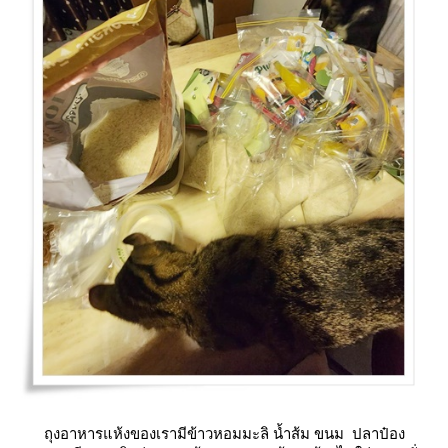
ถุงอาหารแห้งของเรามีข้าวหอมมะลิ น้ำส้ม ขนม ปลาป๋อง