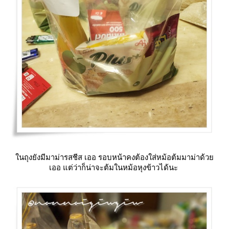
นถุงยังมีมาม่ารสชีส เออ รอบหน้าคงต้องใส่หม้อต้มมาม่าด้ว
เออ แต่ว่าก็น่าจะต้มในหม้อหุงข้าวได้นะ