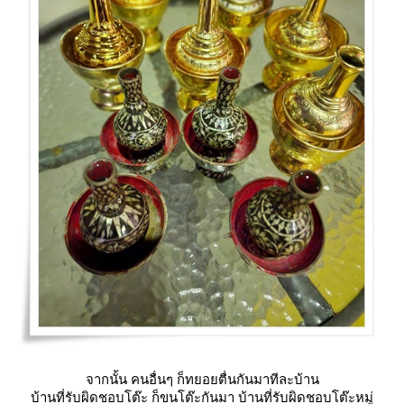
จากนั้น คนอื่นๆ ก็ทยอยตื่นกันมาทีละบ้าน
บ้านที่รับผิดชอบโต๊ะ ก็ขนโต๊ะกันมา บ้านที่รับผิดชอบโต๊ะหมู่