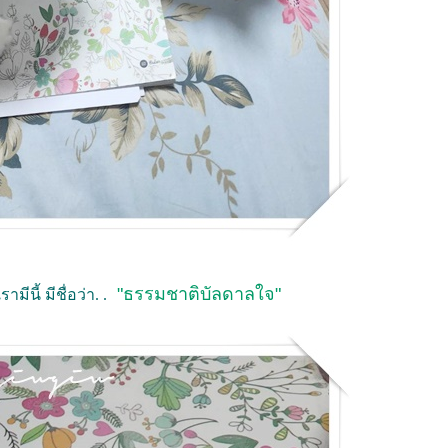
"ธรรมชาติบัลดาลใจ"
มีนี้ มีชื่อว่า. .