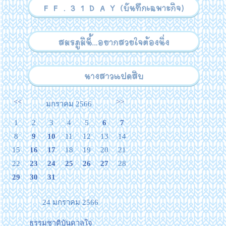
<<
>>
มกราคม 2566
1
2
3
4
5
6
7
8
9
10
11
12
13
14
15
16
17
18
19
20
21
22
23
24
25
26
27
28
29
30
31
24 มกราคม 2566
ธรรมชาติบันดาลใจ