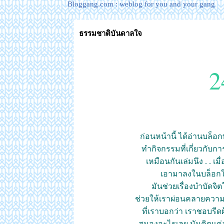
Bloggang.com : weblog for you and your gang
ธรรมชาติบันดาลใจ
2
ก่อนหน้านี้ ได้อ่านบล็อกทั
ทำกิจกรรมที่เกี่ยวกับการ
เหมือนกันเล่มนึง . . เม
เอามาลงในบล็อกให
มันช่วยเรื่องบำบัดจิ
ช่วยให้เราผ่อนคลายความ
ที่เราบอกว่า เราชอบรีดผ
สมองอะไรเลย มันคิดแค่อย่