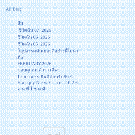
All Blog
ลืม
ชีวิตฉัน 07_2026
ชีวิตฉัน 06_2026
ชีวิตฉัน 05_2026
ก็อุปสรรคมันเยอะดีอย่างนี้ไม่น่า
เบื่อ!
FEBRUARY.2026
ขอบคุณนะค้าาา เลิฟๆ
J a n u a r y ยินดีต้อนรับฮับ :)
H a p p y N e w Y e a r - 2 0 2 6
ค น ที่ โ ช ค ดี
Let it flow.
Journey in My Heart : )
ว า ง แ ผ น
Let me be your good day 💗
Ocean breeze, happy memories
🌊🌞🌴
New Beginning🌱
SET ZERO!