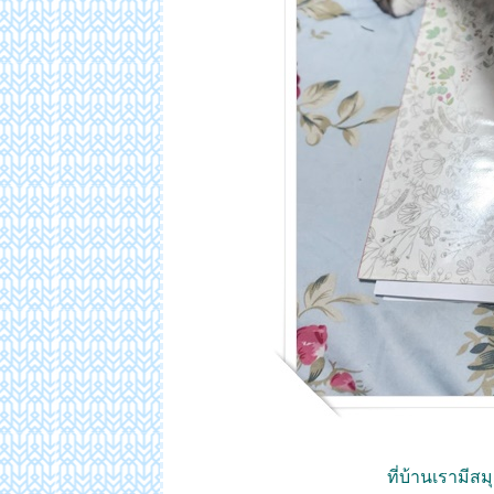
ที่บ้านเรามีสม