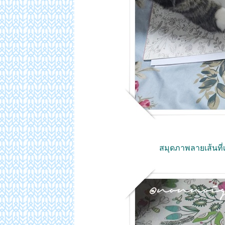
สมุดภาพลายเส้นที่เรา