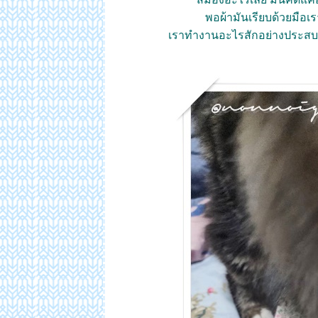
พอผ้ามันเรียบด้วยมือเร
เราทำงานอะไรสักอย่างประสบควา