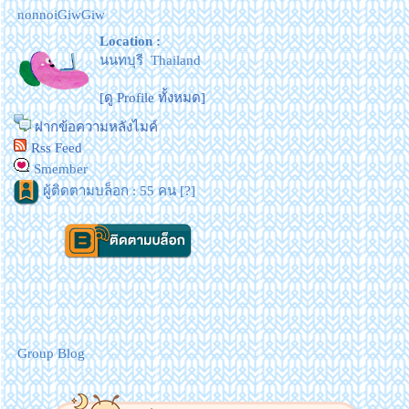
nonnoiGiwGiw
Location :
นนทบุรี Thailand
[ดู Profile ทั้งหมด]
ฝากข้อความหลังไมค์
Rss Feed
Smember
ผู้ติดตามบล็อก : 55 คน [
?
]
Group Blog