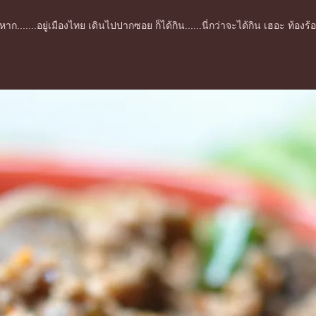
หาก.......อยู่เมืองไทย เดินไปปากซอย ก็ได้กิน......นี่กว่าจะได้กิน เฮอะ ท้อ