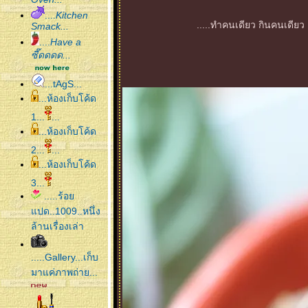
....
Kitchen
.....ทำคนเดียว กินคนเดียว 
Smack...
....
Have a
ซี๊ดดดด...
...tAgS...
...ห้องเก็บโค้ด
1...
...
...ห้องเก็บโค้ด
2...
...
...ห้องเก็บโค้ด
3...
.....ร้อ
ปด..1009..หนึ่ง
ล้านเรื่องเล่า
.....Gallery...เก็บ
มาแค่ภาพถ่าย...