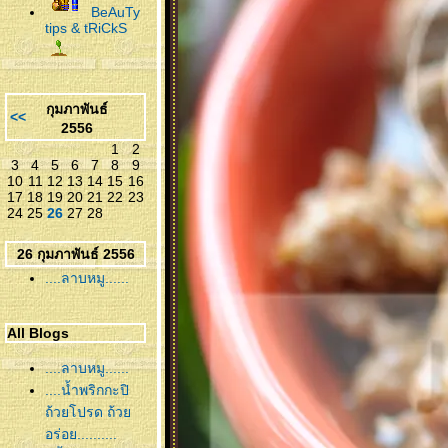
BeAuTy
tips & tRiCkS
กุมภาพันธ์
<<
2556
1
2
3
4
5
6
7
8
9
10
11
12
13
14
15
16
17
18
19
20
21
22
23
24
25
26
27
28
26 กุมภาพันธ์ 2556
....ลาบหมู......
All Blogs
....ลาบหมู......
....น้ำพริกกะปิ
ถ้วยโปรด ถ้ว
อร่อย..........