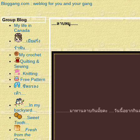
Bloggang.com : weblog for you and your gang
Group Blog
....ลาบหมู......
My life in
Canada
...เมียฝรั่ง
รำพัน...
My crochet
Quilting &
Sewing
..Knitting
Free Pattern
..ชีพจรลง
เท้า....
....In my
backyard....
...........มาทานลาบกันมั้ยคะ ....วันนี้อยาก
....
Sweet
Tooth...
....
Fresh
from the
Oven...