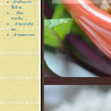
..น้ำพริกระกำ
จี๊ดจ๊าด....
.....เมี่ยง
ขนมจีน.....
....ยำมะม่วงกุ้ง
สด..
...ยำหอยนางรม
ส่ดอกขจร....