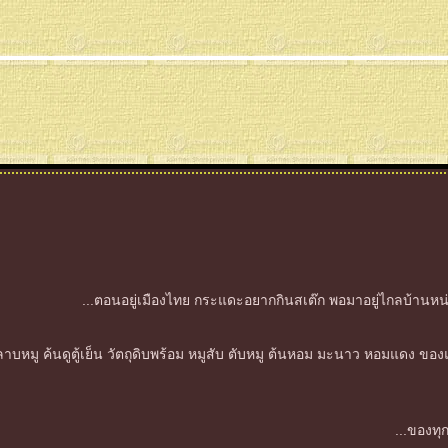
...ตอนอยู่เมืองไทย กระแดะอยากกินสเต๊ก พอมาอยู่ไกลบ้านหน่
กินลาบหมู ค้นดูตู้เย็น วัตถุดิบพร้อม หมูสับ ตับหมู ต้นหอม มะนาว หอมแดง ขอ
...ของทุก