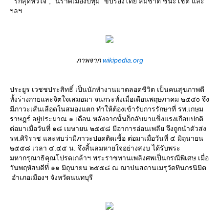
"รักสุดหัวใจ", "นิราศเมืองปทุม" ขับร้องโดย สมชาติ ชนะโชติ และ
ฯลฯ
ภาพจาก
wikipedia.org
ประยูร เวชชประสิทธิ์ เป็นนักทำงานมาตลอดชีวิต เป็นคนสุขภาพดี
ทั้งร่างกายและจิตใจเสมอมา จนกระทั่งเมื่อเดือนพฤษภาคม ๒๕๕o จึง
มีภาวะเส้นเลือดในสมองแตก ทำให้ต้องเข้ารับการรักษาที่ รพ.เกษม
ราษฎร์ อยู่ประมาณ ๑ เดือน หลังจากนั้นก็กลับมาแข็งแรงเกือบปกติ
ต่อมาเมื่อวันที่ ๑๘ เมษายน ๒๕๕๘ มีอาการอ่อนเพลีย จึงถูกนำตัวส่ง
รพ.ศิริราช และพบว่ามีภาวะปอดติดเชื้อ ต่อมาเมื่อวันที่ ๔ มิถุนายน
๒๕๕๘ เวลา ๔.๔๕ น. จึงสิ้นลมหายใจอย่างสงบ ได้รับพระ
มหากรุณาธิคุณโปรดเกล้าฯ พระราชทานเพลิงศพเป็นกรณีพิเศษ เมื่อ
วันพฤหัสบดีที่ ๑๑ มิถุนายน ๒๕๕๘ ณ ฌาปนสถานเมรุวัดทินกรนิมิต
อำเภอเมืองฯ จังหวัดนนทบุรี