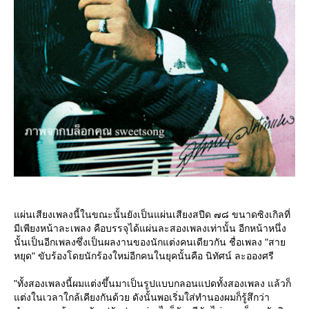
ผ่นเสียงเพลงนี้ในขณะนั้นยังเป็นแผ่นเสียงสปีด ๗๘ ขนาดซิงเกิลที่
มีเพียงหน้าละเพลง คือบรรจุได้แผ่นละสองเพลงเท่านั้น อีกหน้าหนึ่ง
นั้นเป็นอีกเพลงซึ่งเป็นผลงานของนักแต่งคนเดียวกัน ชื่อเพลง "สา
หยุด" ขับร้องโดยนักร้องใหม่อีกคนในยุคนั้นคือ นิทัศน์ ละอองศรี
"ทั้งสองเพลงนี้ผมแต่งขึ้นมาเป็นรูปแบบกลอนแปดทั้งสองเพลง แล้วก็
ต่งในเวลาใกล้เคียงกันด้วย ดังนั้นพอเริ่มใส่ทำนองผมก็รู้สึกว่า