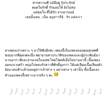
หากความดี แม้มีอยู่ รู้ประจักษ์
หมดใจภักดิ์ รักมอบให้ ยังไม่สม
ต่สุขใจ ที่ได้รัก จากอารมณ์
เธอนั้นสม...เป็น อนุสาวรีย์...รัก แห่งเรา
หาเพลงเก่าเพราะ ๆ มาให้ฟังอีกค่ะ เพลงนี้เป็นเพลงของคุณสุเทพที่
ชอบมากที่สุดเพลงนึง พยายามหาประวัติของเพลงและผู้ประพันธ์มา
นานมาก เพิ่งจะอ่านเจอในนสพ.ไทยโพสต์เมื่อไม่นานมานี้ เนื้อเพลง
ออกแนวเศร้า หนุ่มไปหลงรักสาวที่ศักดิ์สูงกว่า ได้แต่เจียมเนื้อเจียมตัว
อ้อนวอนฟ้าแล้วมองดูสาวเจ้าห่าง ๆ อย่างห่วง ๆ เท่านั้น ทั้งเนื้อและ
ทำนองเพลงนี้เพราะมากจริง ๆ ค่ะ