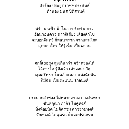
คำร้อง ประยูร เวชชประสิทธิ์
ทำนอง มนัส ปิติสานต์
พร่ำวอนฟ้า ฟ้าไม่อาจ รับคำกล่าว
อ้อนวอนดาว ดาวก็เคียง เลี่ยงคำไข
จะบอกจันทร์ ก็พลันพราก จากแสนไกล
สุดบอกใคร ให้รู้เห็น เป็นพยาน
ศักดิ์เธอสูง สูงเกินกว่า คว้าครองได้
อ้ทางใด รู้ถึงเจ้า เล่าจอมขวัญ
กลุ่มศรัทธา ในหล้าแหล่ง แห่งนับพัน
ก็มีฉัน เป็นคะแนน รักอนงค์
กระต่ายลำพอง ไม่หมายครอง ดวงจันทรา
ชั้นสกุณา กาก็รู้ ไม่คู่หงส์
หิ่งห้อยนิด ไม่คิดรวม ดาวร่วมพงศ์
รักอนงค์ ไม่ฉุดรัก นั้นจมปรักตรม