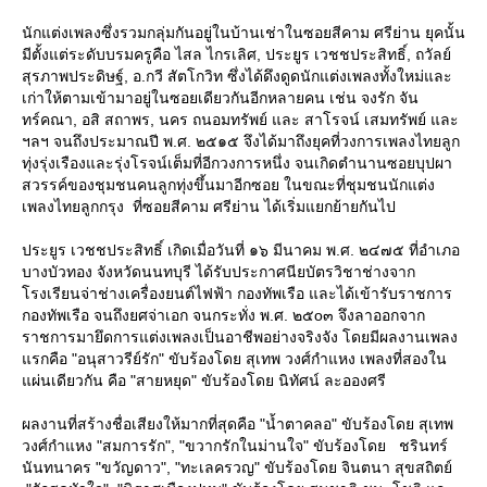
นักแต่งเพลงซึ่งรวมกลุ่มกันอยู่ในบ้านเช่าในซอยสีคาม ศรีย่าน ยุคนั้น
มีตั้งแต่ระดับบรมครูคือ ไสล ไกรเลิศ, ประยูร เวชชประสิทธิ์, ถวัลย์
สุรภาพประดิษฐ์, อ.กวี สัตโกวิท ซึ่งได้ดึงดูดนักแต่งเพลงทั้งใหม่และ
เก่าให้ตามเข้ามาอยู่ในซอยเดียวกันอีกหลายคน เช่น จงรัก จัน
ทร์คณา, อสิ สถาพร, นคร ถนอมทรัพย์ และ สาโรจน์ เสมทรัพย์ และ
ฯลฯ จนถึงประมาณปี พ.ศ. ๒๕๑๕ จึงได้มาถึงยุคที่วงการเพลงไทยลูก
ทุ่งรุ่งเรืองและรุ่งโรจน์เต็มที่อีกวงการหนึ่ง จนเกิดตำนานซอยบุปผา
สวรรค์ของชุมชนคนลูกทุ่งขึ้นมาอีกซอย ในขณะที่ชุมชนนักแต่ง
เพลงไทยลูกกรุง ที่ซอยสีคาม ศรีย่าน ได้เริ่มแยกย้ายกันไป
ประยูร เวชชประสิทธิ์ เกิดเมื่อวันที่ ๑๖ มีนาคม พ.ศ. ๒๔๗๕ ที่อำเภอ
บางบัวทอง จังหวัดนนทบุรี ได้รับประกาศนียบัตรวิชาช่างจาก
รงเรียนจ่าช่างเครื่องยนต์ไฟฟ้า กองทัพเรือ และได้เข้ารับราชการ
กองทัพเรือ จนถึงยศจ่าเอก จนกระทั่ง พ.ศ. ๒๕o๓ จึงลาออกจาก
ราชการมายึดการแต่งเพลงเป็นอาชีพอย่างจริงจัง โดยมีผลงานเพลง
รกคือ "อนุสาวรีย์รัก" ขับร้องโดย สุเทพ วงศ์กำแหง เพลงที่สองใน
ผ่นเดียวกัน คือ "สายหยุด" ขับร้องโดย นิทัศน์ ละอองศรี
ผลงานที่สร้างชื่อเสียงให้มากที่สุดคือ "น้ำตาคลอ" ขับร้องโดย สุเทพ
วงศ์กำแหง "สมการรัก", "ขวากรักในม่านใจ" ขับร้องโดย ชรินทร์
นันทนาคร "ขวัญดาว", "ทะเลครวญ" ขับร้องโดย จินตนา สุขสถิตย์