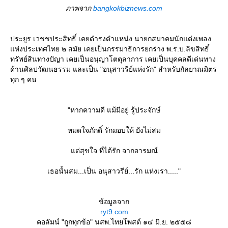
ภาพจาก
bangkokbiznews.com
ประยูร เวชชประสิทธิ์ เคยดำรงตำแหน่ง นายกสมาคมนักแต่งเพลง
ห่งประเทศไทย ๒ สมัย เคยเป็นกรรมาธิการยกร่าง พ.ร.บ.ลิขสิทธิ์
ทรัพย์สินทางปัญา เคยเป็นอนุญาโตตุลาการ เคยเป็นบุคคลดีเด่นทาง
ด้านศิลปวัฒนธรรม และเป็น "อนุสาวรีย์แห่งรัก" สำหรับกัลยาณมิตร
ทุก ๆ คน
"หากความดี แม้มีอยู่ รู้ประจักษ์
หมดใจภักดิ์ รักมอบให้ ยังไม่สม
ต่สุขใจ ที่ได้รัก จากอารมณ์
เธอนั้นสม...เป็น อนุสาวรีย์...รัก แห่งเรา....."
ข้อมูลจาก
ryt9.com
คอลัมน์ "ถูกทุกข้อ" นสพ.ไทยโพสต์ ๑๔ มิ.ย. ๒๕๕๘