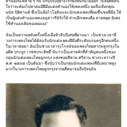
ทำนองจะคล้าย ๆ กัน ปรับปรุงอย่างไรก็ยังหนีกันไม่ออก ก็เลยตัดสิน
จว่าจะต้องไปหาคนมีฝีมือแต่งทำนองให้เพลงหนึ่ง ผมจึงเลือกคุณ
มนัส ปิติสานต์ ซึ่งเป็นมือไวโอลินและนักแต่งเพลงที่ผมชื่นชมฝีมือ ให้
เป็นผู้แต่งทำนองเพลงอนุสาวรีย์รักให้ ส่วนอีกเพลงคือ สายหยุด ยังคง
ช้ทำนองเดิมของผมเอง"
นั่นเป็นความหลังครั้งหนึ่งเมื่อห้าสิบปีเศษที่ผ่านมา เป็นช่วงเวลาที่
วงการเพลงไทยได้ต้อนรับนักแต่งเพลงฝีมือดีระดับบรมครูอีกคนหนึ่ง
นเวลาต่อมา อันเป็นช่วงเวลารุ่งโรจน์ของเพลงไทยสากลลูกกรุงใน
อดีต ประยูร เวชชประสิทธิ์ นับว่าเป็นเสาหลักที่สำคัญคนหนึ่งของ
กลุ่มนักแต่งเพลงไทยลูกกรุง แห่งซอยสีคาม ศรีย่าน ช่วงระหว่างปี
พ.ศ. ๒๕o๕ เป็นต้นมา ซึ่งนับว่าเป็นกลุ่มนักแต่งเพลงที่มีบทบาทสูง
มากในวงการเพลงไทยลูกกรุงจากอดีตมาจนถึงปัจจุบัน