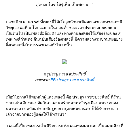
สุดบอกใคร ให้รู้เห็น เป็นพยาน..."
ปลายปี พ.ศ. ๒๕o๔ ที่เพลงนี้ได้เริ่มถูกนำมาเปิดออกอากาศทางสถานี
วิทยุกองพลที่ ๑ โดยเฉพาะในตอนค่ำช่วงเวลาประมาณ ๒๒.oo น.
เป็นต้นไป เป็นเพลงที่มีถ้อยคำและท่วงทำนองที่ส่งให้เสียงร้องของ สุ
เทพ วงศ์กำแหง ต้นฉบับเสียงร้องเพลงนี้ มีความสง่างามชวนฟังอย่าง
ิ่งเพลงหนึ่งในบรรดาเพลงดังในยุคนั้น
ครูประยูร เวชชประสิทธิ์
ภาพจาก
FB ประยูร เวชชประสิทธิ์
เมื่อมีโอกาสได้พบหน้าผู้แต่งเพลงนี้ คือ ประยูร เวชชประสิทธิ์ ที่ร้าน
ขายแผ่นเสียงของ อัศวินภาพยนตร์ บนถนนบำรุงเมือง แขวงคลอง
มหานาค เขตป้อมปราบศัตรูพ่าย กรุงเทพมหานคร ก็ได้รับการบอก
เล่าจากปากของผู้แต่งให้ได้ทราบว่า
"เพลงนี้เป็นเพลงแรกในชีวิตการแต่งเพลงของผม และเป็นแผ่นเสียงที่