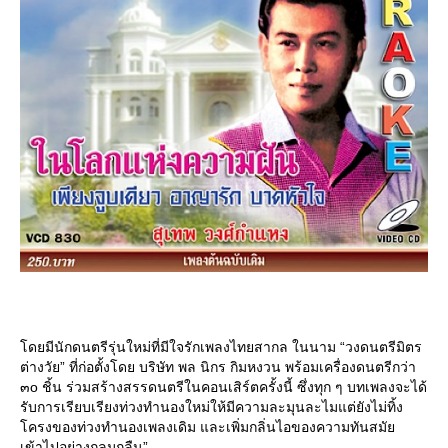
ดยมีนักดนตรีรุ่นใหม่ที่มีใจรักเพลงไทยสากล ในนาม “วงดนตรีมิตร
ต่างวัย” ที่ก่อตั้งโดย บริษัท พล นิกร กิมหงวน พร้อมเครื่องดนตรีกว่า
๓o ชิ้น ร่วมสร้างสรรดนตรีในคอนเสิร์ตครั้งนี้ ซึ่งทุก ๆ บทเพลงจะได้
รับการเรียบเรียงท่วงทำนองใหม่ให้มีความละมุนละไมแต่ยังไม่ทิ้ง
ครงของท่วงทำนองเพลงเดิม และเพิ่มกลิ่นไอของความทันสมั
เข้าไปอย่างกลมกลืน”