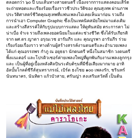
ตลอดกว่า ๖o ปี บนเส้นทางสายดนตรี เนื่องจากการแสดงคอนเสิร์ต
จะถ่ายทอดและเรียงร้อยเรื่องราวชีวประวัติของ คุณสุเทพ ผ่านภาพ
ประวัติศาสตร์ชีวิตคุณสุเทพที่แฟนเพลงไม่เคยเห็นมาก่อน รวมถึง
การนำเอา Computer Graphic ซึ่งเป็นเทคนิคสมัยใหม่มาแต่งเติม
ละสร้างสีสรรค์ให้กับรูปแบบการแสดง ให้ดูทันสมัย ตระการตา ไม่
น่าเบื่อ จำเจ รวมถึงเพลงยอดนิยมในแต่ละช่วงชีวิต ซึ่งได้รับเกียรติ
จาก ผศ.ดร.ญาดา อรุณเวช อารัมภีร และ คุณบูรพา อารัมภีร ร่วม
เรียงร้อยเรื่องราว ทางด้านผู้สร้างสรรค์งานดนตรีและอำนวยเพลง
ได้แก่ คุณอรรถพร กำภู ณ อยุธยา นักดนตรี หนึ่งในสมาชิก วงดนตรี
พิ้งแนเตอร์ และโปรดิวเซอร์ค่ายเพลงใหญ่ที่ผูกพันกับงานเพลงลูกกรุง
ละ เป็นผู้ที่อยู่เบื้องหลังศิลปินระดับต้ๆนที่มีชื่อเสียงมากมาย อาทิ
อัลบั้มโกลด์ซีรีส์สุนทราภรณ์, เบิร์ด ธงไชย ๑oo เพลงรัก, ชรินทร์
นันทนาคร, นันทิดา แก้วบัวสาย, ศรันญ่า สงเสริมสวัสดิ์ เป็นต้น