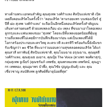
ทางด้านพระเอกคนสำคัญ คุณสุเทพ วงศ์กำแหง ศิลปินแห่งชาติ เปิด
เผยถึงคอนเสิร์ตในครั้งนี้ว่า “คอนเสิร์ต “ตามรอยแพร บนฟองเบียร์ สู่
ปีที่ ๘o สุเทพ วงศ์กำแหง” จะถือเป็นอีกหนึ่งคอนเสิร์ตครั้งสำคัญบน
เส้นทางสายดนตรี ด้วยบทเพลงเกือบ ๔o เพลง ที่ขนมาเอาใจคอเพลง
ลูกกรุงและแฟนเพลงของ ”สุเทพ” โดยจะมีทั้งเพลงยอดนิยมที่คุ้นหู
รวมถึงเพลงที่ไม่เคยมีการบันทึกเสียงมาก่อน แต่เป็นเพลงที่ได้มี
อกาสร้องประกอบละครวิทยุ ละครเวที ละครทีวี พร้อมกันนี้ยังมีแขก
รับเชิญกว่า ๑o ชีวิต ที่จะมาร่วมมอบความสุขตลอดคอนเสิร์ต ได้แก่
คุณสวลี ผกาพันธุ์ ศิลปินแห่งชาติ, คุณโฉมฉาย อรุณฉาน, คุณผุสดี
วงศ์กำแหง, คุณสุเมธ องอาจ, คุณปุ้ย The Voice (ดวงพร พงศ์ผาสุก),
กลุ่มสุเทพ จูเนียร์ (คุณชรัมภ์ เทพชัย, คุณพรหมเทพ เทพรัตน์, คุณฎา
กร เทพทอง, คุณอุมาพร บัวพึ่ง, คุณวิชัย ปุญญะยันต์) และ คุณ
เชี่ยวชาญ สมบัติเทพ ลูกศิษย์ที่อายุน้อยที่สุด”