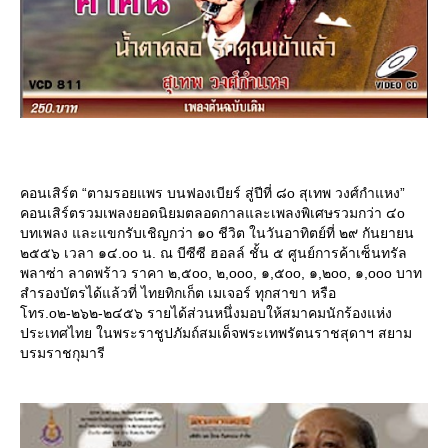
คอนเสิร์ต “ตามรอยแพร บนฟองเบียร์ สู่ปีที่ ๘o สุเทพ วงศ์กำแหง”
คอนเสิร์ตรวมเพลงยอดนิยมตลอดกาลและเพลงพิเศษรวมกว่า ๔o
บทเพลง และแขกรับเชิญกว่า ๑o ชีวิต ในวันอาทิตย์ที่ ๒๙ กันยายน
๒๕๕๖ เวลา ๑๔.oo น. ณ บีซีซี ฮอลล์ ชั้น ๕ ศูนย์การค้าเซ็นทรัล
พลาซ่า ลาดพร้าว ราคา ๒,๕oo, ๒,ooo, ๑,๕oo, ๑,๒oo, ๑,ooo บาท
สำรองบัตรได้แล้วที่ ไทยทิกเก็ต เมเจอร์ ทุกสาขา หรือ
ทร.o๒-๒๖๒-๒๔๕๖ รายได้ส่วนหนึ่งมอบให้สมาคมนักร้องแห่ง
ประเทศไทย ในพระราชูปภัมถ์สมเด็จพระเทพรัตนราชสุดาฯ สยาม
บรมราชกุมารี