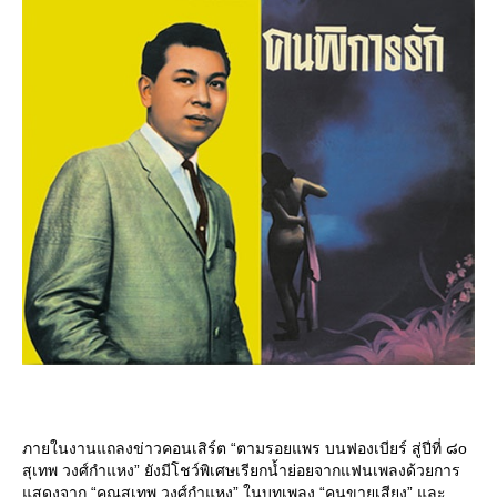
ภายในงานแถลงข่าวคอนเสิร์ต “ตามรอยแพร บนฟองเบียร์ สู่ปีที่ ๘o
สุเทพ วงศ์กำแหง” ยังมีโชว์พิเศษเรียกน้ำย่อยจากแฟนเพลงด้วยการ
สดงจาก “คุณสุเทพ วงศ์กำแหง” ในบทเพลง “คนขายเสียง” และ