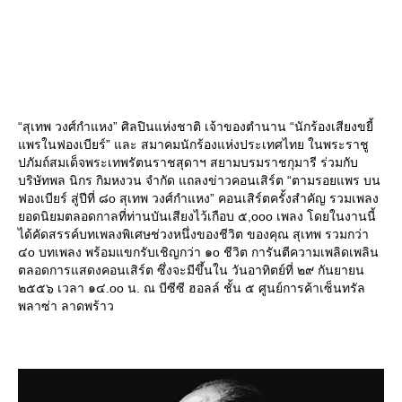
“สุเทพ วงศ์กำแหง” ศิลปินแห่งชาติ เจ้าของตำนาน “นักร้องเสียงขยี้
พรในฟองเบียร์” และ สมาคมนักร้องแห่งประเทศไทย ในพระราชู
ปภัมถ์สมเด็จพระเทพรัตนราชสุดาฯ สยามบรมราชกุมารี ร่วมกับ
บริษัทพล นิกร กิมหงวน จำกัด แถลงข่าวคอนเสิร์ต “ตามรอยแพร บน
ฟองเบียร์ สู่ปีที่ ๘o สุเทพ วงศ์กำแหง” คอนเสิร์ตครั้งสำคัญ รวมเพลง
อดนิยมตลอดกาลที่ท่านบันเสียงไว้เกือบ ๕,ooo เพลง โดยในงานนี้
ได้คัดสรรค์บทเพลงพิเศษช่วงหนึ่งของชีวิต ของคุณ สุเทพ รวมกว่า
๔o บทเพลง พร้อมแขกรับเชิญกว่า ๑o ชีวิต การันตีความเพลิดเพลิน
ตลอดการแสดงคอนเสิร์ต ซึ่งจะมีขึ้นใน วันอาทิตย์ที่ ๒๙ กันยายน
๒๕๕๖ เวลา ๑๔.oo น. ณ บีซีซี ฮอลล์ ชั้น ๕ ศูนย์การค้าเซ็นทรัล
พลาซ่า ลาดพร้าว