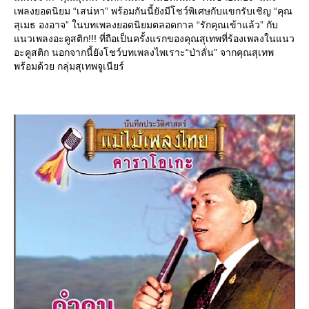
เพลงยอดนิยม “เสน่หา” พร้อมกันนี้ยังมีโชว์พิเศษกับแขกรับเชิญ “คุณ
สุเมธ องอาจ” ในบทเพลงยอดนิยมตลอดกาล “รักคุณเข้าแล้ว” กับ
นวเพลงอะคูสติก!!! ที่ถือเป็นครั้งแรกของคุณสุเทพที่ร้องเพลงในแนว
อะคูสติก นอกจากนี้ยังโชว์บทเพลงไพเราะ“ป่าลั่น” จากคุณสุเทพ
พร้อมด้วย กลุ่มสุเทพจูเนียร์