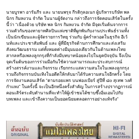
นายบูรพา อารัมภีร และ นายนพรุจ กีรติกุลอเนก ผู้บริหารบริษัท พล
นิกร กิมหงวน จำกัด ในนามผู้จัดงาน กล่าวถึงการจัดคอนเสิร์ตในครั้ง
นี้ว่า “เนื่องด้วย บริษัท พล นิกร กิมหงวน จำกัด มีจุดเริ่มต้นจากการ
รวมตัวกันของทายาทศิลปินแห่งชาติที่ผูกพันกับงานประพันธ์รวมทั้ง
เป็นนักเขียนและผู้จัดรายการวิทยุ ร่วมกับ ผู้คร่ำหวอดในธุรกิจ อีเว้
นท์และประชาสัมพันธ์ และ ผู้ที่มีธุรกิจด้านการศึกษาและส่งเสริม
สังคมวัฒนธรรม แต่ทั้งหมดต่างมีมุมมองเดียวกันในด้านเพลงไท
สากลหรือเพลงลูกกรุงที่กำลังมีบทบาทน้อยลงไปในยุคปัจจุบัน จึงเป็น
จุดเริ่มต้นของการร่วมมือกันใช้ความสามารถและประสบการณ์
สร้างสรรค์งานและกิจกรรม เรียกกระแสความสนใจในเพลงลูกกรุง
รวมถึงกิจกรรมบันเทิงในอดีตให้กลับมาได้รับความสนใจอีกครั้ง โด
การจัดงานคอนเสิร์ต “ตามรอยแพร บนฟองเบียร์ สู่ปีที่ ๘o สุเทพ วงศ์
กำแหง” ในครั้งนี้ จะเป็นอีกหนึ่งครั้งสำคัญ ในการสร้างปรากฏการณ์
คอนเสิร์ตระดับตำนานที่จะทำให้ผู้เข้าชมได้ซาบซึ้งอิ่มเอมไปกับ
บทเพลง และเข้าถึงความเป็นยอดนิยมตลอดการอย่างแท้จริง”