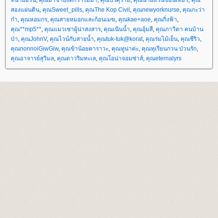
ทนายอ้วน
,
คุณมาช้ายังดีกว่าไม่มา
,
คุณปรศุราม
,
คุณนายแว่นขยันเที่ยว
,
คุณ
สองแผ่นดิน
,
คุณSweet_pills
,
คุณThe Kop Civil
,
คุณnewyorknurse
,
คุณกะว่า
ก๋า
,
คุณหอมกร
,
คุณสายหมอกและก้อนเมฆ
,
คุณkae+aoe
,
คุณกิ่งฟ้า
,
คุณ**mp5**
,
คุณแมวเซาผู้น่าสงสาร
,
คุณเนินน้ำ
,
คุณอุ้มสี
,
คุณภาวิดา คนบ้าน
ป่า
,
คุณJohnV
,
คุณไวน์กับสายน้ำ
,
คุณtuk-tuk@korat
,
คุณร่มไม้เย็น
,
คุณชีริว
,
คุณnonnoiGiwGiw
,
คุณข้าน้อยคาราวะ
,
คุณทูน่าค่ะ
,
คุณทุเรียนกวน ป่วนรัก
,
คุณอาจารย์สุวิมล
,
คุณดาวริมทะเล
,
คุณโอน่าจอมซ่าส์
,
คุณeternalyrs