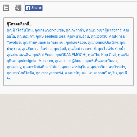
ผู้โหวตบล็อกนี้...
คุณฟ้าใสวันใหม่
,
คุณnewyorknurse
,
คุณกะว่าก๋า
,
คุณแมวเซาผู้น่าสงสาร
,
คุณ
ออโอ
,
คุณหอมกร
,
คุณSleepless Sea
,
คุณทนายอ้วน
,
คุณtoor36
,
คุณRinsa
Yoyolive
,
คุณสายหมอกและก้อนเมฆ
,
คุณkae+aoe
,
คุณnonnoiGiwGiw
,
คุณ
ปรศุราม
,
คุณสันตะวาใบข้าว
,
คุณอุ้มสี
,
คุณโอน่าจอมซ่าส์
,
คุณไวน์กับสายน้ำ
,
คุณสองแผ่นดิน
,
คุณSai Eeuu
,
คุณOKANEMOCHI
,
คุณThe Kop Civil
,
คุณเริง
ฤดีนะ
,
คุณInsignia_Museum
,
คุณtuk-tuk@korat
,
คุณที่เห็นและเป็นมา
,
คุณkatoy
,
คุณมาช้ายังดีกว่าไม่มา
,
คุณอาจารย์สุวิมล
,
คุณภาวิดา คนบ้านป่า
,
คุณสาวไกด์ใจซื่อ
,
คุณmcayenne94
,
คุณบาบิบูเบะ...แปลงกายเป็นบูริน
,
คุณชี
ริว