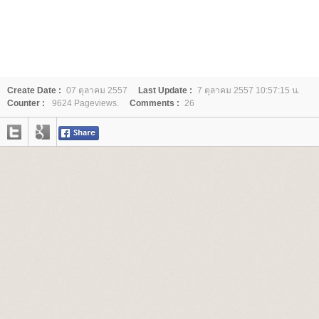
Create Date :
07 ตุลาคม 2557
Last Update :
7 ตุลาคม 2557 10:57:15 น.
Counter :
9624 Pageviews.
Comments :
26