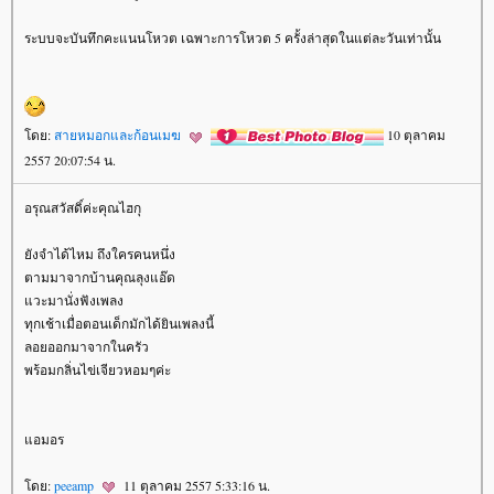
ระบบจะบันทึกคะแนนโหวต เฉพาะการโหวต 5 ครั้งล่าสุดในแต่ละวันเท่านั้น
ดย:
สายหมอกและก้อนเมฆ
10 ตุลาคม
2557 20:07:54 น.
อรุณสวัสดิ์ค่ะคุณไฮกุ
ังจำได้ไหม ถึงใครคนหนึ่ง
ตามมาจากบ้านคุณลุงแอ๊ด
วะมานั่งฟังเพลง
ทุกเช้าเมื่อตอนเด็กมักได้ยินเพลงนี้
ลอยออกมาจากในครัว
พร้อมกลิ่นไข่เจียวหอมๆค่ะ
อมอร
ดย:
peeamp
11 ตุลาคม 2557 5:33:16 น.