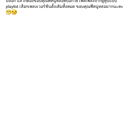
บล็อก แล้วก็ต้องขอบคุณพี่หนูหล่อที่บอกวิธีโพสเพลงจากยูทูบแบบ
playlist เลือกเพลงเวอร์ชั่นดั้งเดิมทั้งหมด ขอบคุณพี่หนู่หล่อมากนะคะ