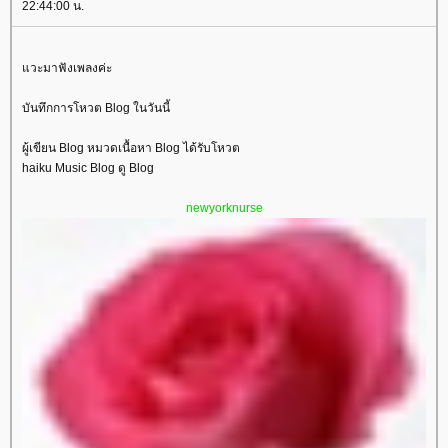
22:44:00 น.
วะมาฟังเพลงค่ะ
บันทึกการโหวต Blog ในวันนี้
ผู้เขียน Blog หมวดเนื้อหา Blog ได้รับโหวต
haiku Music Blog ดู Blog
newyorknurse