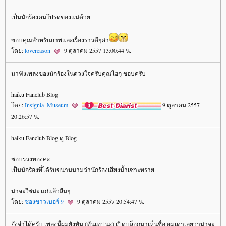
เป็นนักร้องคนโปรดของแม่ด้ว
ขอบคุณสำหรับภาพและเรื่องราวดีๆค่า
ดย:
lovereason
9 ตุลาคม 2557 13:00:44 น.
มาฟังเพลงของนักร้องในดวงใจครับคุณไฮกุ ชอบครับ
haiku Fanclub Blog
ดย:
Insignia_Museum
9 ตุลาคม 2557
20:26:57 น.
haiku Fanclub Blog ดู Blog
ชอบรวงทองค่ะ
เป็นนักร้องที่ได้รับขนานนามว่านักร้องเสียงน้ำเซาะทรา
น่าจะใช่น่ะ แก่แล้วลืมๆ
ดย:
ซองขาวเบอร์ 9
9 ตุลาคม 2557 20:54:47 น.
ังจำได้ครับ เพลงนี้ผมยังทัน (ทันเทปน่ะ) เปิดบล็อกมาเห็นชื่อ ผมเดาเลยว่าน่าจะ