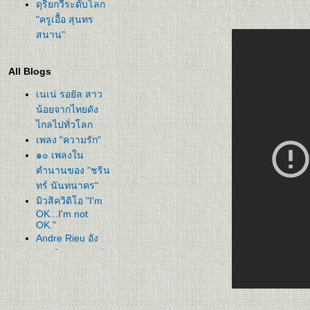
ดุริยกวีระดับโลก
"ครูเอื้อ สุนทร
สนาน"
All Blogs
เนเน่ รอยัล สาว
น้อยจากไทยดัง
ไกลไปทั่วโลก
เพลง "ความรัก"
๑๐ เพลงใน
ตำนานของ "ชริน
ทร์ นันทนาคร"
มิวสิควิดิโอ "I'm
OK...I'm not
OK."
Andre Rieu อัง
เดร ริว ราชาแห่ง
วอลซ์
เพลง "เพียงแต่วัน
นั้น"