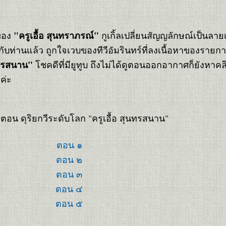
"ครูเอื้อ สุนทราภรณ์"
ดของ
กูเกิ้ลเปลี่ยนสัญญลักษณ์เป็นลายเ
กับท่านแล้ว ถูกใจเวบของทีวีอัมรินทร์ที่ลงเนื้อหาของราย
ุนทรสนาน"
ชคดีที่มียูทูบ ถึงไม่ได้ดูตอนออกอากาศก็ยังหาคลิ
ค่ะ
อน ดุริยกวีระดับโลก "ครูเอื้อ สุนทรสนาน"
ตอน ๑
ตอน ๒
ตอน ๓
ตอน ๔
ตอน ๕