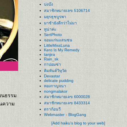
บ่งบ๊ง
สมาชิกหมายเลข 5106714
มยุรธุชบูรพา
มาช้ายังดีกว่าไม่มา
ทูน่าค่ะ
SertPhoto
จอมแก่นแสนซน
LittleMissLuna
Kero Is My Remedy
tanjira
Rain_sk
กาปอมซ่า
คิมหันต์วิษุวัต
Devastar
delicate pudding
ทองกาญจนา
nongmalakor
ัฒนธรรม
สมาชิกหมายเลข 6000028
ันความ
สมาชิกหมายเลข 8433314
ดราก้อนวี
Webmaster - BlogGang
[Add haiku's blog to your web]