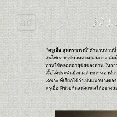
คอนเสิร์ต "เพลงคู่
ครูสมาน กาญ
จนะผลิน"
ad
เพลง "เดือนหงา
ที่ป่าซาง" (๒)
ไมเคิล บูเบล
เพลง "ภูกระดึง"
คอนเสิร์ตครูเพลง
ลูกกรุง & ลูกทุ่ง
"ครูเอื้อ สุนทราภรณ์"
ตำนานท่านนี้
"จิ๋วแต่แจ๋ว"
อันไพเราะ เป็นอมตะตลอดกาล คีตศิ
เพลงฮิตตลอด
ท่านใช้ตลอดอายุขัยของท่าน ในการ
กาล...For the
Good Times
เอื้อได้ประพันธ์เพลงด้วยการเอา
เพลง "พี่รักเธอคน
เฉพาะ ที่เรียกได้ว่าเป็นแนวทางข
เดียว"
ละครเวที
ครูเอื้อ ที่ช่วยกันแต่งเพลงได้อย่
ชีวประวัติ "ครูเอื้อ
สุนทรสนาน"
อำลา อาลัย...อา
ต้อย เศรษฐา ศิระ
ฉายา