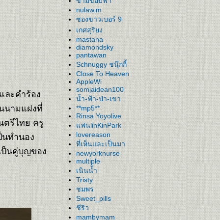
ข้ามขอบฟ้า
nulaw.m
ซองขาวเบอร์ 9
เกศสุริยง
mastana
diamondsky
pantawan
Schnuggy ชนุ๊กกี้
Close To Heaven
AppleWi
somjaidean100
งและคำร้อง
น้ำ-ฟ้า-ป่า-เขา
็นนามแฝงที่
**mp5**
Rinsa Yoyolive
นตรีไทย ครู
ฟนlinKinPark
ป็นทำนอง
lovereason
ที่เห็นและเป็นมา
เป็นคู่บุญของ
newyorknurse
multiple
เนินน้ำ
Tristy
ชมพร
Sweet_pills
ชีริว
mambymam