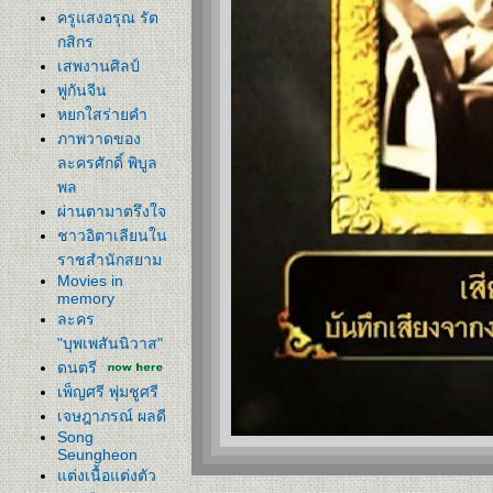
ครูแสงอรุณ รัต
กสิกร
เสพงานศิลป์
พู่กันจีน
หยกใสร่ายคำ
ภาพวาดของ
ละครศักดิ์ พิบูล
พล
ผ่านตามาตรึงใจ
ชาวอิตาเลียนใน
ราชสำนักสยาม
Movies in
memory
ละคร
"บุพเพสันนิวาส"
ดนตรี
เพ็ญศรี พุ่มชูศรี
เจษฎาภรณ์ ผลดี
Song
Seungheon
ต่งเนื้อแต่งตัว