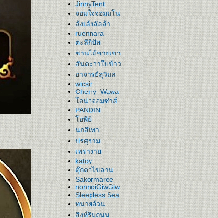
JinnyTent
จอมใจจอมมโน
ล้งเล้งลัลล้า
ruennara
ตะลีกีปัส
ชานไม้ชายเขา
สันตะวาใบข้าว
อาจารย์สุวิมล
wicsir
Cherry_Wawa
อน่าจอมซ่าส์
PANDIN
อพีย์
นกสีเทา
ปรศุราม
เพรางา
katoy
ตุ๊กตาไขลาน
Sakormaree
nonnoiGiwGiw
Sleepless Sea
ทนายอ้วน
สิงห์ริมถนน