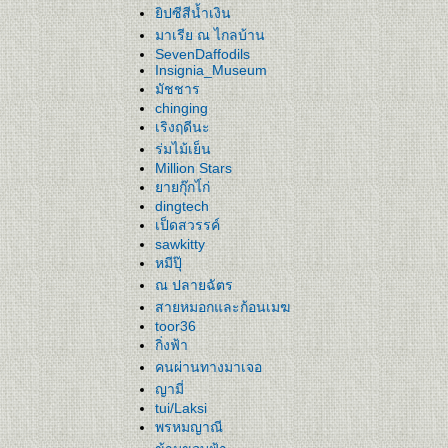
ิปซีสีน้ำเงิน
มาเรีย ณ ไกลบ้าน
SevenDaffodils
Insignia_Museum
มัชชาร
chinging
เริงฤดีนะ
ร่มไม้เย็น
Million Stars
ายกุ๊กไ่ก่
dingtech
เป็ดสวรรค์
sawkitty
หมีปุ๊
ณ ปลายฉัตร
สายหมอกและก้อนเมฆ
toor36
กิ่งฟ้า
คนผ่านทางมาเจอ
ญามี่
tui/Laksi
พรหมญาณี