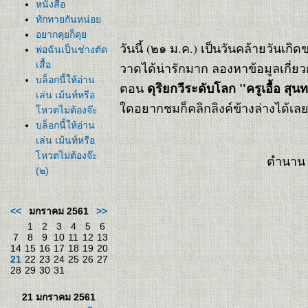
หนังสือ
ทักทายกันหน่อ
อยากคุยก็คุ
วันนี้ (๒๑ ม.ค.) เป็นวันคล้ายวันเกิ
พ่อฉันเป็นช่างตัด
เสื้อ
วาดได้น่ารักมาก ลองหาข้อมูลเกี่ยว
บล็อกนี้ให้อ่าน
ดุริยกวีระดับโลก "ครูเอื้อ ส
ตอน
เล่น เม้นท์หรือ
ดอยากชมก็คลิกลิงค์ข้างล่างได้เลย
หวตไม่ต้องจ๊ะ
บล็อกนี้ให้อ่าน
เล่น เม้นท์หรือ
หวตไม่ต้องจ๊ะ
ตำนาน ต
(๒)
<<
มกราคม 2561
>>
1
2
3
4
5
6
7
8
9
10
11
12
13
14
15
16
17
18
19
20
21
22
23
24
25
26
27
28
29
30
31
21 มกราคม 2561