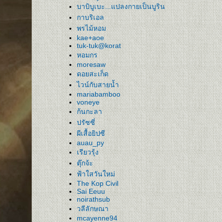
บาบิบูเบะ...แปลงกายเป็นบูริน
กาบริเอล
พรไม้หอม
kae+aoe
tuk-tuk@korat
หอมกร
moresaw
ดอยสะเก็ด
ไวน์กับสายน้ำ
mariabamboo
voneye
ก้นกะลา
ปรัซซี่
ผีเสื้อยิปซี
auau_py
เรียวรุ้ง
ตุ๊กจ้ะ
ฟ้าใสวันใหม่
The Kop Civil
Sai Eeuu
noirathsub
วลีลักษณา
mcayenne94