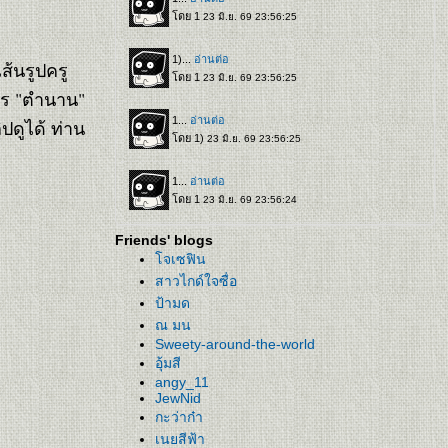
ส้นรูปครู
การ "ตำนาน"
ปดูได้ ท่าน
Friends' blogs
จเซฟิน
สาวไกด์ใจซื่อ
ป้ามด
ณ มน
Sweety-around-the-world
อุ้มสี
angy_11
JewNid
กะว่าก๋า
เนยสีฟ้า