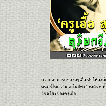
ฟ้า"
อำลา-อาลัย ดอริ
ส เดย์ (๒)
เพลง "อุทยาน
ดอกไม้"
อำลา อาลัย...ดอริ
ส เดย์
ชวนไปชม
คอนเสิร์ตคุณฮาร์
ทกะคุณเอ็มค่ะ
คอนเสิร์ต "พลัง
ห่งรัก" แด่ สุเทพ
วงศ์กำแหง
นอร์แมน กิมเบล
นักแต่งคำร้องที่
เพราะราวบทกวี
ความสามารถของครูเอื้อ ทำให้องค
คอนเสิร์ตรักคิดถึง
ดนตรีไทย-สากล ในปีพ.ศ. ๒๕๕๓ ทั
พี่รี่ สวลี ผกาพันธุ์
อัจฉริยะของครูเอื้อ
คอนเสิร์ต
"คิดถึง…ครูแจ๋ว"
๒๕๖๑ (B รียู