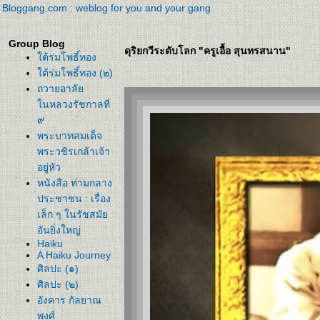
Bloggang.com : weblog for you and your gang
Group Blog
ดุริยกวีระดับโลก "ครูเอื้อ สุนทรสนาน"
ต้ร่มโพธิ์ทอง
ต้ร่มโพธิ์ทอง (๒)
ถวายอาลั
นหลวงรัชกาลที่
๙
พระบาทสมเด็จ
พระวชิรเกล้าเจ้า
อยู่หัว
หนังสือ ท่ามกลาง
ประชาชน : เรื่อง
เล็ก ๆ ในรัชสมั
อันยิ่งใหญ่
Haiku
A Haiku Journey
ศิลปะ (๑)
ศิลปะ (๒)
อังคาร กัลยาณ
พงศ์