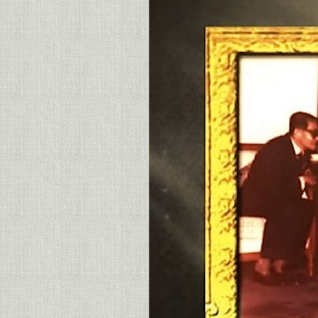
เพลง "ดอกฟ้าใน
มือโจร"
เพลง "บ้านเกิด
เมืองนอน ๒๕๖๔"
ครูแก้ว อัจฉริยะ
กุล อัจฉริยะคีตกวี
ห่งกรุง
รัตนโกสินทร์
เพลง "Bohemian
Rhapsody"
อำลา อาลัย...ครู
ชาลี อินทรวิจิตร
(๒)
อำลา อาลัย...ครู
ชาลี อินทรวิจิตร
The Golden
Song ปีนี้เชียร์
คุณหมอวิภู กำเห
นิดดี ค่ะ
เพลง "เดือนหงา
ที่ป่าซาง