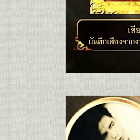
เพลง "จะคอ
ขวัญใจ"
เพลง "สีชัง"
เพลง "ฝากรักเอา
ไว้ในเพลง"
The Golden
Song เวทีเพลง
เพราะ...เพลง
เพราะจริง ๆ ค่ะ
อำลา อาลัย...คุณ
ลุงสุเทพ วงศ์
กำแหง
คอนเสิร์ต "เพื่อ
ครู...ชาลี อินทร
วิจิตร & สุรพล
ทณะวณิก สอง
ศิลปินแห่งชาติ"
เพลง
"บุพเพสันนิวาส"
เพลง "จอมใจเวียง