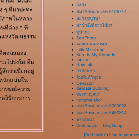
ที่ผ่านมาตลอด
บ่งบ๊ง
ง ๆ ที่มาปะทะ
สมาชิกหมายเลข 5106714
ข มีภาพในหลวง
มยุรธุชบูรพา
มาช้ายังดีกว่าไม่มา
ที่ต่าง ๆ ที่
ทูน่าค่ะ
ดกแห่งวัฒนธรรม
SertPhoto
จอมแก่นแสนซน
LittleMissLuna
ะที่ตอบสนอง
Kero Is My Remedy
tanjira
วามโปร่งใส ทึบ
Rain_sk
ึกว่าเปียกอยู่
กาปอมซ่า
คิมหันต์วิษุวัต
หนักแน่นใน
Devastar
งอารมณ์ความ
delicate pudding
ทองกาญจนา
กลวิธีการการ
nongmalakor
สมาชิกหมายเลข 6000028
สมาชิกหมายเลข 8433314
ดราก้อนวี
Webmaster - BlogGang
[Add haiku's blog to your w