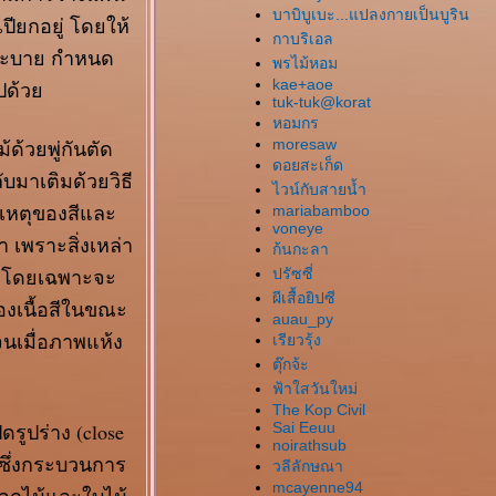
บาบิบูเบะ...แปลงกายเป็นบูริน
ปียกอยู่ โดยให้
กาบริเอล
ระบาย กำหนด
พรไม้หอม
kae+aoe
ไปด้ว
tuk-tuk@korat
หอมกร
้วยพู่กันตัด
moresaw
ดอยสะเก็ด
บมาเติมด้วยวิธี
ไวน์กับสายน้ำ
ติเหตุของสีและ
mariabamboo
voneye
ำ เพราะสิ่งเหล่า
ก้นกะลา
ัว โดยเฉพาะจะ
ปรัซซี่
ผีเสื้อยิปซี
งเนื้อสีในขณะ
auau_py
จนเมื่อภาพแห้ง
เรียวรุ้ง
ตุ๊กจ้ะ
ฟ้าใสวันใหม่
The Kop Civil
ดรูปร่าง (close
Sai Eeuu
noirathsub
ะ ซึ่งกระบวนการ
วลีลักษณา
mcayenne94