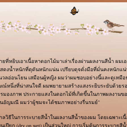
้ชายที่หยิบเอาเนื้อหาดอกไม้มาเล่าเรื่องผ่านผลงานสีน้ำ 
ดงน้ำหนักที่ดุดันหนักแน่น เปรียบดุจดั่งมือที่มั่นคงหนักแ
นวลอ่อนโยน เสมือนผู้หญิง ผมว่าผมชอบอย่างนี้และดูเหมือน
ษณ์หนึ่งที่น่าสนใจดี ผมพยายามสร้างแสงระยิบระยับด้วยรอย
รมองภาพ ประกายแสงในดอกไม้ที่เกิดขึ้นในภาพผลงานขอ
อัญมณี ผมว่าผู้ชมจะได้ชมภาพอย่างรื่นรมย์"
วิธีในการระบายสีน้ำในผลงานสีน้ำของผม โดยเฉพาะเนื้
เปียก (dry on wet) เป็นส่วนใหญ่ การเริ่มต้นการระบายสี