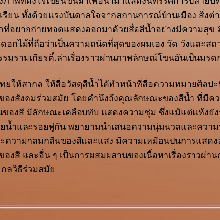
ั้งภาพที่ตั้งใจเขียนขึ้นมาเพื่อนำมาแสดงนิทรรศการปลายปี
เรียน ทั้งด้วยแรงบันดาลใจจากสถานการณ์บ้านเมือง สิ่งต่า
สึกที่อยากถ่ายทอดแสดงออกมาด้วยสื่อสีน้ำอย่างมีความสุ
้อหาดอกไม้ที่ถือว่าเป็นความถนัดที่สุดของผมเอง วัด วังและสถาน
รมรามเกียรติ์เล่าเรื่องราวผ่านภาพลักษณ์โขนอันเป็นมร
ให้สากล ให้สื่อวัสดุสีน้ำได้ทำหน้าที่สื่อความหมายศิลป
ึ่งของสังคมร่วมสมัย โดยคำนึงถึงคุณลักษณะของสีน้ำ ที่มีค
งสี มีลักษณะเคลือบทับ แสดงความชุ่ม ซึ่งแม้แต่แห้งยังรู้ส
ยน้ำและรอยพู่กัน พยายามนำเสนอความนุ่มนวลและความ
และความกลมกลืนของสีและแสง มีความเหมือนปนการแสด
นของสี และอื่น ๆ เป็นการผสมผสานของเนื้อหาเรื่องราวผ่าน
ะกลวิธีร่วมสมั