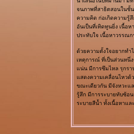
นำเสนอในปีที่ผ่านมา มีท
Kimono as Art
จนภาพที่สาธิตสอนในชั้น
คุโบตะ...ปรมาจารย์
ความคิด ก่อเกิดความรู้
กิโมโน
ทวิภพแห่งธรรมชาติ
อันเป็นที่เทิดทูนยิ่ง เนื
สีน้ำอาเซียน
ประทับใจ เนื้อหาวรรณกร
นิทรรศการเส้นทาง
ช้างไทย ๙๙๙
ด้วยความตั้งใจอยากทำไทย
งานตัดกระดาษขั้น
เทพ
เหตุการณ์ ที่เป็นส่วนหน
อุกฤษณ์​ ทองระอา
น่น มีการซึมไหล รุกรานขอ
อลังการงานดอกไม้
สดงความเคลื่อนไหวด้ว
เพื่อแม่
วันศิลป์ พีระศรี
ขณะเดียวกัน มีจังหวะ
๒๕๕๘
รู้สึก มีการระบายทับซ้อ
คารวาลัย...อาจารย์
ระบายสีน้ำ ทั้งเนื้อหาแล
เพ็ญพรรณ สิทธิไตรย์
รอยดุริยางค์ เดอะ
มิวสิคัล
นิทรรศการ
ศิลปกรรมช้างเผือก