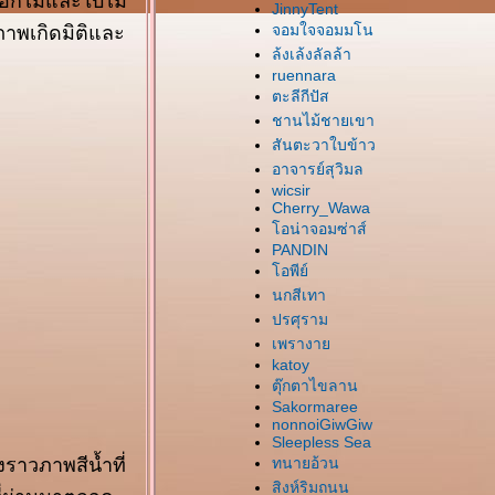
นดอกไม้และใบไม้
JinnyTent
ห้ภาพเกิดมิติและ
จอมใจจอมมโน
ล้งเล้งลัลล้า
ruennara
ตะลีกีปัส
ชานไม้ชายเขา
สันตะวาใบข้าว
อาจารย์สุวิมล
wicsir
Cherry_Wawa
อน่าจอมซ่าส์
PANDIN
อพีย์
นกสีเทา
ปรศุราม
เพรางา
katoy
ตุ๊กตาไขลาน
Sakormaree
nonnoiGiwGiw
Sleepless Sea
ราวภาพสีน้ำที่
ทนายอ้วน
สิงห์ริมถนน