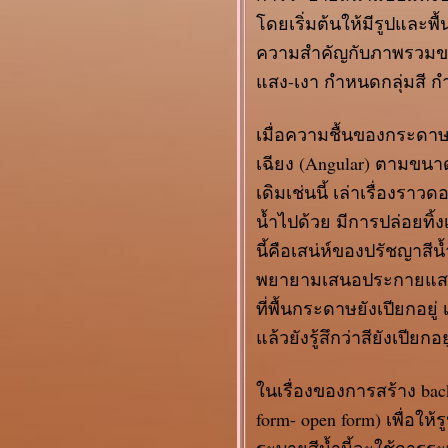
ครัวนอกวัง"
ดยเริ่มต้นให้มีรูปและพื
นิทรรศการเครื่อง
ความสำคัญกับภาพรวมข
ขนกลางกรุง
ลอนดอน
สง-เงา กำหนดกลุ่มสี ก
ศิลปินแห่งชาติ
๒๕๕๙
เมื่อความชื้นของกระดา
"วันถวัลย์​ ดัชนี"
เฉียง (Angular) ตามขนาด
๒๕๕๙
นิทรรศการ
เดิมเช่นนี้ เล่าเรื่องร
ศิลปกรรมช้างเผือก
น้ำไปด้วย มีการปล่อยทิ้ง
ครั้งที่ ๕
นี้คือเสน่ห์ของปรัชญาส
ภาพคนกลายเป็นลา
เส้นการ์ตูนน่ารัก ๆ
พยายามเสนอประกายแสงด้
ร่วมด้วยช่วยกันส่ง
ที่พื้นกระดาษยังเปียกอ
รงเชียร์ คุณเก่ง
ล้วยังรู้สึกว่าสียังเปียกอยู
เดอะวอยซ์
เรือนยอดบรมมังคลา
นุสรณีย์
นเรื่องของการสร้าง back 
นิทรรศการ "สาม
form- open form) เพื่อใ
สายลายเส้น"