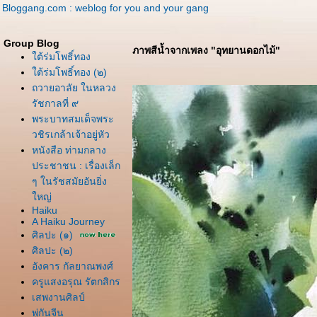
Bloggang.com : weblog for you and your gang
Group Blog
ภาพสีน้ำจากเพลง "อุทยานดอกไม้"
ต้ร่มโพธิ์ทอง
ต้ร่มโพธิ์ทอง (๒)
ถวายอาลัย ในหลวง
รัชกาลที่ ๙
พระบาทสมเด็จพระ
วชิรเกล้าเจ้าอยู่หัว
หนังสือ ท่ามกลาง
ประชาชน : เรื่องเล็ก
ๆ ในรัชสมัยอันยิ่ง
หญ่
Haiku
A Haiku Journey
ศิลปะ (๑)
ศิลปะ (๒)
อังคาร กัลยาณพงศ์
ครูแสงอรุณ รัตกสิกร
เสพงานศิลป์
พู่กันจีน