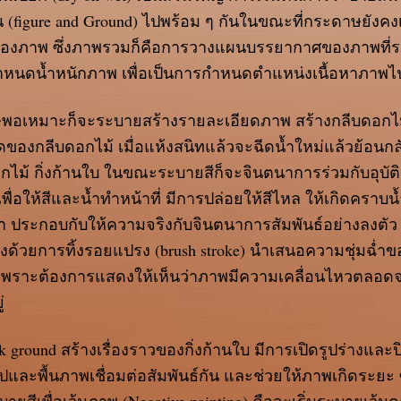
้น (figure and Ground) ไปพร้อม ๆ กันในขณะที่กระดาษยังคงเ
องภาพ ซึ่งภาพรวมก็คือการวางแผนบรรยากาศของภาพที่
ำหนดน้ำหนักภาพ เพื่อเป็นการกำหนดตำแหน่งเนื้อหาภาพ
ษพอเหมาะก็จะระบายสร้างรายละเอียดภาพ สร้างกลีบดอกไม้ด
ของกลีบดอกไม้ เมื่อแห้งสนิทแล้วจะฉีดน้ำใหม่แล้วย้อนกลั
าวดอกไม้ กิ่งก้านใบ ในขณะระบายสีก็จะจินตนาการร่วมกับอุบั
เพื่อให้สีและน้ำทำหน้าที่ มีการปล่อยให้สีไหล ให้เกิดคราบน้
ีน้ำ ประกอบกับให้ความจริงกับจินตนาการสัมพันธ์อย่างลงต
วยการทิ้งรอยแปรง (brush stroke) นำเสนอความชุ่มฉ่ำขอ
ยู่ เพราะต้องการแสดงให้เห็นว่าภาพมีความเคลื่อนไหวตลอด
่
ground สร้างเรื่องราวของกิ่งก้านใบ มีการเปิดรูปร่างและปิ
ห้รูปและพื้นภาพเชื่อมต่อสัมพันธ์กัน และช่วยให้ภาพเกิดระย