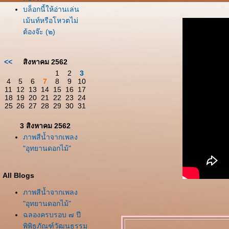
บล็อกนี้ให้อ่านเล่น
เม้นท์หรือโหวตไม่
ต้องจ๊ะ (๒)
<<
สิงหาคม 2562
1
2
3
4
5
6
7
8
9
10
11
12
13
14
15
16
17
18
19
20
21
22
23
24
25
26
27
28
29
30
31
3 สิงหาคม 2562
ภาพสีน้ำจากเพลง
"อุทยานดอกไม้"
All Blogs
ภาพสีน้ำจากเพลง
"อุทยานดอกไม้"
ฉลองครบรอบ ๗ ปี
พิพิธภัณฑ์วัฒนธรรม