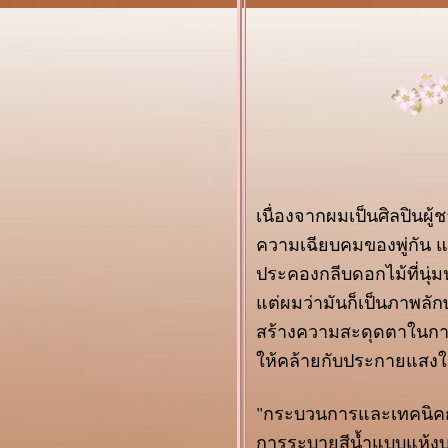
ภาพวาดฝีมือหลาน
(B รียูเนี่ยน ๕)
คนพันธุ์ B รียูเนี่ยนบ
ล็อกแรก
นิทรรศการ
Caravaggio OPERA
OMNIA
งานศิลป์ในสมุด
บันทึกเล่มเล็ก
ภาพวาดฝีพระหัตถ์
เนื่องจากผมเป็นศิลปินผู
เจ้าฟ้าชายชาร์ลส์
ศิลปินแห่งชาติ
ความเฉียบคมของพู่กัน แส
๒๕๖๐
ประคองกลีบดอกไม้ที่นุ่ม
สวัสดีปีใหม่ ๒๕๖๑
ต่ผมว่ามันก็เป็นภาพลัก
จ้า
งานศิลป์...ด้วยแรง
สร้างความสะดุดตาในกา
บันดาลใจจากพี่ตูน
ห้คล้ายกับประกายแสงใน
ปฏิทินภาพวาดครู
จักรพันธุ์ โปษยกฤต
"กระบวนการและเทคนิคกล
นิทรรศการ
“เครื่องต้นวังหลวง สู่
การระบายสีน้ำแบบแห้งบน