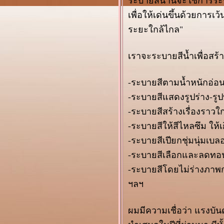
ระบายสีน้ำนี้จะใช้การระ
นิทรรศการภาพสีน้ำ
ฉลอง ๑oo ปี
เพื่อให้เด่นขึ้นด้วยการเว
จุฬาลงกรณ์
ระยะใกล้ไกล"
มหาวิทยาลั
ภาพสีน้ำสุดละเมียด
เราจะระบายสีน้ำเพื่อสร
ของ Masato
Watanabe
นิทรรศการศิลปิน
-ระบายสีตามน้ำหนักอ่อ
ห่งชาติ ๒๕๕๘
-ระบายสีแสดงรูปร่าง-รู
The Symphony of
Betta
-ระบายสีสร้างเรื่องราว
ชมงานศิลป์ ชิมข้าว
-ระบายสีให้สีไหลซึม ให้
ช่
งานเซรามิกหวาน ๆ
-ระบายสีเปียกชุ่มนุ่มเบ
(๒)
-ระบายสีเลือกและลดทอน 
งานเซรามิกหวาน ๆ
-ระบายสีโดยไม่ร่างภาพก
ค่ะ
ศิลปินแห่งชาติ
ฯลฯ
๒๕๕๘
บราณ
ผมมีความเชื่อว่า แรงบัน
อัศจรรย์...สร้างสรรค์
ปฏิมา