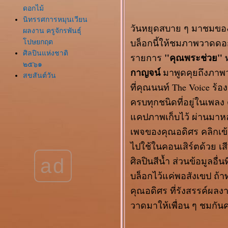
ดอกไม้
นิทรรศการหมุนเวียน
วันหยุดสบาย ๆ มาชมของส
ผลงาน ครูจักรพันธุ์
บล็อกนี้ให้ชมภาพวาดดอก
ปษยกฤต
ศิลปินแห่งชาติ
"คุณพระช่วย"
รายการ
ท
๒๕๖๑
กาญจน์
มาพูดคุยถึงภาพว
สุขสันต์วัน
ที่คุณนนท์ The Voice ร้อ
วาเลนไทน์ ๒๕๖๒
กราบพระขอพรวันปี
ครบทุกชนิดที่อยู่ในเพล
หม่ ๒๕๖๒
คปภาพเก็บไว้ ผ่านมาหลาย
รำลึกถึง อาจารย์
เพจของคุณอดิศร คลิกเข
ถวัลย์ ดัชนี ด้วยจิต
คารวะยิ่ง
ไปใช้ในคอนเสิร์ตด้วย เ
นิทรรศการ
ad
ศิลปินสีน้ำ ส่วนข้อมูลอ
ศิลปกรรมช้างเผือก
บล็อกไว้แค่พอสังเขป ถ
ครั้งที่ ๗ (B รียูเนี่ยน
๑๔)
คุณอดิศร ที่รังสรรค์ผ
นิทรรศการภาพถ่า
วาดมาให้เพื่อน ๆ ชมกัน
อันทรงคุณค่ายิ่ง (B รี
ูเนี่ยน ๑๓)