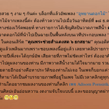
วย ๆ งาม ๆ กันค่ะ บล็อกที่แล้วอัพเพลง
“อุทยานดอกไม้”
ไม้จากเพลงนี้ค่ะ ต้องท้าวความไปเมื่อวันอาทิตย์ที่ ๑๘ ธ
างช่องเวิร์คพอยท์ ทางรายการได้เชิญศิลปินวาดภาพสีน้ำ
าดดอกไม้ที่นำไปเป็นฉายเป็นพื้นหลังบนเวทีประกอบเพลง 
"คุณพระช่วยสำแดงสด ๖ ยกสยาม"
ง ในคอนเสิร์ต
คุณอดิ
ง ดูแล้วเพลินมากเพราะชอบเพลงนี้อยู่แล้ว เลยหาคลิปรายกา
ปีเพิ่งจะได้ฤกษ์อัพ เสียดายที่ภาพไม่ชัดเท่าไหร่ ต้องอาศ
้าไปดูผลงานของท่าน มีภาพวาดสีน้ำงามได้ใจมากมาย รวม
สียดายอีกอย่างคือหาประวัติของท่านไม่เจอ ในเพจก็บอกแค่ว
ื่นที่หามาได้เป็นคำบรรยายภาพที่อยู่ในเพจ ไม่มีเวลาคลิกดู
้าท่านใดอยากชมผลงานของท่านก็คลิก
เพจ Adisorn Pornsirik
ลงานศิลปะอันอ่อนหวาน งดงามจับใจแบบนี้ และขออนุญาตผ่า
ค่ะ