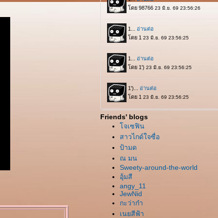
Friends' blogs
จเซฟิน
สาวไกด์ใจซื่อ
ป้ามด
ณ มน
Sweety-around-the-world
อุ้มสี
angy_11
JewNid
กะว่าก๋า
เนยสีฟ้า