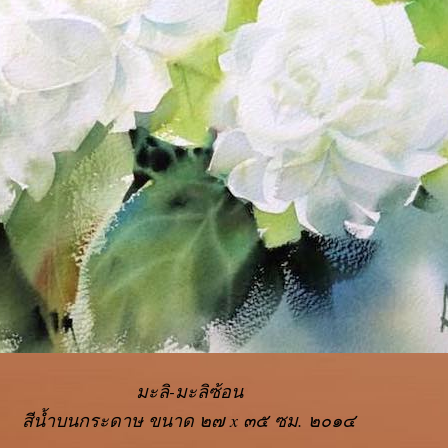
มะลิ-มะลิซ้อน
สีน้ำบนกระดาษ ขนาด ๒๗ x ๓๕ ซม. ๒๐๑๔