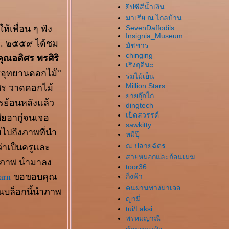
ิปซีสีน้ำเงิน
มาเรีย ณ ไกลบ้าน
ห้เพื่อน ๆ ฟัง
SevenDaffodils
Insignia_Museum
.ค. ๒๕๕๙ ได้ชม
มัชชาร
คุณอดิศร พรศิริ
chinging
เริงฤดีนะ
“อุทยานดอกไม้”
ร่มไม้เย็น
ศร วาดดอกไม้
Million Stars
ายกุ๊กไ่ก่
รย้อนหลังแล้ว
dingtech
ัยอากู๋จนเจอ
เป็ดสวรรค์
sawkitty
ไปถึงภาพที่นำ
หมีปุ๊
่าเป็นครูและ
ณ ปลายฉัตร
สายหมอกและก้อนเมฆ
ทุกภาพ นำมาลง
toor36
arn
ขอขอบคุณ
กิ่งฟ้า
คนผ่านทางมาเจอ
นบล็อกนี้นำภาพ
ญามี่
tui/Laksi
พรหมญาณี