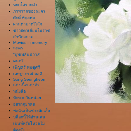
หยกใสร่ายคำ
ภาพวาดของละคร
ศักดิ์ พิบูลพล
ผ่านตามาตรึงใจ
ชาวอิตาเลียนในราช
สำนักสยาม
Movies in memory
ละคร
"บุพเพสันนิวาส"
ดนตรี
เพ็ญศรี พุ่มชูศรี
เจษฎาภรณ์ ผลดี
Song Seungheon
ต่งเนื้อแต่งตัว
หนังสือ
ทักทายกันหน่อ
อยากคุยก็คุ
พ่อฉันเป็นช่างตัดเสื้อ
บล็อกนี้ให้อ่านเล่น
เม้นท์หรือโหวตไม่
ต้องจ๊ะ