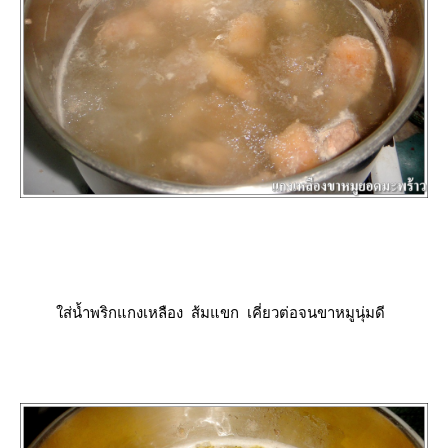
ส่น้ำพริกแกงเหลือง ส้มแขก เคี่ยวต่อจนขาหมูนุ่มดี