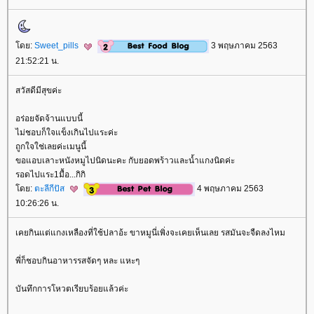
ดย:
Sweet_pills
3 พฤษภาคม 2563
21:52:21 น.
สวัสดีมีสุขค่ะ
อร่อยจัดจ้านแบบนี้
ไม่ชอบก็ใจแข็งเกินไปแระค่ะ
ถูกใจใช่เลยค่ะเมนูนี้
ขอแอบเลาะหนังหมูไปนิดนะคะ กับยอดพร้าวและน้ำแกงนิดค่ะ
รอดไปแระ1มื้อ...กิกิ
ดย:
ตะลีกีปัส
4 พฤษภาคม 2563
10:26:26 น.
เคยกินแต่แกงเหลืองที่ใช้ปลาอ้ะ ขาหมูนี่เพิ่งจะเคยเห็นเลย รสมันจะจืดลงไหม
พี่ก็ชอบกินอาหารรสจัดๆ หละ แหะๆ
บันทึกการโหวตเรียบร้อยแล้วค่ะ