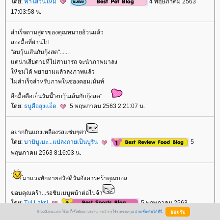
ดย:
ฟ้าใสวันใหม่
4 พฤษภาคม 2563
17:03:58 น.
สำเร็จตามสูตรของคุณทนายอ้วนแล้ว
สองมื้อที่ผ่านไป
"อบวุ้นเส้นกับกุ้งสด"......
ต่น่าเสียดายที่ไม่สามารถ จะนำภาพมาลง
ห้ชมได้ พยายามแล้วลงภาพแล้ว
ไม่สำเร็จสำหรับภาพในช่องคอมเม้นท์
อีกมื้อคือเย็นวันนี้"อบวุ้นเส้นกับกุ้งสด"......
ดย:
ธนูคือลุงแอ็ด
5 พฤษภาคม 2563 2:21:07 น.
อยากกินแกงเหลืองรสแซ่บๆค่า
ดย:
บาบิบูเบะ...แปลงกายเป็นบูริน
5
พฤษภาคม 2563 8:16:03 น.
มาแวะทักทายสวัสดีวันอังคารคร้าคุณบอล
ขอบคุณคร้า...รอชิมเมนูหน้าต่อไปจ้า
ดย:
Tui Laksi
5 พฤษภาคม 2563
BlogGang.com ใช้คุกกี้เพื่อพัฒนาประสบการณ์การใช้งานของคุณ
อ่านเพิ่มเติมได้ที่นี่
10:56:20 น.