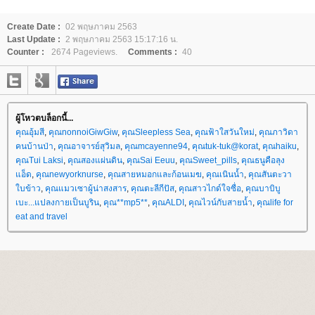
Create Date :
02 พฤษภาคม 2563
Last Update :
2 พฤษภาคม 2563 15:17:16 น.
Counter :
2674 Pageviews.
Comments :
40
ผู้โหวตบล็อกนี้...
คุณอุ้มสี
,
คุณnonnoiGiwGiw
,
คุณSleepless Sea
,
คุณฟ้าใสวันใหม่
,
คุณภาวิดา
คนบ้านป่า
,
คุณอาจารย์สุวิมล
,
คุณmcayenne94
,
คุณtuk-tuk@korat
,
คุณhaiku
,
คุณTui Laksi
,
คุณสองแผ่นดิน
,
คุณSai Eeuu
,
คุณSweet_pills
,
คุณธนูคือลุง
อ็ด
,
คุณnewyorknurse
,
คุณสายหมอกและก้อนเมฆ
,
คุณเนินน้ำ
,
คุณสันตะวา
บข้าว
,
คุณแมวเซาผู้น่าสงสาร
,
คุณตะลีกีปัส
,
คุณสาวไกด์ใจซื่อ
,
คุณบาบิบู
เบะ...แปลงกายเป็นบูริน
,
คุณ**mp5**
,
คุณALDI
,
คุณไวน์กับสายน้ำ
,
คุณlife for
eat and travel