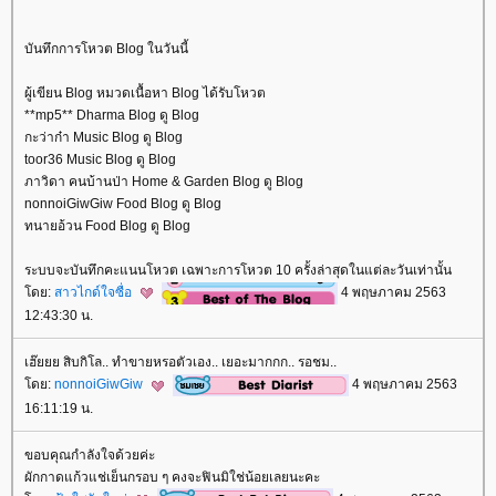
บันทึกการโหวต Blog ในวันนี้
ผู้เขียน Blog หมวดเนื้อหา Blog ได้รับโหวต
**mp5** Dharma Blog ดู Blog
กะว่าก๋า Music Blog ดู Blog
toor36 Music Blog ดู Blog
ภาวิดา คนบ้านป่า Home & Garden Blog ดู Blog
nonnoiGiwGiw Food Blog ดู Blog
ทนายอ้วน Food Blog ดู Blog
ระบบจะบันทึกคะแนนโหวต เฉพาะการโหวต 10 ครั้งล่าสุดในแต่ละวันเท่านั้น
ดย:
สาวไกด์ใจซื่อ
4 พฤษภาคม 2563
12:43:30 น.
เฮ๊ยยย สิบกิโล.. ทำขายหรอตัวเอง.. เยอะมากกก.. รอชม..
ดย:
nonnoiGiwGiw
4 พฤษภาคม 2563
16:11:19 น.
ขอบคุณกำลังใจด้วยค่ะ
ผักกาดแก้วแช่เย็นกรอบ ๆ คงจะฟินมิใช่น้อยเลยนะคะ