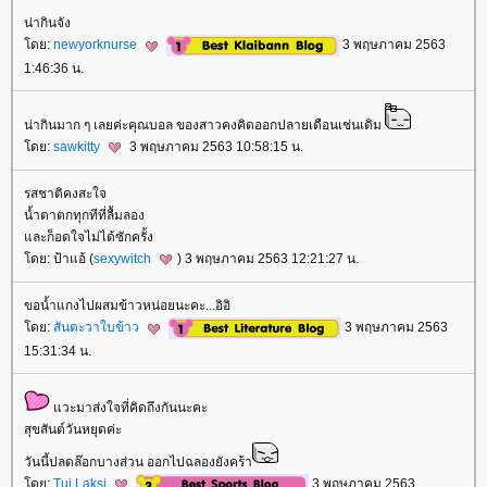
น่ากินจัง
ดย:
newyorknurse
3 พฤษภาคม 2563
1:46:36 น.
น่ากินมาก ๆ เลยค่ะคุณบอล ของสาวคงคิดออกปลายเดือนเช่นเดิม
ดย:
sawkitty
3 พฤษภาคม 2563 10:58:15 น.
รสชาติคงสะใจ
น้ำตาตกทุกทีที่ลื้มลอง
ละก็อดใจไม่ได้ซักครั้ง
ดย: ป้าแอ้ (
sexywitch
) 3 พฤษภาคม 2563 12:21:27 น.
ขอน้ำแกงไปผสมข้าวหน่อยนะคะ...อิอิ
ดย:
สันตะวาใบข้าว
3 พฤษภาคม 2563
15:31:34 น.
วะมาส่งใจที่คิดถึงกันนะคะ
สุขสันต์วันหยุดค่ะ
วันนี้ปลดล๊อกบางส่วน ออกไปฉลองยังคร้า
ดย:
Tui Laksi
3 พฤษภาคม 2563