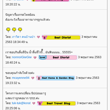
18:20:22 น.
ปัญหาเรื่องกรดไหลย้อน
ต้องระวังเรื่องอาหารมากๆถูกแล้วค่ะ
ดย:
ภาวิดา คนบ้านป่า
3 พฤษภาคม
2563 18:34:49 น.
เราชอบกินลิ้นจี่ปั่น​ น้ำลิ้นจี่ไรงิ๊๊๊... มันฟินนนน... 55555+
ดย:
nonnoiGiwGiw
3 พฤษภาคม 2563
18:40:24 น.
ขอบคุณกำลังใจด้วยค่ะ
ดย:
mcayenne94
3 พฤษภาคม 2563
19:23:32 น.
ครงการแลกเปลี่ยน นิปปอนมารู
สดงว่าถูกคอมาก ๆๆๆๆ ค่ะ
ดย:
tuk-tuk@korat
3 พฤษภาคม 2563
20:25:06 น.