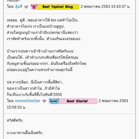
เจิมบอก
ดย:
อุ้มสี
2 พฤษภาคม 2563 15:43:37 น.
เหยยย.. ดูดี.. ชอบอาหารใต้​ too​ แต่ทำไม่เป็น..
ทำอาหารไม่เก่ง​ เราเป็นแม่บ้านยูทูป..
ส่วนใหญ่เมนูบ้านเราถ้ามีแปลกๆมานี่แสดงว่า
เราหัดทำค​รังแรกทั้งนั้น.. ทำเองกินเองอร่อยเอง..
บ้านเราเปนทาวเฮ้าข้างบ้านเราสนิทกับแม่
เป็นคนใต้.. เค้าทำแกงกะทิเหลืองๆใส่เม็ดขนุน
กับหมูสามชั้นอร่อยมากกก.. มันถึงเครื่องถึงพริกไท
อร่อยแบบอยู่ในความทรงจำมาจนทุกวันนี้
ปล.จากปล็อก.. นี่เป็นสาวกลิ้นจี่สิท่า..
ของเราเป็นสาวกลำไย.. ถ้ามีลำไ
ก็จะถีบเงาะกับลิ้นจี่ทิ้งไปทันที.5555
ดย:
nonnoiGiwGiw
2 พฤษภาคม 2563
15:59:33 น.
สวัสดีครับ
วะมาทานมื้อเย็นครับ