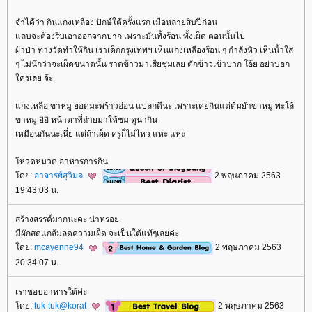
จำได้ว่า กินแกงเหลือง ปักษ์ใต้ครั้งแรก เมื่อหลายสิบปีก่อน
ถบจะต้องรีบเอาออกจากปาก เพราะมันทั้งร้อน ทั้งเผ็ด ตอนนั้นไป
ผ้าป่า ทางวัดทำให้กิน เราเด็กกรุงเทพฯ เห็นแกงเหลืองร้อน ๆ กำลังหิว เห็นน้ำใส
ๆ ไม่นึกว่าจะเผ็ดขนาดนั้น ราดข้าวมาเสียชุ่มเลย ตักข้าวเข้าปาก โอ้ย อย่าบอก
ครเลย จ้ะ
กงเหลือ ขาหมู ยอดมะพร้าวอ่อน แปลกดีนะ เพราะเคยกินแต่ต้มยำขาหมู พะโล้
ขาหมู อิอิ หน้าตาที่ถ่ายมาให้ชม ดูน่ากิน
เหมือนกันนะเนี่ย แต่ถ้าเผ็ด ครูก็ไม่ไหว แหะ แหะ
หวดหมวด อาหารการกิน
ดย:
อาจารย์สุวิมล
2 พฤษภาคม 2563
19:43:03 น.
สร้างสรรค์มากนะคะ น่าหรอ
มีผักสดแกล้มลดความเผ็ด จะเป็นใต้แท้ๆเลยค่ะ
ดย:
mcayenne94
2 พฤษภาคม 2563
20:34:07 น.
เราชอบอาหารใต้ค่ะ
ดย:
tuk-tuk@korat
2 พฤษภาคม 2563