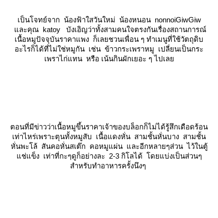
เป็นโจทย์จาก น้องฟ้าใสวันใหม่ น้องหนอน nonnoiGiwGiw
ละคุณ katoy บังเอิญว่าทั้งสามคนใจตรงกันเรื่องสถานการณ์
เนื้อหมูปัจจุบันราคาแพง ก็เลยชวนเพื่อน ๆ ทำเมนูที่ใช้วัตถุดิบ
อะไรก็ได้ที่ไม่ใช่หมูกัน เช่น ข้าวกระเพราหมู เปลี่ยนเป็นกระ
เพราไก่แทน หรือ เน้นกินผักเยอะ ๆ ไปเล
ตอนที่มีข่าวว่าเนื้อหมูขึ้นราคาเจ้าของบล็อกก็ไม่ได้รู้สึกเดือดร้อน
เท่าไหร่เพราะตุนทั้งหมูสับ เนื้อแดงหั่น สามชั้นหั่นบาง สามชั้น
หั่นพะโล้ สันคอหั่นสเต๊ก คอหมูแผ่น และอีกหลายๆส่วน ไว้ในตู้
ช่แข็ง เท่าที่กะๆดูก็อย่างละ 2-3 กิโลได้ โดยแบ่งเป็นส่วนๆ
สำหรับทำอาหารครั้งนึงๆ