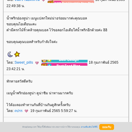
22:49:38 น.
น้ำพริกอ่องทูน่า เมนูแปลกใหม่น่าอร่อยมากค่ะคุณบอล
ขอบคุณไอเดียนะคะ
ต๋ามีครกไม้จิ๋วคล้ายคุณบอล ไว้ขอลอกไอเดียใส่น้ำพริกอีกด้วยค่ะ อิอิ
ขอบคุณคุณบอลสำหรับกำลังใจค่ะ
ดย:
Sweet_pills
18 กุมภาพันธ์ 2565
23:42:21 น.
ทักทายสวัสดีครับ
เมนูน้ำพริกอ่องทูน่า ดูน่าชิม น่าทานมากครับ
ไว้ต้องลองทำทานกันที่บ้านกันดูสักครัั้งครับ
ดย:
ถปรร
19 กุมภาพันธ์ 2565 5:59:27 น.
BlogGang.com ใช้คุกกี้เพื่อพัฒนาประสบการณ์การใช้งานของคุณ
อ่านเพิ่มเติมได้ที่นี่
สวัสดียามเช้าครับ