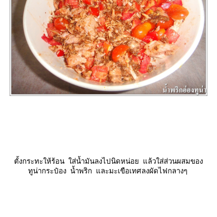
ตั้งกระทะให้ร้อน ใส่น้ำมันลงไปนิดหน่อย แล้วใส่ส่วนผสมของ
ทูน่ากระป๋อง น้ำพริก และมะเขือเทศลงผัดไฟกลางๆ