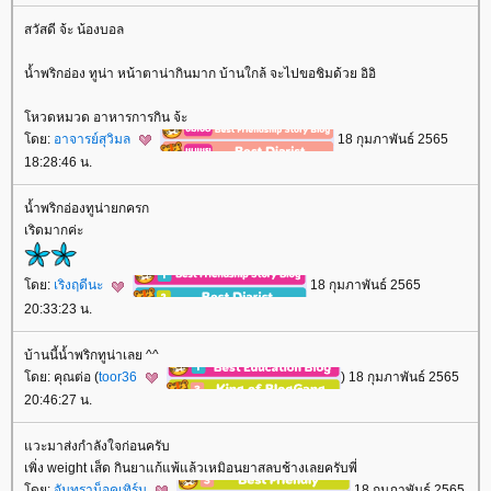
สวัสดี จ้ะ น้องบอล
น้ำพริกอ่อง ทูน่า หน้าตาน่ากินมาก บ้านใกล้ จะไปขอชิมด้วย อิอิ
หวดหมวด อาหารการกิน จ้ะ
ดย:
อาจารย์สุวิมล
18 กุมภาพันธ์ 2565
18:28:46 น.
น้ำพริกอ่องทูน่ายกครก
เริดมากค่ะ
ดย:
เริงฤดีนะ
18 กุมภาพันธ์ 2565
20:33:23 น.
บ้านนี้น้ำพริกทูน่าเลย ^^
ดย: คุณต่อ (
toor36
) 18 กุมภาพันธ์ 2565
20:46:27 น.
วะมาส่งกำลังใจก่อนครับ
เพิ่ง weight เส็ด กินยาแก้แพ้แล้วเหมิอนยาสลบช้างเลยครับพี่
ดย:
จันทราน็อคเทิร์น
18 กุมภาพันธ์ 2565