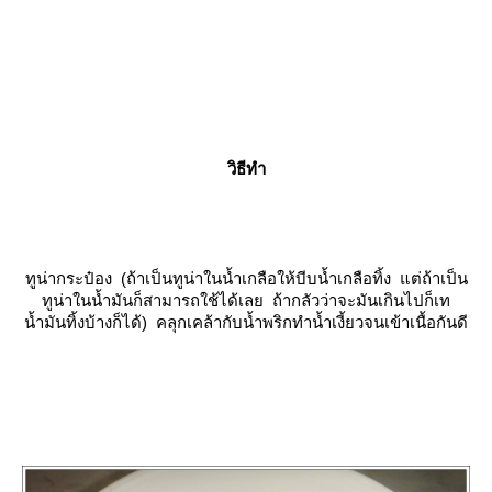
วิธีทำ
ทูน่ากระป๋อง (ถ้าเป็นทูน่าในน้ำเกลือให้บีบน้ำเกลือทิ้ง แต่ถ้าเป็น
ทูน่าในน้ำมันก็สามารถใช้ได้เลย ถ้ากลัวว่าจะมันเกินไปก็เท
น้ำมันทิ้งบ้างก็ได้) คลุกเคล้ากับน้ำพริกทำน้ำเงี้ยวจนเข้าเนื้อกันดี