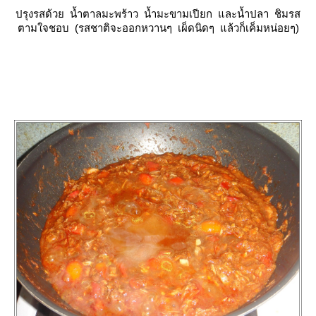
ปรุงรสด้วย น้ำตาลมะพร้าว น้ำมะขามเปียก และน้ำปลา ชิมรส
ตามใจชอบ (รสชาติจะออกหวานๆ เผ็ดนิดๆ แล้วก็เค็มหน่อยๆ)