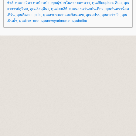
ซ่าส์
,
คุณภาวิดา คนบ้านป่า
,
คุณผู้ชายในสายลมหนาว
,
คุณSleepless Sea
,
คุณ
อาจารย์สุวิมล
,
คุณเริงฤดีนะ
,
คุณtoor36
,
คุณนายแว่นขยันเที่ยว
,
คุณจันทราน็อค
เทิร์น
,
คุณSweet_pills
,
คุณสายหมอกและก้อนเมฆ
,
คุณถปรร
,
คุณกะว่าก๋า
,
คุณ
เนินน้ำ
,
คุณkae+aoe
,
คุณnewyorknurse
,
คุณhaiku