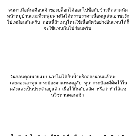
จนมาเมื่อต้นเดือนเจ้าของบล็อกได้ออกไปซื้อกับข้าวที่ตลาดนัด
หน้าหมู่บ้านและที่รถพุ่มพวงถึงได้ทราบราคาเนื้อหมูเล่นเอาชะงัก
ไปเหมือนกันครับ ตอนนี้ถ้าเมนูไหนใช้เนื้อสัตว์อย่างอื่นแทนได้ก็
จะใช้แทนกันไปก่อนครับ
วันก่อนคุณนายแม่บ่นว่าไม่ได้กินน้ำพริกอ่องนานแล้วนะ ......
เลยลองเอาทูน่ากระป๋องมาแทนหมูสับ ทูน่ากระป๋องมีติดไว้ใน
คลังแสงเป็นประจำอยู่แล้ว เผื่อไว้กินกับสลัด หรือว่าทำไส้แซ
นวิชทานตอนเช้า