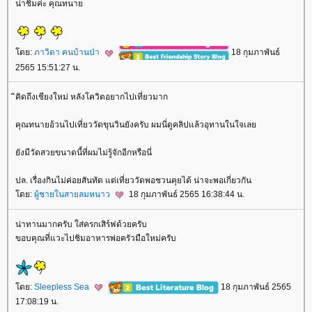
น่าชิมค่ะ คุณทนา
ดย:
ภาวิดา คนบ้านป่า
18 กุมภาพันธ์
2565 15:51:27 น.
ิคิดถึงเชียงใหม่ หลังโควิดอยากไปเที่ยวมาก
คุณทนายอ้วนไปเที่ยววัดขุนวินยังครับ ผมนี่ดูคลิปแล้วอุทานในใจเล
ังมีวัดสวยขนาดนี้ที่ผมไม่รู้จักอีกหรือนี่
ปล. เรื่องกินไม่ค่อยสันทัด แต่เที่ยววัดพอชวนคุยได้ น่าจะพอเกี่ยวกัน
ดย:
ผู้ชายในสายลมหนาว
18 กุมภาพันธ์ 2565 16:38:44 น.
น่าทานมากครับ ใส่ครกเสิร์ฟด้วยครับ
ขอบคุณที่แวะไปชิมอาหารพ่อครัวมือใหม่ครับ
ดย:
Sleepless Sea
18 กุมภาพันธ์ 2565
17:08:19 น.