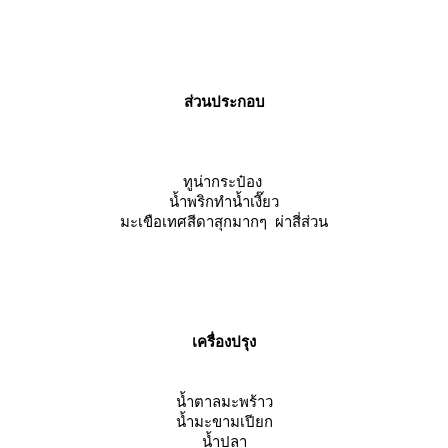
ส่วนประกอบ
ทูน่ากระป๋อง
น้ำพริกทำน้ำเงี๊ยว
มะเขือเทศสีดาสุกมากๆ ผ่าสี่ส่วน
เครื่องปรุง
น้ำตาลมะพร้าว
น้ำมะขามเปียก
น้ำปลา