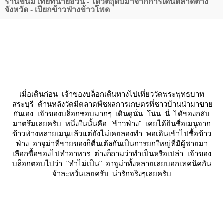
ร้านขนมไทยทนายอ้วน - ได้วัตถุดิบมาจากการเดินตลาดต่าง
จังหวัด - เปียกข้าวฟ่างข้าวโพด
เมื่อเดินก่อน เจ้าของบล็อกเดินทางไปเที่ยววัดพระพุทธบาท
สระบุรี ด้านหลังวัดมีตลาดพืชผลการเกษตรที่ชาวบ้านนำมาขา
กันเอง เจ้าของบล็อกชอบมากๆ เดินดูนั่น โน่น นี่ ได้ของกลับ
มาตรึมเลยครับ หนึ่งในนั้นคือ "ข้าวฟ่าง" เคยได้ยินชื่อเมนูจาก
ข้าวฟ่างหลายเมนูแล้วแต่ยังไม่เคยลองทำ พอเดินเข้าไปซื้อข้าว
ฟ่าง อาจูม่าที่ขายของก็ตื่นเต้ลกันเป็นการยกใหญ่ที่มีผู้ชายมา
เลือกซื้อของไปทำอาหาร ต่างก็ถามว่าทำเป็นหรือเปล่า เจ้าของ
บล็อกตอบไปว่า "ทำไม่เป็น" อาจูม่าทั้งหลายเลยบอกเทคนิคกัน
จ้าละหวั่นเลยครับ น่ารักจริงๆเลยครับ