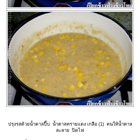
ปรุงรสด้วยน้ำตาลปี๊บ น้ำตาลทรายแดง เกลือ (1) คนให้น้ำตาล
ละลาย ปิดไฟ