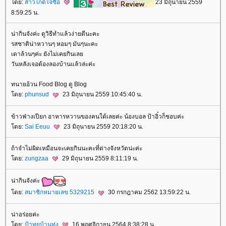
ดย:
สาวไกด์ใจซื่อ
23 มิถุนายน 2559
8:59:25 น.
น่ากินจังค่ะ ดูวิธีทำแล้วง่ายดีนะคะ
รสชาติน่าหวานๆ หอมๆ มันๆนะคะ
เดาล้วนๆค่ะ ยังไม่เคยกินเล
วันหลังเจอต้องลองบ้านแล้วล่ะค่ะ
ทนายอ้วน Food Blog ดู Blog
ดย:
phunsud
23 มิถุนายน 2559 10:45:40 น.
ข้าวฟ่างเปียก อาหารหวานของคนใต้เลยค่ะ น้องบอล ป้าอิ๋วก็ชอบค่ะ
ดย:
Sai Eeuu
23 มิถุนายน 2559 20:18:20 น.
ถ้าจำไม่ผิดเหมือนจะเคยกินนะคะที่ต่างจังหวัดน่ะค่ะ
ดย:
zungzaa
29 มิถุนายน 2559 8:11:19 น.
น่ากินจังค่ะ
ดย:
สมาชิกหมายเลข 5329215
30 กรกฎาคม 2562 13:59:22 น.
น่าอร่อยค่ะ
ดย:
ป้าทุยบ้านทุ่ง
16 พฤศจิกายน 2564 8:38:28 น.