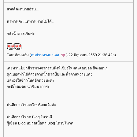
สวัสดีค่ะทนายอ้วน...
น่าทานค่ะ..แต่ทานมากไม่ได้..
กลัวน้ำตาลเกินค่ะ
ดย: อ้อมแอ้ม (
คนผ่านทางมาเจอ
) 22 มิถุนายน 2559 21:38:42 น.
เคยทานเปียกข้าวฟ่างจากร้านนึงที่เชียงใหม่ค่ะคุณบอล สีจะอ่อนๆ
คุณบอลทำได้สีสวยจากน้ำตาลปี๊บและน้ำตาลทรายแดง
ละยังใส่ข้าวโพดอีกด้วยนะคะ
กะทิก็เข้มข้น น่าชิมมากๆค่ะ
บันทึกการโหวตเรียบร้อยแล้วค่ะ
บันทึกการโหวต Blog ในวันนี้
ผู้เขียน Blog หมวดเนื้อหา Blog ได้รับโหวต