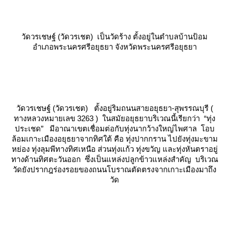
วัดวรเชษฐ์ (วัดวรเชต)
เป็นวัดร้าง ตั้งอยู่ในตำบลบ้านป้อม
อำเภอพระนครศรีอยุธยา จังหวัดพระนครศรีอยุธยา
วัดวรเชษฐ์ (วัดวรเชต)
ตั้งอยู่ริมถนนสายอยุธยา-สุพรรณบุรี (
ทางหลวงหมายเลข 3263 ) ในสมัยอยุธยาบริเวณนี้เรียกว่า
“ทุ่ง
ประเชด”
มีอาณาเขตเชื่อมต่อกับทุ่งนากว้างใหญ่ไพศาล โอบ
ล้อมเกาะเมืองอยุธยาจากทิศใต้ คือ ทุ่งปากกราน ไปยังทุ่งมะขาม
หย่อง ทุ่งลุมพีทางทิศเหนือ ส่วนทุ่งแก้ว ทุ่งขวัญ และทุ่งหันตราอยู่
ทางด้านทิศตะวันออก ซึ่งเป็นแหล่งปลูกข้าวแหล่งสำคัญ บริเวณ
วัดยังปรากฎร่องรอยของถนนโบราณตัดตรงจากเกาะเมืองมาถึง
วัด