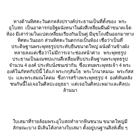
ทางด้านทิศตะวันตกหลังปรางค์ประธานเป็นที่ตั้งของ
พระ
อุโบสถ
เป็นอาคารก่ออิฐผนังหนาในผังสี่เหลี่ยมผืนผ้าขนาดเจ็ด
ห้อง มีเสาร่วมในแปดเหลี่ยมเรียงกันเป็นคู่ มีมุขโถงยืนออกมาทาง
ทิศตะวันออก ส่วนทิศตะวันตกก่อเป็นห้อง เชื่อว่าเป็นที่
ประดิษฐานพระพุทธรูปประทับยืนขนาดใหญ่ ผนังด้านข้างผัง
ทลายลงแต่เชื่อว่าไม่มีการเจาะช่องหน้าต่าง พระพุทธรูป
ประธานเป็นมณฑปแกนสี่เหลี่ยมทึบประดิษฐานพระพุทธรูป
จำนวน 4 องค์ ประทับนั่งชนเข่ากัน ซึ่งแทนพระพุทธเจ้า 4 พระ
องค์ในภัททกัปป์นี้ ได้แก่ พระกกุสันโธ พระโกนาคมนะ พระกัสส
ปะ และพระสมณโคดม ซึ่งการสร้างพระพุทธรูป 4 องค์หันหลัง
ชนกันนี้ไม่เจอในศิลปะอยุธยา แต่เจอในศิลปะพม่าและศิลปะ
ล้านนา
บเสมาที่รายล้อมพระอุโบสถทำจากหินชนวน ขนาดใหญ่มี
ลักษณะบาง มีเส้นโค้งกลางใบเสมา ตั้งอยู่บนฐานสิงห์เตี้ย ๆ