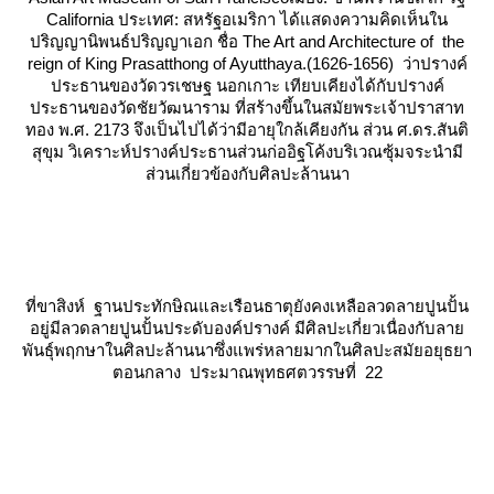
California ประเทศ: สหรัฐอเมริกา ได้แสดงความคิดเห็นใน
ปริญญานิพนธ์ปริญญาเอก ชื่อ The Art and Architecture of the
reign of King Prasatthong of Ayutthaya.(1626-1656) ว่าปรางค์
ประธานของวัดวรเชษฐ นอกเกาะ เทียบเคียงได้กับปรางค์
ประธานของวัดชัยวัฒนาราม ที่สร้างขึ้นในสมัยพระเจ้าปราสาท
ทอง พ.ศ. 2173 จึงเป็นไปได้ว่ามีอายุใกล้เคียงกัน ส่วน ศ.ดร.สันติ
สุขุม วิเคราะห์ปรางค์ประธานส่วนก่ออิฐโค้งบริเวณซุ้มจระนำมี
ส่วนเกี่ยวข้องกับศิลปะล้านนา
ที่ขาสิงห์ ฐานประทักษิณและเรือนธาตุยังคงเหลือลวดลายปูนปั้น
อยู่มีลวดลายปูนปั้นประดับองค์ปรางค์ มีศิลปะเกี่ยวเนื่องกับลา
พันธุ์พฤกษาในศิลปะล้านนาซึ่งแพร่หลายมากในศิลปะสมัยอยุธยา
ตอนกลาง ประมาณพุทธศตวรรษที่ 22