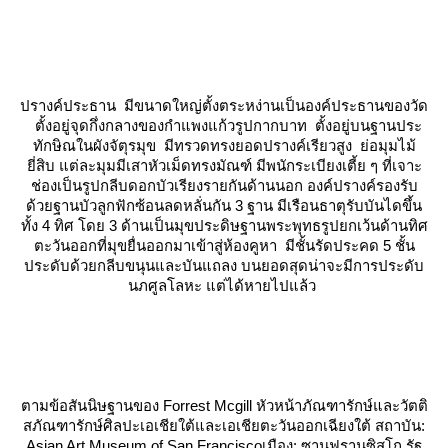
ปรางค์ประธาน
มีขนาดใหญ่ตั้งตระหง่านเป็นองค์ประธานของวัด
ตั้งอยู่จุดกึ่งกลางของกำแพงแก้วรูปกากบาท ตั้งอยู่บนฐานประ
ทักษิณในผังจัตุรมุข มีทรวดทรงยอดปรางค์เรียวสูง ย่อมุมไม้
ี่สิบ แต่ละมุมมีเสาหัวเม็ดทรงมัณฑ์ มีพนักระเบียงเตี้ย ๆ ที่เจาะ
ช่องเป็นรูปกลีบดอกบัวเรียงรายกันด้านนอก องค์ปรางค์รองรับ
ด้วยฐานบัวลูกฟักซ้อนลดหลั่นกัน 3 ฐาน มีเรือนธาตุรับบันไดขึ้น
ทั้ง 4 ทิศ โดย 3 ด้านเป็นมุขประดิษฐานพระพุทธรูปยกเว้นด้านทิศ
ตะวันออกที่มุขยื่นออกมาเข้าสู่ห้องคูหา มีชั้นรัดประคด 5 ชั้น
ประดับด้วยกลีบขนุนและบันแถลง บนยอดสุดน่าจะมีการประดับ
นภศูลโลหะ แต่ได้หายไปแล้ว
ตามข้อสันนิษฐานของ Forrest Mcgill หัวหน้าภัณฑารักษ์และวัตติ
สภัณฑารักษ์ศิลปะเอเชียใต้และเอเชียตะวันออกเฉียงใต้ สถาบัน:
Asian Art Museum of San Franciscoเมือง: ซานฟรานซิสโก รัฐ