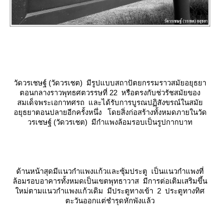
วัดวรเชษฐ์ (วัดวรเชต)
มีรูปแบบสถาปัตยกรรมราวสมัยอยุธยา
ตอนกลางราวพุทธศตวรรษที่ 22 หรือตรงกับช่วรัชสมัยของ
สมเด็จพระเอกาทศรถ และได้รับการบูรณปฏิสังขรณ์ในสมั
อยุธยาตอนปลายอีกครั้งหนึ่ง โดยสิ่งก่อสร้างทั้งหมดภายในวัด
วรเชษฐ์ (วัดวรเชต) มีกำแพงล้อมรอบเป็นรูปกากบาท
ด้านหน้าสุดมีแนวกำแพงแก้วและซุ้มประตู เป็นแนวกำแพงที่
ล้อมรอบอาคารทั้งหมดเป็นเขตพุทธาวาส มีการต่อเติมเสริมขึ้น
หม่ตามแนวกำแพงแก้วเดิม มีประตูทางเข้า 2 ประตูทางทิศ
ตะวันออกแต่ชำรุดหักพังแล้ว