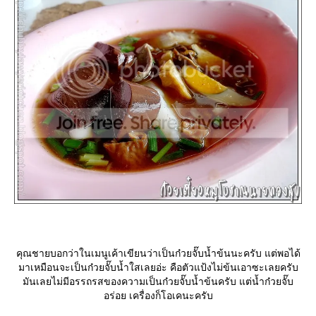
คุณชายบอกว่าในเมนูเค้าเขียนว่าเป็นก๋วยจั๊บน้ำข้นนะครับ แต่พอได้
มาเหมือนจะเป็นก๋วยจั๊บน้ำใสเลยอ่ะ คือตัวแป้งไม่ข้นเอาซะเลยครับ
มันเลยไม่มีอรรถรสของความเป็นก๋วยจั๊บน้ำข้นครับ แต่น้ำก๋วยจั๊บ
อร่อย เครื่องก็โอเคนะครับ