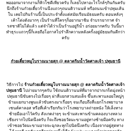
พอออกมาจากงานก็หิวโซดีเทียวครับ ก็เลยไปหาอะไรใกล้ๆกินกันครับ
นึกถึงร้านก๋วยเตี๋ยวร้านนึงแถวๆถนนติวานนท์ หรือถนนเข้าปทุมเส้น
น เคยไปกินร้านนี้เป็นประจำตั้งแต่สมัยเรียนมัธยมครับ ตอนหลังๆ
เค้าโด่งดังมากๆ เป็นร้านที่ใครๆก็อยากมาชิม จำบรรยากาศ จำ
รสชาติไม่ได้แล้ว แต่จำได้ว่าเป็นร้านอยู่ริน้ำ อร่อยมากครับ วันนี้มา
ทำธุระแถวๆนี้ก็เลยถือโอกาสไปรำลึกความหลังครั้งอยู่มัธยมกันดีกว่า
ครับ
ก๋วยเตี๋ยวหมูโบราณนายสุก @ ตลาดริมน้ำวัดศาลเจ้า ปทุมธานี
วิธีการไป
ร้านก๋วยเตี๋ยวหมูโบราณนายสุก @ ตลาดริมน้ำวัดศาลเจ้า
ปทุมธานี
ไปง่ายมากๆครับ ใช้ถนนติวานนท์ที่มาจากปากเกร็ดมุ่งหน้า
ปทุมธานีขับตรงไปเรื่อยๆ ผ่าสี่แยกสวนสมเด็จ ขึ้นสะพานลอยใหญ่ๆ
ข้ามแยกบางพูนแล้วขับตรงมาเรื่อยๆ จนเกือบถึงสี่แยกโรงพยาบาล
เซนต์คาลอส หรือที่เค้าเรียกกันว่าโรงพยาบาลถ่ายหนัง ให้เล็งทาง
ซ้ายมือเอาไว้ครับ สังเกตง่ายๆ จะข้ามสะพานข้ามคลองบางหลวง
เชียงรากไปนิดนึงครับ ก็จะถึงซอยวัดมะขามอยู่ทางซ้ายมือครับ ทาง
เข้าซอยวัดมะขามอาจจะฉุกละหุกไปนิดนึงครับ เนื่องจากอยู่สุดทาง