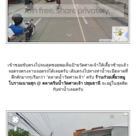
เข้าซอยขับตรงไปจนสุดซอยพอเห็นป้ายวัดศาลเจ้าให้เลี้ยวซ้ายแล้ว
จอดรถตรงลานจอดรถได้เลยครับ เดินตรงไปทางท่าน้ำจะมีตลาดที่
คึกคักมากๆเรียกว่า “ตลาดน้ำวัดศาลเจ้า” ครับ
ร้านก๋วยเตี๋ยวหมู
บราณนายสุก @ ตลาดริมน้ำวัดศาลเจ้า ปทุมธานี
จะอยู่ในสุดติด
กับท่าน้ำเลยครับ