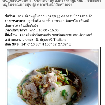
ทนายอ้วนชวนหิว - รำลึกความหลังครั้งยังอยู่มัธยม - ก๋วยเตี๋ยว
หมูโบราณนายสุข @ ตลาดริมน้ำวัดศาลเจ้า
ชื่อร้าน
: ก๋วยเตี๋ยวหมูโบราณนายสุข @ ตลาดริมน้ำวัดศาลเจ้า
รายการอาหาร
: ลูกชิ้นปิ้ง ก๋วยจั๊บ เกาเหลาเต็นตาโฟ เส้นหมี่
เย็นตาโฟ เล้นเล็กต้มยำ
เวลาเปิดบริการ
: ทุกวัน 10.00 - 15.00
ที่ตั้งร้าน
: ตลาดริมน้ำวัดศาลเจ้า ซอยวัดมะขาม ถนนติวานนท์
ต.บ้านกลาง จ.ปทุมธานี, ปทุมธานี Thailand
พิกัด GPS
: 14° 0' 10.38" N 100° 32' 27.39" E