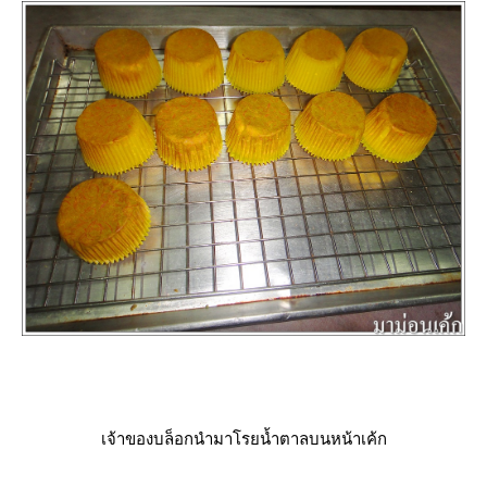
เจ้าของบล็อกนำมาโรยน้ำตาลบนหน้าเค้ก