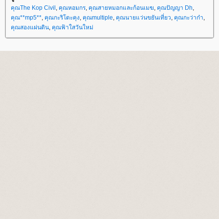
คุณThe Kop Civil
,
คุณหอมกร
,
คุณสายหมอกและก้อนเมฆ
,
คุณปัญญา Dh
,
คุณ**mp5**
,
คุณกะริโตะคุง
,
คุณmultiple
,
คุณนายแว่นขยันเที่ยว
,
คุณกะว่าก๋า
,
คุณสองแผ่นดิน
,
คุณฟ้าใสวันใหม่