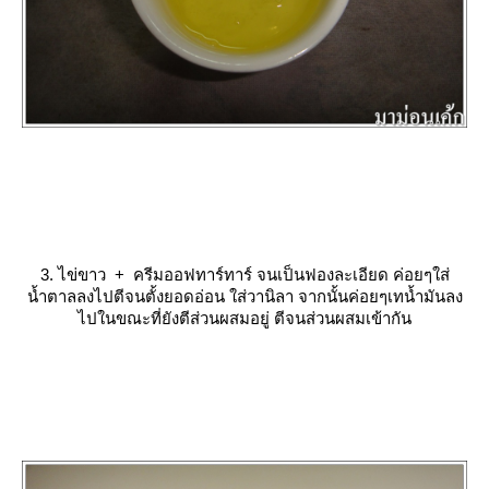
3. ไข่ขาว + ครีมออฟทาร์ทาร์ จนเป็นฟองละเอียด ค่อยๆใส่
น้ำตาลลงไปตีจนตั้งยอดอ่อน ใส่วานิลา จากนั้นค่อยๆเทน้ำมันลง
ไปในขณะที่ยังตีส่วนผสมอยู่ ตีจนส่วนผสมเข้ากัน