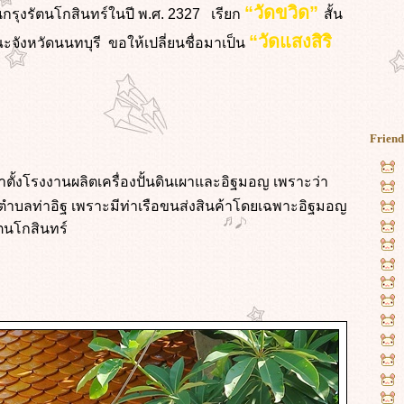
“วัดขวิด”
ต้นกรุงรัตนโกสินทร์ในปี พ.ศ. 2327 เรียก
สั้น
“วัดแสงสิริ
ะจังหวัดนนทบุรี ขอให้เปลี่ยนชื่อมาเป็น
Friend
มาตั้งโรงงานผลิตเครื่องปั้นดินเผาและอิฐมอญ เพราะว่า
อ ตำบลท่าอิฐ เพราะมีท่าเรือขนส่งสินค้าโดยเฉพาะอิฐมอญ
ตนโกสินทร์