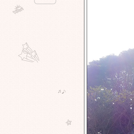
เที่ยวไป .... ตามใจฉัน - เที่ยวตลาด
น้ำใกล้ๆบ้น ..... ชินก๋วยเตี๋ยวต้มยำใส่
นมสด - ตลาดน้ำไทรน้อ
ทนายอ้วนทัวร์ - เที่ยวไป ... ตามใจฉัน
- พาไปดูสวนทิลิปกลางกรุงที่ - สวนทิว
ลิปนนท์ แจ้งวัฒนะ