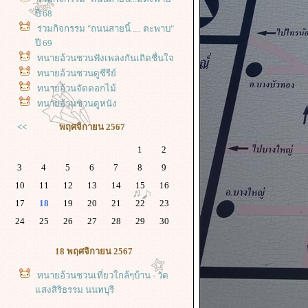
ปี 68
ร่วมกิจกรรม "ถนนสายนี้ .... ตะพาบ"
ปี 69
ทนายอ้วนชวนฟังเพลงกันเถิดชื่นใจ
ทนายอ้วนชวนดูซีรีย์
ทนายอ้วนจัดดอกไม้
ทนายอ้วนชวนดูหนัง
<<
พฤศจิกายน 2567
1
2
3
4
5
6
7
8
9
10
11
12
13
14
15
16
17
18
19
20
21
22
23
24
25
26
27
28
29
30
18 พฤศจิกายน 2567
ทนายอ้วนชวนเที่ยวใกล้ๆบ้าน - วัด
สงสิริธรรม นนทบุรี