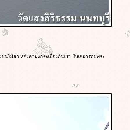
องบนไม้สัก หลังคามุงกระเบื้องดินเผา ใบเสมารอบพระ