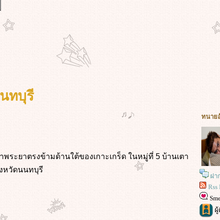
นทบุรี
ทนายอ
้ำเจ้าพระยาตรงข้ามด้านใต้ของเกาะเกร็ด ในหมู่ที่ 5 บ้านเตา
งหวัดนนทบุรี
ฝา
Rss 
Sm
ผู