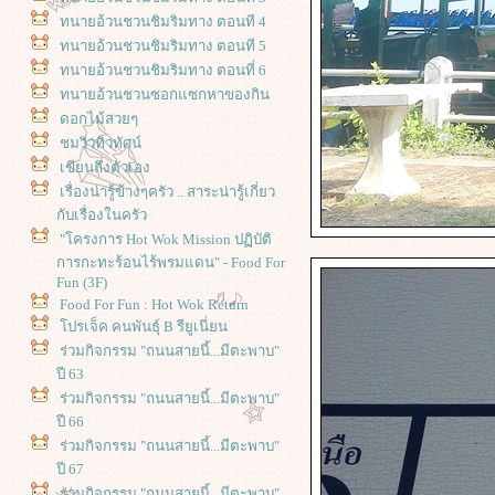
ทนายอ้วนชวนชิมริมทาง ตอนที 4
ทนายอ้วนชวนชิมริมทาง ตอนที 5
ทนายอ้วนชวนชิมริมทาง ตอนที่ 6
ทนายอ้วนชวนซอกแซกหาของกิน
ดอกไม้สวยๆ
ชมวิวทิวทัศน์
เขียนถึงตัวเอง
เรื่องน่ารู้ข้างๆครัว .. สาระน่ารู้เกี่ยว
กับเรื่องในครัว
"โครงการ Hot Wok Mission ปฏิบัติ
การกะทะร้อนไร้พรมแดน" - Food For
Fun (3F)
Food For Fun : Hot Wok Return
ปรเจ็ค คนพันธุ์ B รียูเนี่ยน
ร่วมกิจกรรม "ถนนสายนี้...มีตะพาบ"
ปี 63
ร่วมกิจกรรม "ถนนสายนี้...มีตะพาบ"
ปี 66
ร่วมกิจกรรม "ถนนสายนี้...มีตะพาบ"
ปี 67
ร่วมกิจกรรม "ถนนสายนี้...มีตะพาบ"