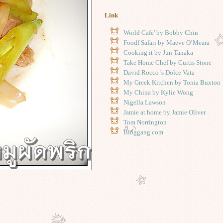
Link
World Cafe' by Bobby Chin
Foodf Safari by Maeve O’Meara
Cooking it by Jun Tanaka
Take Home Chef by Curtis Stone
David Rocco 's Dolce Vata
My Greek Kitchen by Tonia Buxton
My China by Kylie Wong
Nigella Lawson
Jamie at home by Jamie Oliver
Tom Norrington
Bloggang.com