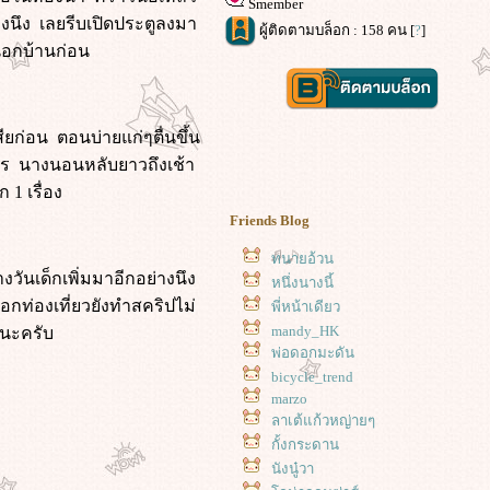
Smember
อึกองนึง เลยรีบเปิดประตูลงมา
ผู้ติดตามบล็อก : 158 คน [
?
]
่นอกบ้านก่อน
ียก่อน ตอนบ่ายแก่ๆตื่นขึ้น
อะไร นางนอนหลับยาวถึงเช้า
 1 เรื่อง
Friends Blog
ทนายอ้วน
งวันเด็กเพิ่มมาอีกอย่างนึง
หนึ่งนางนี้
อกท่องเที่ยวยังทำสคริปไม่
พี่หน้าเดียว
mandy_HK
นนะครับ
พ่อดอกมะดัน
bicycle_trend
marzo
ลาเต้แก้วหญ่ายๆ
กั้งกระดาน
นังนู๋วา