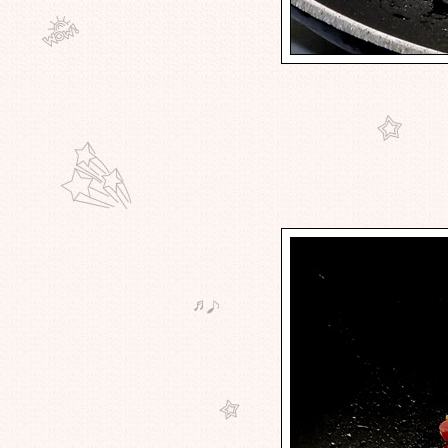
ครัวทนายอ้วน - อาหารจานโปรดอีก
จาน - ข้าวมันไก่
ครัวทนายอ้วน - ชีวิตยุ่งเหยิง .. เอา
อาหารมาโพสแก้ขัดก่อน - หมูผัดพริก
กงโหรพา
ครัวทนายอ้วน - เมนูสุขภาพดี - วุ้น
เส้นผัดแหนมใส่ดอกขจรไร้น้ำมัน
ครัวทนายอ้วน - โพสแบบรายปักษ์
มากๆ .. ธุระเยอะไปหมด - ข้าวต้มกุ้ง
ส่ขิง
ครัวทนายอ้วน - ฉลองเด็กปิดเทอม
วันแรก - ต้มจืดมะระกระดูกหมูเห็ด
หอม
ครัวทนายอ้วน - อาหารเส้นสุดโปรด
... ฟิลล .... ของฉัน - สปาเกตตี้กุ้งผัดน้ำ
พริกเผา
ครัวทนายอ้วน - รำลึกความหลังครั้ง
ังเด็ก - หมูอบป้าสม
ครัวทนายอ้วน - เมื่อวานหนีไปเที่ยว
มาอีกหนึ่งวันคราบ - แกงส้มไหลบัวกุ้ง
สด