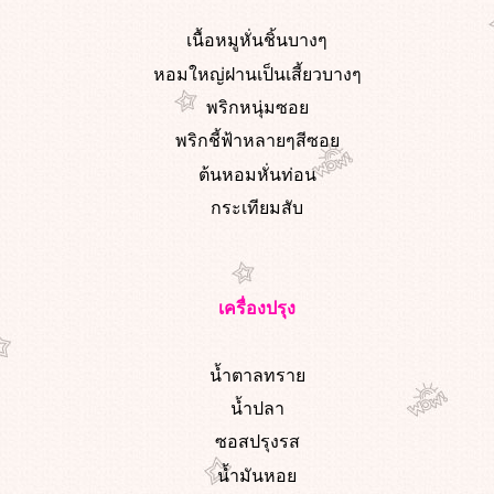
เนื้อหมูหั่นชิ้นบางๆ
หอมใหญ่ฝานเป็นเสี้ยวบางๆ
พริกหนุ่มซอ
พริกชี้ฟ้าหลายๆสีซอ
ต้นหอมหั่นท่อน
กระเทียมสับ
เครื่องปรุง
น้ำตาลทรา
น้ำปลา
ซอสปรุงรส
น้ำมันหอ