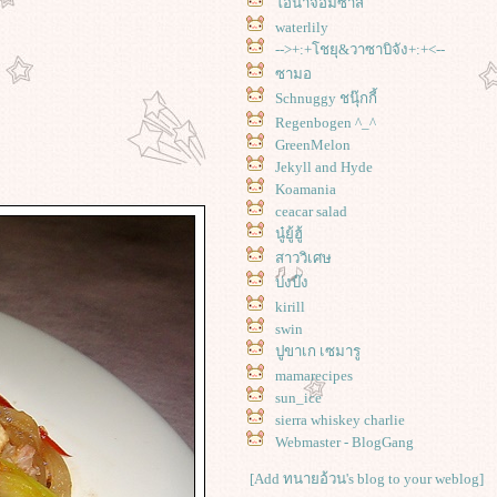
อน่าจอมซ่าส์
waterlily
-->+:+โชยุ&วาซาบิจัง+:+<--
ซามอ
Schnuggy ชนุ๊กกี้
Regenbogen ^_^
GreenMelon
Jekyll and Hyde
Koamania
ceacar salad
นู๋ยู้ฮู้
สาววิเศษ
บ่งบ๊ง
kirill
swin
ปูขาเก เซมารู
mamarecipes
sun_ice
sierra whiskey charlie
Webmaster - BlogGang
[Add ทนายอ้วน's blog to your weblog]