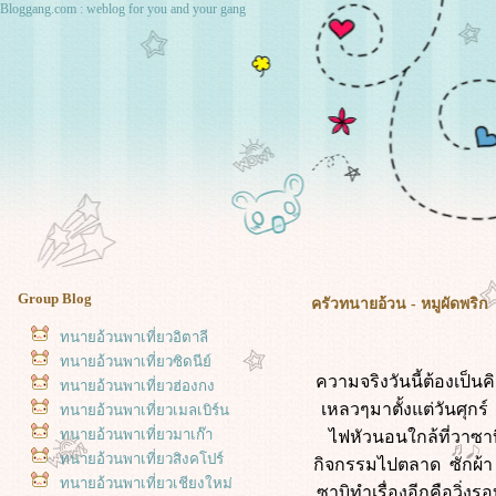
Bloggang.com : weblog for you and your gang
Group Blog
ครัวทนายอ้วน - หมูผัดพริก
ทนายอ้วนพาเที่ยวอิตาลี
ทนายอ้วนพาเที่ยวซิดนีย์
ความจริงวันนี้ต้องเป็
ทนายอ้วนพาเที่ยวฮ่องกง
เหลวๆมาตั้งแต่วันศุกร์
ทนายอ้วนพาเที่ยวเมลเบิร์น
ทนายอ้วนพาเที่ยวมาเก๊า
ไฟหัวนอนใกล้ที่วาซาบิ
ทนายอ้วนพาเที่ยวสิงคโปร์
กิจกรรมไปตลาด ซักผ้า 
ทนายอ้วนพาเที่ยวเชียงใหม่
ซาบิทำเรื่องอีกคือวิ่