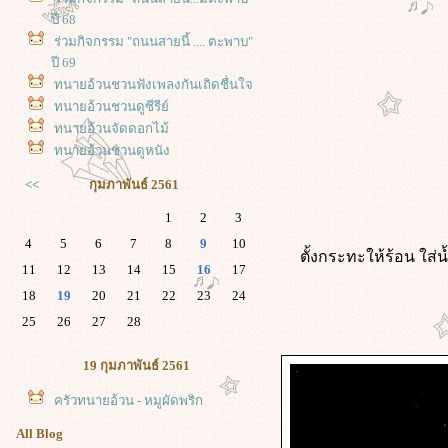
ปี 68
ร่วมกิจกรรม "ถนนสายนี้ .... ตะพาบ"
ปี 69
ทนายอ้วนชวนฟังเพลงกันเถิดชื่นใจ
ทนายอ้วนชวนดูซีรีย์
ทนายอ้วนจัดดอกไม้
ทนายอ้วนชวนดูหนัง
<<
กุมภาพันธ์ 2561
1
2
3
4
5
6
7
8
9
10
ตั้งกระทะให้ร้อน ใส่น
11
12
13
14
15
16
17
18
19
20
21
22
23
24
25
26
27
28
19 กุมภาพันธ์ 2561
ครัวทนายอ้วน - หมูผัดพริก
All Blog