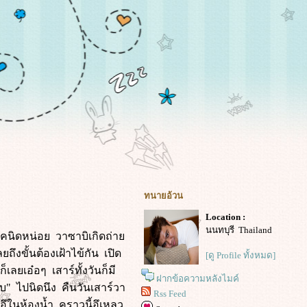
ทนายอ้วน
Location :
นนทบุรี Thailand
นิคนิดหน่อย วาซาบิเกิดถ่า
ึงขั้นต้องเฝ้าไข้กัน เปิด
[ดู Profile ทั้งหมด]
เลยเอ๋อๆ เสาร์ทั้งวันก็มี
ฝากข้อความหลังไมค์
" ไปนิดนึง คืนวันเสาร์วา
Rss Feed
อึในห้องน้ำ คราวนี้อึเหลว