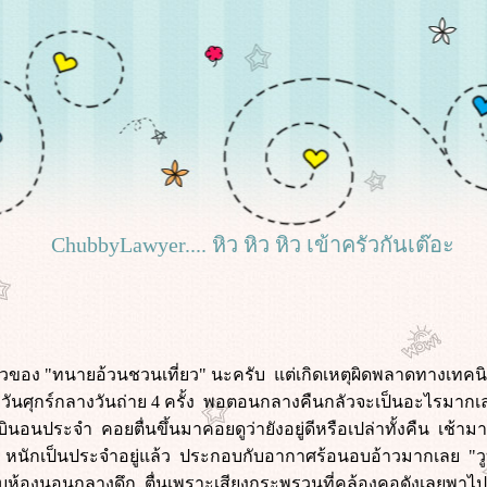
ChubbyLawyer.... หิว หิว หิว เข้าครัวกันเต๊อะ
นคิวของ "ทนายอ้วนชวนเที่ยว" นะครับ แต่เกิดเหตุผิดพลาดทางเทค
 วันศุกร์กลางวันถ่าย 4 ครั้ง พอตอนกลางคืนกลัวจะเป็นอะไรมากเลยถ
นอนประจำ คอยตื่นขึ้นมาคอยดูว่ายังอยู่ดีหรือเปล่าทั้งคืน เช้ามาก็
หนักเป็นประจำอยู่แล้ว ประกอบกับอากาศร้อนอบอ้าวมากเลย "วูบ
งรอบห้องนอนกลางดึก ตื่นเพราะเสียงกระพรวนที่คล้องคอดังเลยพาไป