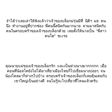
จำได้ว่าเลยเล่าให้ฟังแล้วว่าเจ้าของบล็อกม่รุ่นมีที่ นิติฯ มธ คน
นึง ทำงานอยู่ที่ปากช่อง พี่คนนี้สนิทกันมากมาย ลามมาสนิทกับ
คนในครอบครัวของเจ้าของบล็อกด้วย เลยตั้งให้นางเป็น “พี่สาว
คนโต” ซะเร
คุณนายแม่ของเจ้าของบล็อกรัก และเป็นห่วงนางมากกกกก เมื่อ
ตอนที่น้อลโคยังไม่ได้มาเที่ยวเมืองไทยก็ไปเยี่ยมนางบ่อยๆ จน
น้องโคลมาก็ห่างๆไปบ้าง ครอบครัวเจ้าของบล็อกก็เลยคุ้นเคยกับ
เขาใหญ่เป็นอย่างดี จนไม่รู้จะไปเที่ยวที่ไหนแล้วครับ