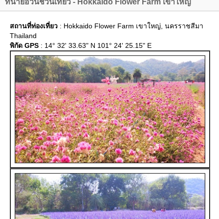
ทนายอ้วนชวนเที่ยว - Hokkaido Flower Farm เขาใหญ่
สถานที่ท่องเที่ยว
: Hokkaido Flower Farm เขาใหญ่, นครราชสีมา
Thailand
พิกัด GPS
: 14° 32' 33.63" N 101° 24' 25.15" E