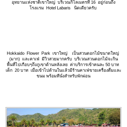
อุทยานแห่งชาติเขาใหญ่ บริเวณกิโลเมตรที่ 16 อยู่ก่อนถึง
รงแรม Hotel Labaris นิดเดียวครับ
Hokkaido Flower Park เขาใหญ่
เป็นสวนดอกไม้ขนาดใหญ่
(มาก) และคาเฟ่ มีวิวสวยมากครับ บริเวณสวนดอกไม้จะกิน
พื้นที่ไปเกือบๆถึงภูเขาด้านหลังเลย ค่าบริการเข้าคนละ 50 บาท
เด็ก 20 บาท เมื่อเข้าไปด้านในแล้วมีร้านคาเฟ่ขายเครื่องดื่มและ
ขนม พร้อมทีนั่งสำหรับพักผ่อน