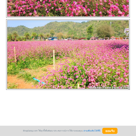
BlogGang.com ใช้คุกกี้เพื่อพัฒนาประสบการณ์การใช้งานของคุณ
อ่านเพิ่มเติมได้ที่นี่