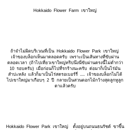
Hokkaido Flower Farm เขาใหญ่
ถ้าจำไม่ผิดบริเวณที่เป็น
Hokkaido Flower Park เขาใหญ่
เจ้าของบล็อกเห็นมาตลอดครับ เพราะเป็นเส้นทางที่ขับผ่าน
ตลอดเวลา (ถ้าไปเที่ยวเขาใหญ่ทริปนึงนี่ขับผ่านตรงนี้ไม่ต่ำกว่า
10 รอบครับ) เมื่อก่อนก็ไปที่รกร้างนะครับ ต่อมาก็เป็นไร่มัน
สำปะหลัง แล้วก็มาเป็นไร่สตรอเบอร์รี่ .... เจ้าของบล็อกไม่ได้
ไปเขาใหญ่มาเกือบๆ 2 ปี กลายเป็นสวนดอกไม้กว้างสุดลูกหูลูก
ตาแล้วครับ
Hokkaido Flower Park เขาใหญ่
ตั้งอยู่บนถนนธนรัชต์ ขาขึ้น