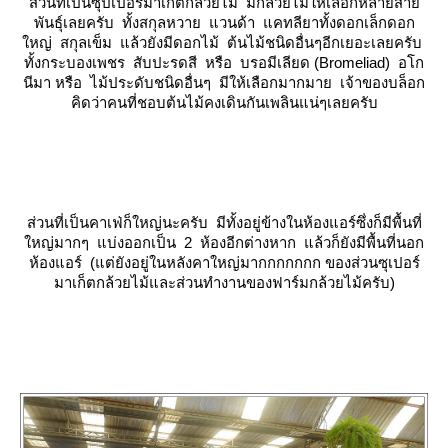
ส่วนที่เป็นซุปเปอร์มาเก็ตกล้วยไม้ มีกล้วยไม้ให้เลือกหลายสา
พันธุ์เลยครับ ทั้งสกุลหวาย แวนด้า แคทลียาทั้งดอกเล็กดอก
หญ่ สกุลเข็ม แล้วยังมีดอกไม้ ต้นไม้ชนิดอื่นๆอีกเยอะเลยครับ
ทั้งกระบองเพชร สับปะรดสี หรือ บรอมีเลียด (Bromeliad) อโก
นีมา หรือ ไม้ประดับชนิดอื่นๆ มีให้เลือกมากมาย เจ้าของบล็อก
คิดว่าคนที่ชอบต้นไม้คงเดินกันเพลินแน่ๆเลยครับ
ส่วนที่เป็นคาเฟ่ก็ใหญ่นะครับ มีทั้งอยู่ข้างในห้องแอร์ซึ่งก็มีพื้นที่
หญ่มากๆ แบ่งออกเป็น 2 ห้องอีกต่างหาก แล้วก็ยังมีพื้นที่นอก
ห้องแอร์ (แต่ยังอยู่ในหลังคาใหญ่มากกกกกกก ของส่วนซุเปอร์
มาเก็ตกล้วยไม้และส่วนทำงานของฟาร์มกล้วยไม้ครับ)