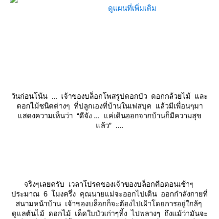
ดูแผนที่เพิ่มเติม
วันก่อนโน้น ... เจ้าของบล็อกโพสรูปดอกบัว ดอกกล้วยไม้ และ
ดอกไม้ชนิดต่างๆ ที่ปลูกเองที่บ้านในเฟสบุค แล้วมีเพื่อนๆมา
สดงความเห็นว่า “ดีจัง ... แค่เดินออกจากบ้านก็มีความสุข
ล้ว” ....
จริงๆเลยครับ เวลาโปรดของเจ้าของบล็อกคือตอนเช้าๆ
ประมาณ 6 โมงครึ่ง คุณนายแม่จะออกไปเดิน ออกกำลังกายที่
สนามหน้าบ้าน เจ้าของบล็อกก็จะต้องไปเฝ้าโดยการอยู่ใกล้ๆ
ดูแลต้นไม้ ดอกไม้ เด็ดใบบัวเก่าๆทิ้ง ไปพลางๆ ถึงแม้ว่ามันจะ