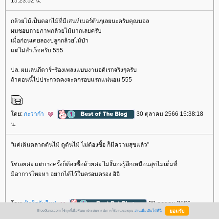
15:23:52 น.
กล้วยไม้เป็นดอกไม้ที่มีเสน่ห์เบอร์ต้นๆเลยนะครับคุณบอล
ผมชอบถ่ายภาพกล้วยไม้มากเลยครับ
เมื่อก่อนเคยลองปลูกกล้วยไม้ป่า
ต่ไม่สำเร็จครับ 555
ปล. ผมเล่นกีตาร์+ร้องเพลงแบบงานอดิเรกจริงๆครับ
ถ้าตอนนี้ไปประกวดคงจะตกรอบแรกแน่นอน 555
ดย:
กะว่าก๋า
30 ตุลาคม 2566 15:38:18
น.
"แค่เดินตลาดต้นไม้ ดูต้นไม้ ไม่ต้องซื้อ ก็มีความสุขแล้ว"
ช่เลยค่ะ แต่บางครั้งก็ต้องซื้อด้วยค่ะ ไม่งั้นจะรู้สึกเหมือนสุขไม่เต็มที่
มีอาการโหยหา อยากได้ไว้ในครอบครอง อิอิ
ดย:
ฟ้าใสวันใหม่
30 ตุลาคม 2566
BlogGang.com ใช้คุกกี้เพื่อพัฒนาประสบการณ์การใช้งานของคุณ
อ่านเพิ่มเติมได้ที่นี่
15:52:17 น.