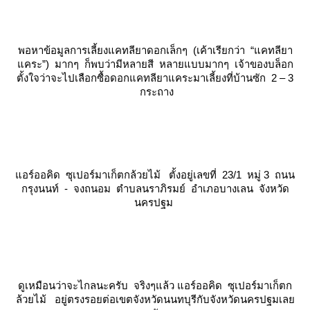
พอหาข้อมูลการเลี้ยงแคทลียาดอกเล็กๆ (เค้าเรียกว่า “แคทลียา
คระ”) มากๆ ก็พบว่ามีหลายสี หลายแบบมากๆ เจ้าของบล็อก
ตั้งใจว่าจะไปเลือกซื้อดอกแคทลียาแคระมาเลี้ยงที่บ้านซัก 2 – 3
กระถาง
อร์ออคิด ซุเปอร์มาเก็ตกล้วยไม้
ตั้งอยู่เลขที่ 23/1 หมู่ 3 ถนน
กรุงนนท์ - จงถนอม ตำบลนราภิรมย์ อำเภอบางเลน จังหวัด
นครปฐม
ดูเหมือนว่าจะไกลนะครับ จริงๆแล้ว
อร์ออคิด ซุเปอร์มาเก็ตก
ล้วยไม้
อยู่ตรงรอยต่อเขตจังหวัดนนทบุรีกับจังหวัดนครปฐมเล