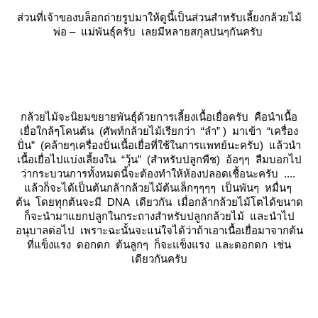
ส่วนที่เจ้าของบล็อกถ่ายรูปมาให้ดูนี้เป็นส่วนสำหรับเลี้ยงกล้วยไม้
พ่อ – แม่พันธุ์ครับ เลยมีหลายสกุลปนๆกันครับ
กล้วยไม้จะนิยมขยายพันธุ์ด้วยการเลี้ยงเนื้อเยื่อครับ คือนำเนื้อ
เยื่อใกล้ๆโคนต้น (ศัพท์กล้วยไม้เรียกว่า “ลำ” ) มาเข้า “เครื่อง
ปั่น” (คล้ายๆเครื่องปั่นเนื้อเยื่อที่ใช้ในการแพทย์นะครับ) แล้วนำ
เนื้อเยื่อไปแบ่งเลี้ยงใน “วุ้น” (สำหรับปลูกพืช) อ้อๆๆ ลืมบอกไป
ว่ากระบวนการทั้งหมดนี้จะต้องทำให้ห้องปลอดเชื้อนะครับ ....
ล้วก็จะได้เป็นต้นกล้ากล้วยไม้ต้นเล็กๆๆๆๆ เป็นพันๆ หมื่นๆ
ต้น โดยทุกต้นจะมี DNA เดียวกัน เมื่อกล้ากล้วยไม้โตได้ขนาด
ก็จะนำมาแยกปลูกในกระถางสำหรับปลูกกล้วยไม้ และนำไป
อนุบาลต่อไป เพราะฉะนั้นจะแน่ใจได้ว่าถ้าเอาเนื้อเยื่อมาจากต้น
ที่แข็งแรง ดอกดก ต้นลูกๆ ก็จะแข็งแรง และดอกดก เช่น
เดียวกันครับ