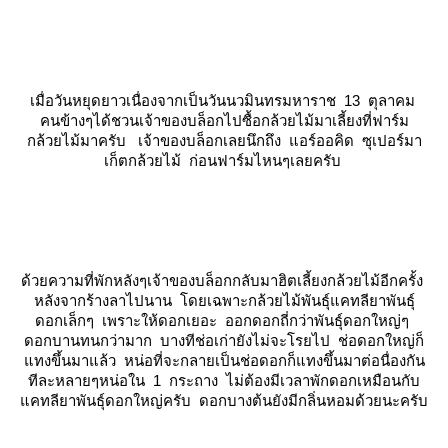
เมื่อวันหยุดยาวเนื่องจากเป็นวันนวมินทรมหาราช 13 ตุลาคม
คนข้างๆได้ชวนเจ้าของบล็อกไปซื้อกล้วยไม้มาเลี้ยงที่ฟาร์ม
กล้วยไม้มาครับ เจ้าของบล็อกเลยนึกถึง
อร์ออคิด ซุเปอร์มา
เก็ตกล้วยไม้
ก่อนฟาร์มไหนๆเลยครับ
ด้วยความที่พักหลังๆเจ้าของบล็อกกลับมาฮิตเลี้ยงกล้วยไม้อีกครั้ง
หลังจากร้างลาไปนาน โดยเฉพาะกล้วยไม้พันธุ์แคทลียาพันธุ์
ดอกเล็กๆ เพราะให้ดอกเยอะ ออกดอกถี่กว่าพันธุ์ดอกใหญ่ๆ
ดอกบานทนกว่ามาก บางทีช่อเก่ายังไม่จะโรยไป ช่อดอกใหญ่ก็
ทงขึ้นมาแล้ว หน่อที่จะกลายเป็นช่อดอกก็แทงขึ้นมาต่อนื่องกัน
ทีละหลายๆหน่อใน 1 กระถาง ไม่ต้องมีเวลาพักดอกเหมือนกับ
คทลียาพันธุ์ดอกใหญ่ครับ ดอกบางต้นยังมีกลิ่นหอมด้วยนะครับ