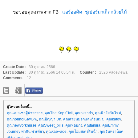
ขอขอบคุณภาพจาก FB
อร์ออคิด ซุเปอร์มาเก็ตกล้วยไม้
Create Date :
30 ตุลาคม 2566
Last Update :
30 ตุลาคม 2566 14:05:54 น.
Counter :
2526 Pageviews.
Comments :
12
ผู้โหวตบล็อกนี้...
คุณแมวเซาผู้น่าสงสาร
,
คุณThe Kop Civil
,
คุณกะว่าก๋า
,
คุณฟ้าใสวันใหม่
,
คุณnonnoiGiwGiw
,
คุณปัญญา Dh
,
คุณสายหมอกและก้อนเมฆ
,
คุณkatoy
,
คุณnewyorknurse
,
คุณSweet_pills
,
คุณหอมกร
,
คุณtanjira
,
คุณEmmy
Journey พากิน พาเที่ยว
,
คุณkae+aoe
,
คุณโฮมสเตย์ริมน้ำ
,
คุณจันทราน็อค
เทิร์น
,
คุณhaiku