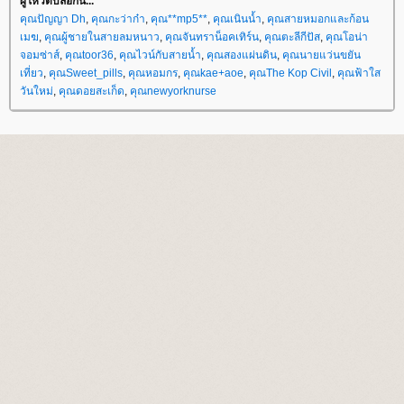
ผู้โหวตบล็อกนี้...
คุณปัญญา Dh
,
คุณกะว่าก๋า
,
คุณ**mp5**
,
คุณเนินน้ำ
,
คุณสายหมอกและก้อน
เมฆ
,
คุณผู้ชายในสายลมหนาว
,
คุณจันทราน็อคเทิร์น
,
คุณตะลีกีปัส
,
คุณโอน่า
จอมซ่าส์
,
คุณtoor36
,
คุณไวน์กับสายน้ำ
,
คุณสองแผ่นดิน
,
คุณนายแว่นขยัน
เที่ยว
,
คุณSweet_pills
,
คุณหอมกร
,
คุณkae+aoe
,
คุณThe Kop Civil
,
คุณฟ้าใส
วันใหม่
,
คุณดอยสะเก็ด
,
คุณnewyorknurse