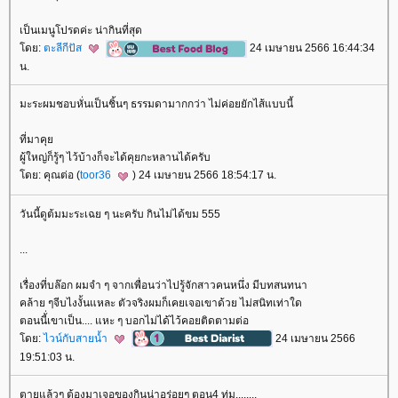
เป็นเมนูโปรดค่ะ น่ากินที่สุด
ดย:
ตะลีกีปัส
24 เมษายน 2566 16:44:34
น.
มะระผมชอบหั่นเป็นชิ้นๆ ธรรมดามากกว่า ไม่ค่อยยักไส้แบบนี้
ที่มาคุ
ผู้ใหญ่ก็รู้ๆ ไว้บ้างก็จะได้คุยกะหลานได้ครับ
ดย: คุณต่อ (
toor36
) 24 เมษายน 2566 18:54:17 น.
วันนี้ดูต้มมะระเฉย ๆ นะครับ กินไม่ได้ขม 555
...
เรื่องที่บล๊อก ผมจำ ๆ จากเพื่อนว่าไปรู้จักสาวคนหนึ่ง มีบทสนทนา
คล้าย ๆจีบไงงั้นแหละ ตัวจริงผมก็เคยเจอเขาด้วย ไม่สนิทเท่าใด
ตอนนี้่เขาเป็น.... แหะ ๆ บอกไม่ได้ไว้คอยติดตามต่อ
ดย:
ไวน์กับสายน้ำ
24 เมษายน 2566
19:51:03 น.
ตายแล้วๆ ต้องมาเจอของกินน่าอร่อยๆ ตอน4 ทุ่ม........