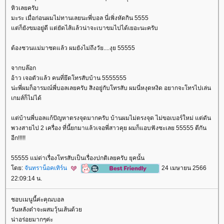
หิวเลยครับ
มะระ เมื่อก่อนผมไม่ทานเลยนะพี่บอล นี่เพิ่งหัดกิน 5555
ต่ก็ยังขมอยู่ดี แต่ยัดไส้แล้วน่าจะเบาขมไปได้เยอะนะครับ
ต้องชวนแม่มาซดแล้ว ผมยังไม่ถึงวัย....งุย 55555
จากบล๊อก
อ้าว เจอตัวแล้ว คนที่ยึดโทรสับบ้าน 5555555
น่ะพี่ผมก็อารมณ์พี่บอลเลยครับ สิงอยู่กับโทรสับ ผมนี่หงุดหงิด อยากจะโทรไปเล่น
เกมส์ก็ไม่ได้
ต่บ้านพี่บอลแก้ปัญหาตรงจุดมากครับ บ้านผมไม่ตรงจุด ไม่ขอเบอร์ใหม่ แต่ดัน
พวงสายไป 2 เครื่อง ที่นี้ยกมาแล้วเจอพี่สาวคุย ผมก็แอบฟังซะเลย 55555 ตีกัน
อีก!!!!!
55555 แม่ด่าเรื่องโทรสับเป็นเรื่องปกติเลยครับ ยุคนั้น
ดย:
จันทราน็อคเทิร์น
24 เมษายน 2566
22:09:14 น.
ชอบเมนูนี้ค่ะคุณบอล
วันหลังต๋าจะผสมวุ้นเส้นด้ว
น่าอร่อยมากๆค่ะ