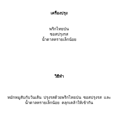
เครื่องปรุง
พริกไทยป่น
ซอสปรุงรส
น้ำตาลทรายเล็กน้อ
วิธีทำ
หมักหมูสับกับว้นเส้น ปรุงรสด้วยพริกไทยป่น ซอสปรุงรส และ
น้ำตาลทรายเล็กน้อย คลุกเคล้าให้เข้ากัน