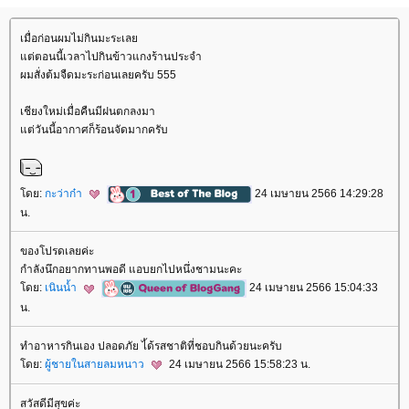
เมื่อก่อนผมไม่กินมะระเล
ต่ตอนนี้เวลาไปกินข้าวแกงร้านประจำ
ผมสั่งต้มจืดมะระก่อนเลยครับ 555
เชียงใหม่เมื่อคืนมีฝนตกลงมา
ต่วันนี้อากาศก็ร้อนจัดมากครับ
ดย:
กะว่าก๋า
24 เมษายน 2566 14:29:28
น.
ของโปรดเลยค่ะ
กำลังนึกอยากทานพอดี แอบยกไปหนึ่งชามนะคะ
ดย:
เนินน้ำ
24 เมษายน 2566 15:04:33
น.
ทำอาหารกินเอง ปลอดภัย ไ้ด้รสชาติที่ชอบกินด้วยนะครับ
ดย:
ผู้ชายในสายลมหนาว
24 เมษายน 2566 15:58:23 น.
สวัสดีมีสุขค่ะ