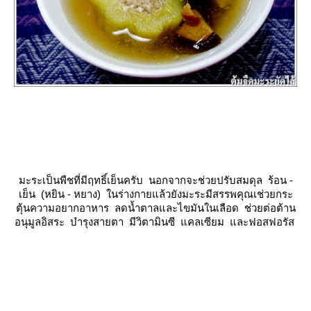
มะระเป็นพืชที่มีฤทธิ์เย็นครับ นอกจากจะช่วยปรับสมดุล ร้อน -
เย็น (หยิน - หยาง) ในร่างกายแล้วยังมะระมีสรรพคุณเช่วยกระ
ตุ้นความอยากอาหาร ลดน้ำตาลและไขมันในเลือด ช่วยต่อต้าน
อนุมูลอิสระ บำรุงสายตา มีวิตามินซี แคลเซียม และฟอสฟอรัส