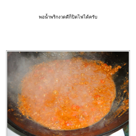
พอน้ำพริกงวดดีก็ปิดไฟได้ครับ