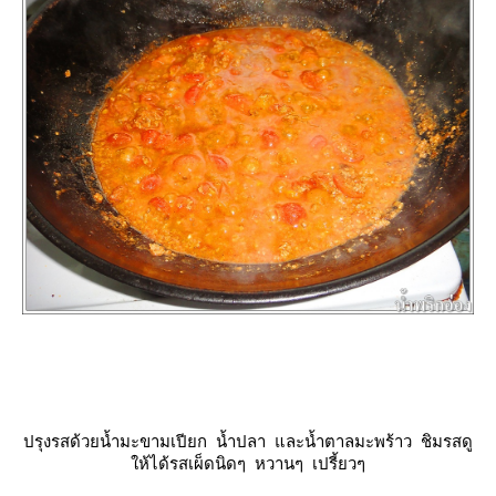
ปรุงรสด้วยน้ำมะขามเปียก น้ำปลา และน้ำตาลมะพร้าว ชิมรสดู
ห้ได้รสเผ็ดนิดๆ หวานๆ เปรี้ยวๆ