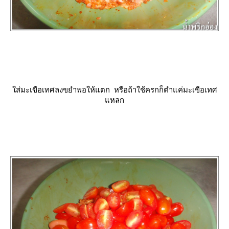
ส่มะเขือเทศลงขยำพอให้แตก หรือถ้าใช้ครกก็ตำแค่มะเขือเทศ
หลก