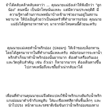
จำได้คลับคล้าคลับคลาว่า ... คุณนายแม่ยังเล่าให้ฟังอีกว่า “ลูก
น้อง” คนหนึ่ง เป็นนักโทษนั่นแหละ แต่มีความประพฤติดี มี
ความรู้ทางด้านการแพทย์มาบ้างเข้ามาช่วยงานอยู่ในสถาน
พยาบาล ให้บังเอิญด้วยว่าเป็นพ่อครัวที่ทำอาหารอร่อย คุณนา
ม่ยังได้สูตรอาหารต่างๆ มาจากนักโทษคนนี้ด้วยนะครับ
คุณนายแม่เคยทำน้ำพริกอ่อง (ปลอมๆ) ให้เจ้าของบล็อกทาน
ดยได้สูตรมาจากในที่ทำงานนี่แหละครับ สมัยก่อนการจะหาน้ำ
พริกสำเร็จมาทำน้ำพริกอ่องนั้นยากมาก ต้องตำเครื่องกันเอง
ละวัตถุดิบสำคัญ เช่น ถั่วเน่า ก็หายากมากๆ ต้องเดินทางขึ้น
ไปภาคเหนือถึงจะซงื้อถั่วเน่ากลับมาได้
เพื่อนที่ทำงานคุณนายแม่จึงดัดแปลงใช้น้ำพริกแกงส้มกับน้ำพริก
กงอ่อมมาตำเข้ากับหมูสับ ใส่มะเขือเทศสีดาหั่นชิ้นเล็กๆ และ
นำไปปรุง หน้าตาและรสชาติเข้มข้นกว่าน้ำพริกอ่องของทาง