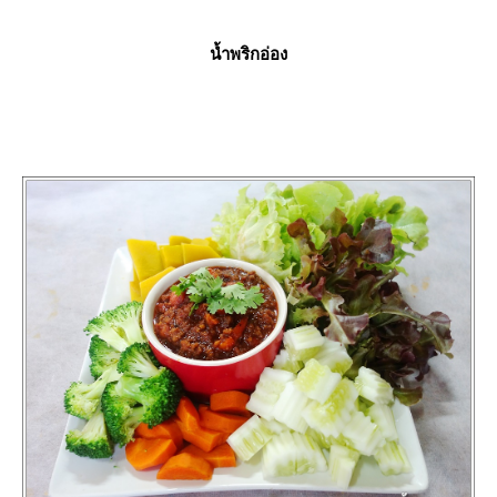
น้ำพริกอ่อง