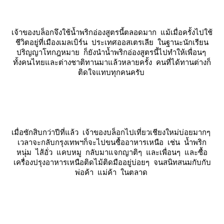
เจ้าของบล็อกจึงใช้น้ำพริกอ่องสูตรนี้ตลอดมาก แม้เมื่อครั้งไปใช้
ชีวิตอยู่ที่เมืองเมลเบิร์น ประเทศออสเตรเลีย ในฐานะนักเรียน
ปริญญาโทกฎหมาย ก็ยังนำน้ำพริกอ่องสูตรนี้ไปทำให้เพื่อนๆ
ทั้งคนไทยและต่างชาติทานมาแล้วหลายครั้ง คนที่ได้ทานต่างก็
ติดใจแทบทุกคนครับ
เมื่อซักสิบกว่าปีที่แล้ว เจ้าของบล็อกไปเที่ยวเชียงใหม่บ่อยมากๆ
เวลาจะกลับกรุงเทพฯก็จะไปขนซื้ออาหารเหนือ เช่น น้ำพริก
หนุ่ม ไส้อั่ว แคบหมู กลับมาแจกญาติๆ และเพื่อนๆ และซื้อ
เครื่องปรุงอาหารเหนือติดไม้ติดมืออยู่บ่อยๆ จนสนิทสนมกับกับ
พ่อค้า แม่ค้า ในตลาด