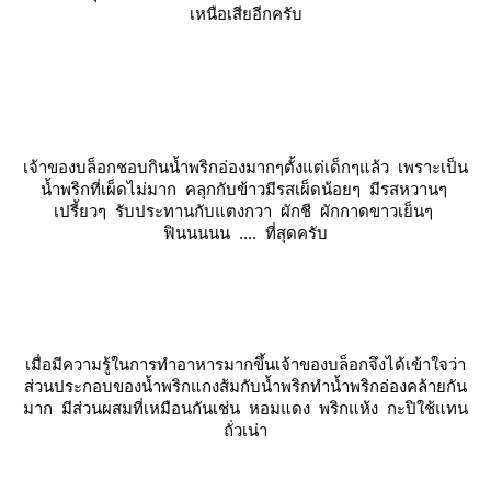
เหนือเสียอีกครับ
เจ้าของบล็อกชอบกินน้ำพริกอ่องมากๆตั้งแต่เด็กๆแล้ว เพราะเป็น
น้ำพริกที่เผ็ดไม่มาก คลุกกับข้าวมีรสเผ็ดน้อยๆ มีรสหวานๆ
เปรี้ยวๆ รับประทานกับแตงกวา ผักชี ผักกาดขาวเย็นๆ
ฟินนนนน .... ที่สุดครับ
เมื่อมีความรู้ในการทำอาหารมากขึ้นเจ้าของบล็อกจึงได้เข้าใจว่า
ส่วนประกอบของน้ำพริกแกงส้มกับน้ำพริกทำน้ำพริกอ่องคล้ายกัน
มาก มีส่วนผสมที่เหมือนกันเช่น หอมแดง พริกแห้ง กะปิใช้แทน
ถั่วเน่า