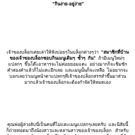
"กินง่าย-อยู่ง่าย"
เจ้าของบล็อกเคยเล่าให้ฟังบ่อยๆในบล็อกต่างๆว่า
“สมาชิกที่บ้าน
ของเจ้าของบล็อกชอบกินเมนูเดิมๆ ซ้ำๆ กัน”
ถ้ามีเมนูใหม่ๆ
ปลกๆ ขึ้นโต๊ะอาหารจะไม่ค่อยยอมแตะ อย่างมากก็จะชิมซัก
คำสองคำแล้วก็ไม่แตะอีกเลย และเมนูนั้นก็จะเหลือ ไม่อยากจะ
บอกเลยว่าเมนูหน้าตาแปลกๆที่เจ้าของบล็อกสรรทำขึ้นมาส่วน
มากแล้วเจ้าของบล็อกจะต้องกำจัดให้หมดเอง
คุณพ่อผู้ล่วงลับนี่เป็นคนที่ไม่แตะเมนูแปลกๆเลยครับ และนิสัยนี้
ก็ถ่ายทอดมาถึงน้องสาวและหลานสาวของเจ้าของบล็อก สำหรับ