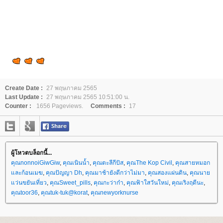
Create Date :
27 พฤษภาคม 2565
Last Update :
27 พฤษภาคม 2565 10:51:00 น.
Counter :
1656 Pageviews.
Comments :
17
ผู้โหวตบล็อกนี้...
คุณnonnoiGiwGiw
,
คุณเนินน้ำ
,
คุณตะลีกีปัส
,
คุณThe Kop Civil
,
คุณสายหมอก
ละก้อนเมฆ
,
คุณปัญญา Dh
,
คุณมาช้ายังดีกว่าไม่มา
,
คุณสองแผ่นดิน
,
คุณนา
ว่นขยันเที่ยว
,
คุณSweet_pills
,
คุณกะว่าก๋า
,
คุณฟ้าใสวันใหม่
,
คุณเริงฤดีนะ
,
คุณtoor36
,
คุณtuk-tuk@korat
,
คุณnewyorknurse