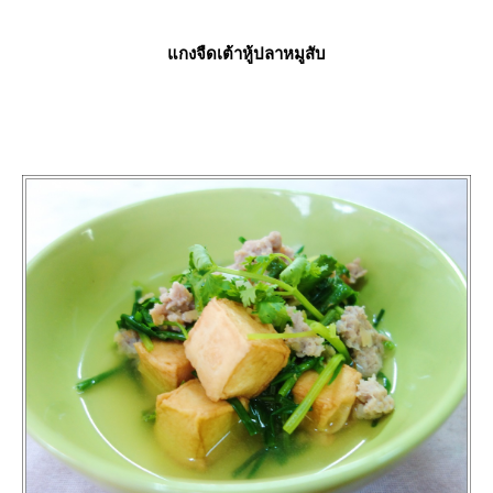
กงจืดเต้าหู้ปลาหมูสับ