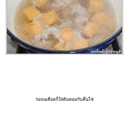
รอจนเดือดก็ใส่ต้นหอมกับคึ่นไช่