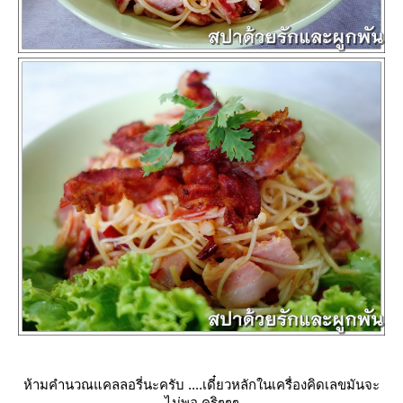
ห้ามคำนวณแคลลอรี่นะครับ ....เดี๋ยวหลักในเครื่องคิดเลขมันจะ
ไม่พอ คริๆๆๆ