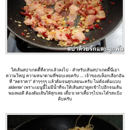
ส่เส้นสปาเกตตี้ที่ลวกแล้วลงไป - สำหรับเส้นสปาเกตตี้นี่เอา
ความใหญ่ ความหนาตามที่ชอบเลยครับ ... เจ้าของบล็อกเลือกอัน
ที่ “ลดราคา” ฮ่าๆๆๆๆ แล้วต้มจนสุกเลยนะครับ ไม่ต้องต้มแบบ
aldente’
เพราะเมนูนี้ไม่มีน้ำที่จะให้เส้นสปาดูดเข้าไปอีกจนเส้น
พองพอดี ต้องต้มเส้นให้สุกเลย เดี๋ยวเวลาเคี้ยวๆไปจะได้รสแป้ง
ดิบครับ