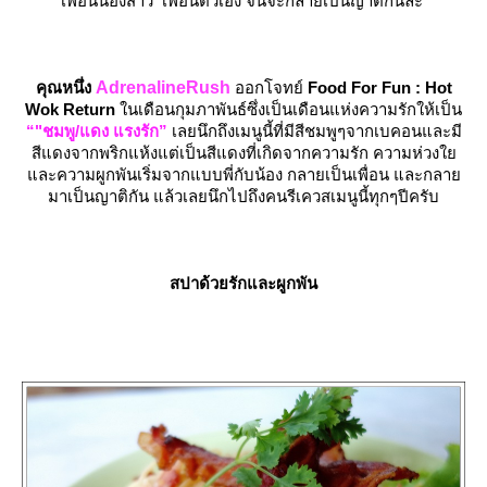
เพื่อนน้องสาว เพื่อนตัวเอง จนจะกลายเป็นญาติกันละ
คุณหนึ่ง
AdrenalineRush
ออกโจทย์
Food For Fun : Hot
Wok Return
นเดือนกุมภาพันธ์ซึ่งเป็นเดือนแห่งความรักให้เป็น
“"ชมพู/แดง แรงรัก”
เลยนึกถึงเมนูนี้ที่มีสีชมพูๆจากเบคอนและมี
สีแดงจากพริกแห้งแต่เป็นสีแดงที่เกิดจากความรัก ความห่วง
ละความผูกพันเริ่มจากแบบพี่กับน้อง กลายเป็นเพื่อน และกลา
มาเป็นญาติกัน แล้วเลยนึกไปถึงคนรีเควสเมนูนี้ทุกๆปีครับ
สปาด้วยรักและผูกพัน