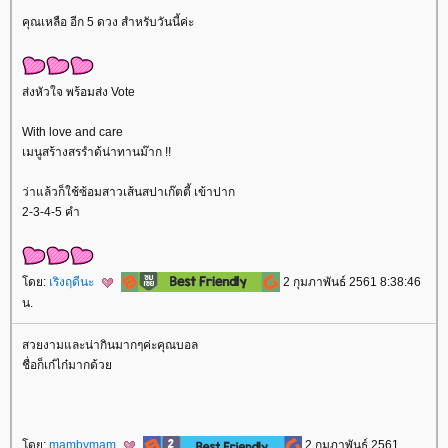
คุณเหลือ อีก 5 ดวง สำหรับวันนี้ค่ะ
ส่งหัวใจ พร้อมส่ง Vote
With love and care
เมนูสร้างสรรำด้น่าทานม๊าก !!
ว่าแล้วก็ใช้ซ้อมสาวเส้นสปาเก๊ตตี้ เข้าปาก
2-3-4-5 คำ
ดย:
เริงฤดีนะ
2 กุมภาพันธ์ 2561 8:38:46
น.
สวยงามและน่ากินมากๆค่ะคุณบอล
ชื่อก็เก๋ไก๋มากด้ว
ดย:
mambymam
2 กุมภาพันธ์ 2561