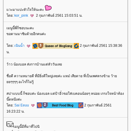
วะมาแปะหัวใจให้นะคะ
ดย:
kor_pink
2 กุมภาพันธ์ 2561 15:03:51 น.
เมนูนี้พี่ก็ชอบนะคะ
ขอตามมาชิมด้วยอีกคนค่ะ
ดย:
เนินน้ำ
2 กุมภาพันธ์ 2561 15:38:36
น.
ว้าว น้องบอล ส่งการบ้านแต่หัววันเล
ชื่อดี ความหมายดี ที่มียิ่งดีใหญ่เลยค่ะ แหม๋ เสียดาย ที่เป็นเพศตรงข้าม ว้า
ๆๆๆๆ อะไรก็ไม่รู้
สปาแบบนี้ ก็ชอบค่ะ น้องบอล แต่ป้าอิ๋วขอใส่เบคอนน้อยๆ หน่อย เกรงใจหน้าท้อง
นิ๊ดหนึงค่ะ
ดย:
Sai Eeuu
2 กุมภาพันธ์ 2561
16:23:22 น.
เมนูนี้มีที่มาที่ไปนิ