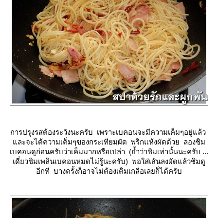
การปรุงรสต้องระวังนะครับ เพราะเบคอนจะมีความเค็มๆอยู่แล้ว
ละจะได้ความเค็มๆของกระเทียมผัด พริกแห้งผัดด้วย ลองชิม
เบคอนดูก่อนครับว่าเค็มมากหรือเปล่า (ย้ำว่าชิมเท่านั้นนะครับ ...
เดี๋ยวชิมเพลินเบคอนหมดไม่รู้นะครับ) พอใส่เส้นลงผัดแล้วชิมดู
อีกที บางครั้งก็อาจไม่ต้องเติมเกลือเลยก็ได้ครับ