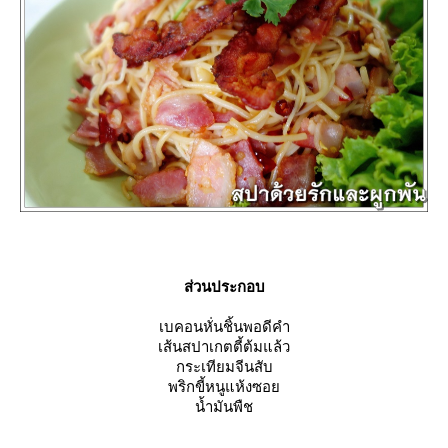
ส่วนประกอบ
เบคอนหั่นชิ้นพอดีคำ
เส้นสปาเกตตี้ต้มแล้ว
กระเทียมจีนสับ
พริกขี้หนูแห้งซอ
น้ำมันพืช