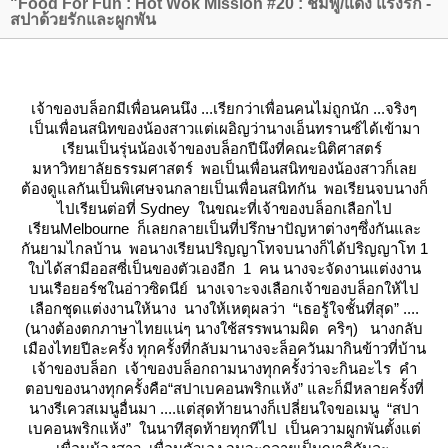
"Food For Fun : Hot Wok Mission #20 : ชมพู/แดง แรงรัก -
สปาด้วยรักและผูกพัน
เจ้าของบล็อก
มีเพื่อนคนนึง ...เรียกว่าเพื่อนคนไม่ถูกนัก ...จริงๆ
เป็นเพื่อนสนิทของน้องสาวแต่เผอิญว่านางเอ็นทรานซ์ได้เข้ามา
เรียนเป็นรุ่นน้องเจ้าของบล็อกปีนึงที่คณะนิติศาสตร์
มหาวิทยาลัยธรรมศาสตร์ พอเป็นเพื่อนสนิทของน้องสาวก็เล
ต้องดูแลกันเป็นพิเศษจนกลายเป็นเพื่อนสนิทกัน พอเรียนจบนางก็
ไปเรียนต่อที่
Sydney
นขณะที่เจ้าของบล็อกเลือกไป
เรียน
Melbourne
ก็เลยกลายเป็นที่ปรึกษาปัญหาต่างๆซึ่งกันและ
กันยามไกลบ้าน พอนางเรียนปริญญาโทจบนางก็ได้ปริญญาโท 1
บได้สามีออสซี่เป็นของตัวเองอีก 1 คน นางจะจัดงานแต่งงาน
บนเรือยอร์ชในอ่าวซิดนีย์ นางเจาะจงเลือกเจ้าของบล็อกให้ไป
เลือกชุดแต่งงานให้นาง นางให้เหตุผลว่า “เธอรู้ใจชั้นที่สุด” ....
(นางต้องตกภาษาไทยแน่ๆ นางใช้สรรพนามผิด คริๆ) นางกลับ
เมืองไทยปีละครั้ง ทุกครั้งที่กลับมานางจะล็อควันมากินข้าวที่บ้าน
เจ้าของบล็อก เจ้าของบล็อกถามนางทุกครั้งว่าจะกินอะไร คำ
ตอบของนางทุกครั้งคือ“สปาเบคอนพริกแห้ง” และก็มีหลายครั้งที่
นางรีเควสเมนูอื่นมา ....แต่สุดท้ายนางก็เปลี่ยนใจขอเมนู “สปา
เบคอนพริกแห้ง” ในนาทีสุดท้ายทุกทีไป เป็นความผูกพันตั้งแต่