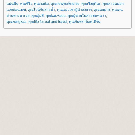
ผ่นดิน
,
คุณชีริว
,
คุณhaiku
,
คุณnewyorknurse
,
คุณเริงฤดีนะ
,
คุณสายหมอก
ละก้อนเมฆ
,
คุณไวน์กับสายน้ำ
,
คุณแมวเซาผู้น่าสงสาร
,
คุณหอมกร
,
คุณคน
ผ่านทางมาเจอ
,
คุณอุ้มสี
,
คุณkae+aoe
,
คุณผู้ชายในสายลมหนาว
,
คุณzungzaa
,
คุณlife for eat and travel
,
คุณจันทราน็อคเทิร์น