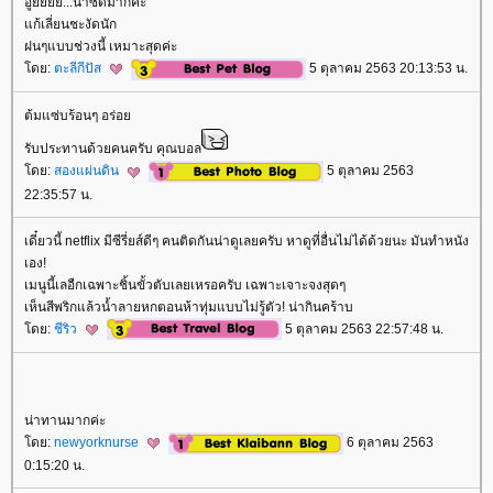
อูยยยย...น่าซดมากค่ะ
ก้เลี่ยนชะงัดนัก
ฝนๆแบบช่วงนี้ เหมาะสุดค่ะ
ดย:
ตะลีกีปัส
5 ตุลาคม 2563 20:13:53 น.
ต้มแซ่บร้อนๆ อร่อ
รับประทานด้วยคนครับ คุณบอล
ดย:
สองแผ่นดิน
5 ตุลาคม 2563
22:35:57 น.
เดี๋ยวนี้ netflix มีซีรี่ยส์ดีๆ คนติดกันน่าดูเลยครับ หาดูที่อื่นไม่ได้ด้วยนะ มันทำหนัง
เอง!
เมนูนี้เลอืกเฉพาะชิ้นขั้วตับเลยเหรอครับ เฉพาะเจาะจงสุดๆ
เห็นสีพริกแล้วน้ำลายหกตอนห้าทุ่มแบบไม่รู้ตัว! น่ากินคร้าบ
ดย:
ชีริว
5 ตุลาคม 2563 22:57:48 น.
น่าทานมากค่ะ
ดย:
newyorknurse
6 ตุลาคม 2563
0:15:20 น.