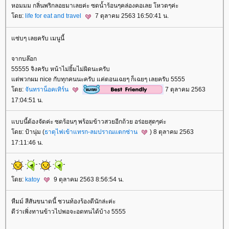
หอมมม กลิ่นพริกลอยมาเลยค่ะ ซดน้ำร้อนๆคล่องคอเลย โหวตๆค่ะ
ดย:
life for eat and travel
7 ตุลาคม 2563 16:50:41 น.
ซ่บๆ เลยครับ เมนูนี้
จากบล๊อก
55555 จิงครับ หน้าไม่ยิ้มไม่ผิดนะครับ
ต่พวกผม nice กับทุกคนนะครับ แค่ตอนเฉยๆ ก็เฉยๆ เลยครับ 5555
ดย:
จันทราน็อคเทิร์น
7 ตุลาคม 2563
17:04:51 น.
บบนี้ต้องจัดค่ะ ซดร้อนๆ พร้อมข้าวสวยอีกถ้วย อร่อยสุดๆค่ะ
ดย: ป้านุ่ม (
ธาตุไฟเข้าแทรก-ลมปราณแตกซ่าน
) 8 ตุลาคม 2563
17:11:46 น.
ดย:
katoy
9 ตุลาคม 2563 8:56:54 น.
หืมม์ สีสันขนาดนี้ ชวนท้องร้องดีนักล่ะค่ะ
ดีว่าเพิ่งทานข้าวไปพอจะอดทนได้บ้าง 5555