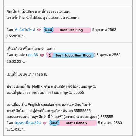
กินเป็นล่ำเป็นสันขนาดนี้ต้องอร่อยแน่นอน
ซ่บจี๊ดจ๊าด นึกไปถึงเมนู ต้มเล้งแถวบ้านเลยค่ะ
ดย:
ฟ้าใสวันใหม่
5 ตุลาคม 2563
15:28:30 น.
เห็นแล้วหิวขึ้นมาเลยครับ ชอบๆ
ดย: คุณต่อ (
toor36
) 5 ตุลาคม 2563
16:03:23 น.
เมนูนี้มีแซ่บๆ แน่ๆ เลยครับ
มีช่วงนึงผมก็ติด Netflix ครับ แฟนสมัครด๊ซีรีย์ส่วนผมดูหนัง
ตอนนี้รู้สึกว่าอยากนอนมากกว่าอยากดูหนัง 55555
ตอนนี้ผมเป็น English speaker ของหลานเหมือนกันครับ
บางทีนึกไม่ออกไมู่้ศัพท์ก็แอบพูดไทยมันเลย 55555555
สอนหลานมความสุขดีครับพี่ "บอลซ์" (อยากมี ซ์ แหละ ดูออก) 555555
ดย:
จันทราน็อคเทิร์น
5 ตุลาคม 2563
17:14:31 น.