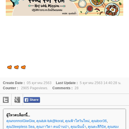
Create Date :
05 ตุลาคม 2563
Last Update :
5 ตุลาคม 2563 14:40:28 น.
Counter :
2905 Pageviews.
Comments :
28
ผู้โหวตบล็อกนี้...
คุณnonnoiGiwGiw
,
คุณtuk-tuk@korat
,
คุณฟ้าใสวันใหม่
,
คุณtoor36
,
คุณSleepless Sea
,
คุณภาวิดา คนบ้านป่า
,
คุณเนินน้ำ
,
คุณตะลีกีปัส
,
คุณสอง