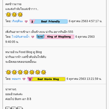
คดข้าวมารอ
ละส่งกำลังใจแต่เช้าาาา..
ดย:
เริงฤดีนะ
6 ตุลาคม 2563 4:57:17 น.
เพิ่งกินอาหารเช้ามา เห็นข้างบน น่ากิน อยากกินอีก 555
ดย:
ไวน์กับสายน้ำ
6 ตุลาคม 2563
9:40:05 น.
ทนายอ้วน Food Blog ดู Blog
น่ากินมากจ้า แต่ขั้วตับมันใกล้ตับ
จะมีคลอเรสเตอรอลมั๊ยนะ
ดย:
หอมกร
6 ตุลาคม 2563 13:21:59 น.
น่าทานๆ
อมอ้วนล่ะค่ะ
ค่อยไป Burn เอา อิ อิ