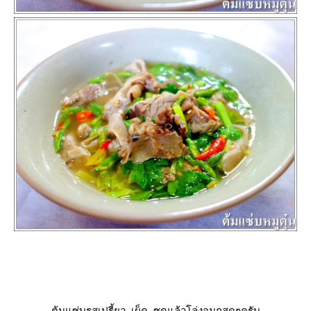
ต้มแซ่บรสเปรี้ยว เผ็ด ซดแล้วโล่งจมูกสุดๆครับ