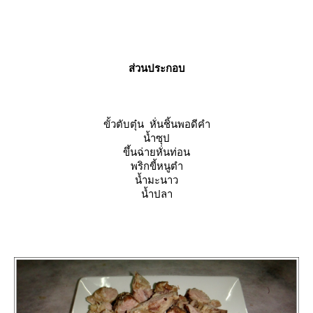
ส่วนประกอบ
ขั้วตับตุ๋น หั่นชิ้นพอดีคำ
น้ำซุป
ขึ้นฉ่ายหั่นท่อน
พริกขี้หนูตำ
น้ำมะนาว
น้ำปลา