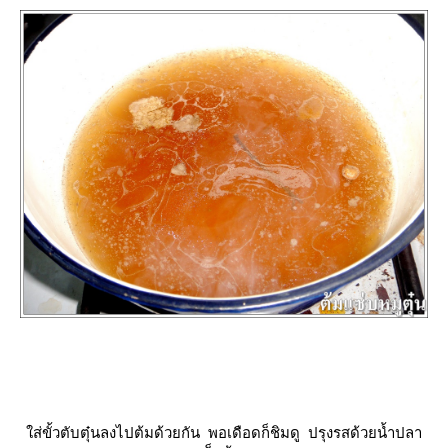
ส่ขั้วตับตุ๋นลงไปต้มด้วยกัน พอเดือดก็ชิมดู ปรุงรสด้วยน้ำปลา