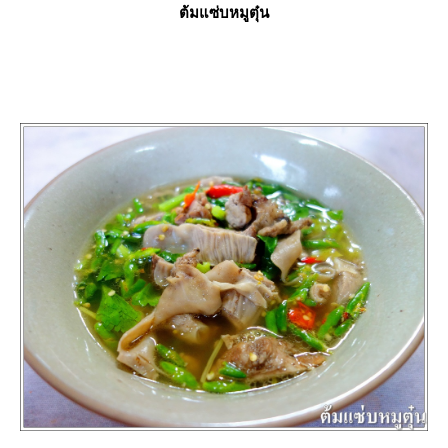
ต้มแซ่บหมูตุ๋น