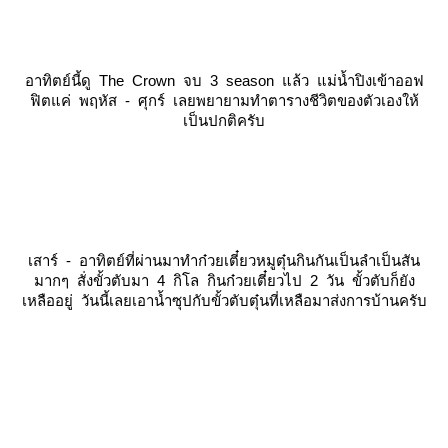
อาทิตย์นี้ดู The Crown จบ 3 season แล้ว แม่น้ำปิงเข้าออฟ
ฟิตแค่ พฤหัส - ศุกร์ เลยพยายามทำตารางชีวิตของตัวเองให้
เป็นปกติครับ
เสาร์ - อาทิตย์ที่ผ่านมาทำก๋วยเตี๋ยวหมูตุ๋นกินกันเป็นลำเป็นสัน
มากๆ สั่งขั้วตับมา 4 กิโล กินก๋วยเตี๋ยวไป 2 วัน ขั้วตับก็ยัง
เหลืออยู่ วันนี้เลยเอาน้ำซุปกับขั้วตับตุ๋นที่เหลือมาส่งการบ้านครับ