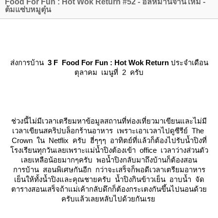
Food For Fun : Hot Wok Return #52 - อลหม่านจานใหม่ -
ต้มแซ่บหมูตุ๋น
ส่งการบ้าน
3 F
Food For Fun : Hot Wok Return
ประจำเดือน
ตุลาคม เมนูที่ 2 ครับ
ช่วงนี้ไม่มีเวลาเตรียมหาข้อมูลสถานที่ท่องเที่ยวมาเขียนและไม่มี
เวลาเขียนสคริปบล็อกร้านอาหาร เพราะเอาเวลาไปดูซีรีย์ The
Crown ใน Netflix ครับ ฮี่ๆๆๆ อาทิตย์ที่แล้วก็ต้องไปรับน้ำปิงที่
รงเรียนทุกวันเลยเพราะแม่น้ำปิงต้องเข้า office เวลาว่างส่วนตัว
เลยเหลือน้อยมากๆครับ พอน้ำปิงกลับมาถึงบ้านก็ต้องสอน
การบ้าน สอนพิเศษกันอีก กว่าจะเสร็จก็พอดีเวลาเตรียมอาหาร
เย็นให้ทั้งน้ำปิงและคุณชายครับ น้ำปิงกินข้าวเย็น อาบน้ำ จัด
ตารางสอนเสร็จถ้าแม่เค้ากลับดึกก็ต้องกระเตงกันขึ้นไปนอนด้ว
ครับแล้วเลยหลับไปด้วยกันเร