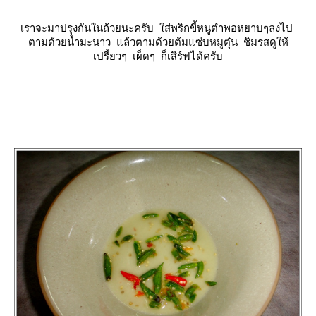
เราจะมาปรุงกันในถ้วยนะครับ ใส่พริกขี้หนูตำพอหยาบๆลงไป
ตามด้วยน้ำมะนาว แล้วตามด้วยต้มแซ่บหมูตุ๋น ชิมรสดูให้
เปรี้ยวๆ เผ็ดๆ ก็เสิร์ฟได้ครับ