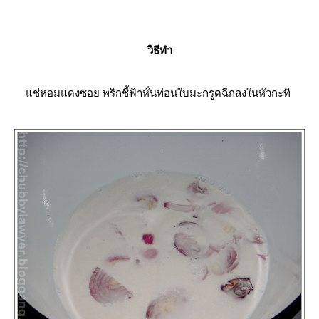
วิธีทำ
ช่หอมแดงซอย พริกชี้ฟ้าหั่นท่อนใบมะกรูดฉีกลงในหัวกะทิ