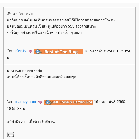
เจิมและโหวตค่ะ
น่ากินมาก ยังไม่เคยกินหลนหอยดองเลย ไว้มีโอกาสต้องขอลองบ้างค่ะ
มีคนบอกมีเมนูหลน เป็นเมนูเปลืองข้าว 555 จริงด้วยเนาะ
ขอให้ทุกอย่างราบรื่นและนิ้วหายป่วยเร็ว ๆ นะคะ
ดย:
เนินน้ำ
16 กุมภาพันธ์ 2560 18:40:56
น.
น่าทานมากกกกเลยค่ะ
บบนี้ต้องเยิ้ลขาวสักสี่จานและขอผักเยอะๆค่ะ
ดย:
mambymam
16 กุมภาพันธ์ 2560
18:55:38 น.
ก้คำผิดค่ะ-- เบิ้ลข้าวสักสี่จาน