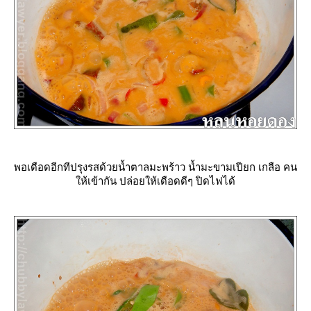
พอเดือดอีกทีปรุงรสด้วยน้ำตาลมะพร้าว น้ำมะขามเปียก เกลือ คน
ห้เข้ากัน ปล่อยให้เดือดดีๆ
ปิดไฟได้