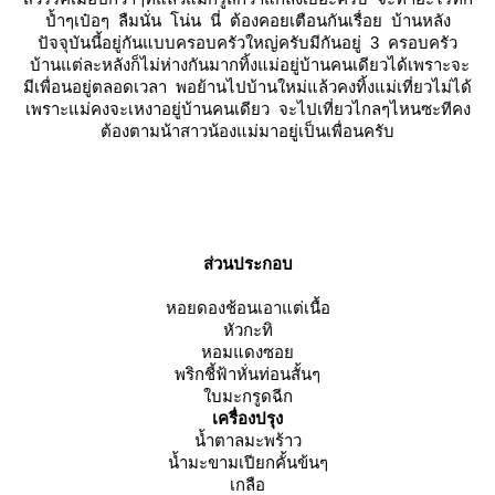
ป้ำๆเป๋อๆ ลืมนั่น โน่น นี่ ต้องคอยเตือนกันเรื่อย บ้านหลัง
ปัจจุบันนี้อยู่กันแบบครอบครัวใหญ่ครับมีกันอยู่ 3 ครอบครัว
บ้านแต่ละหลังก็ไม่ห่างกันมากทิ้งแม่อยู่บ้านคนเดียวได้เพราะจะ
มีเพื่อนอยู่ตลอดเวลา พอย้านไปบ้านใหม่แล้วคงทิ้งแม่เที่ยวไม่ได้
เพราะแม่คงจะเหงาอยู่บ้านคนเดียว จะไปเที่ยวไกลๆไหนซะทีคง
ต้องตามน้าสาวน้องแม่มาอยู่เป็นเพื่อนครับ
ส่วนประกอบ
หอยดองช้อนเอาแต่เนื้อ
หัวกะทิ
หอมแดงซอ
พริกชี้ฟ้าหั่นท่อนสั้นๆ
บมะกรูดฉีก
เครื่องปรุง
น้ำตาลมะพร้าว
น้ำมะขามเปียกคั้นข้นๆ
เกลือ