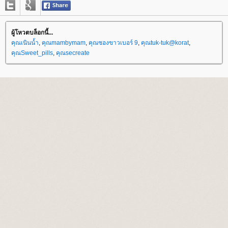
ผู้โหวตบล็อกนี้...
คุณเนินน้ำ
,
คุณmambymam
,
คุณซองขาวเบอร์ 9
,
คุณtuk-tuk@korat
,
คุณSweet_pills
,
คุณsecreate