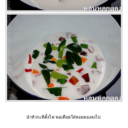
นำหัวกะทิตั้งไฟ พอเดือดใส่หอยดองลงไป