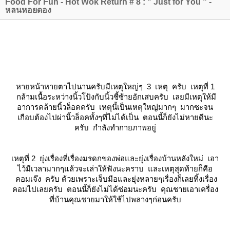
Food For Fun - Hot Wok Return # 8 : " Just for You " -
หลนหอยดอง
หายหน้าหายตาไปนานครับมีเหตุใหญ่ๆ 3 เหตุ ครับ เหตุที่ 1
กล้ามเนื้อระหว่างนิ้วโป้งกับนิ้วชี้ซ้ายอักเสบครับ เลยมีเหตุให้มี
อาการคล้ายนิ้วล็อคครับ เหตุนี้เป็นเหตุใหญ่มากๆ มากซะจน
เกือบต้องไปผ่านิ้วล็อคทั้งๆที่ไม่ได้เป็น ตอนนี้ก็ยังไม่หายดีนะ
ครับ กำลังทำกายภาพอยู่
เหตุที่ 2 ยุ่งเรื่องที่เรื่องมรดกของพ่อและยุ่งเรื่องบ้านหลังใหม่ เอา
ไว้มีเวลามากๆแล้วจะเล่าให้ฟังนะคราบ และเหตุสุดท้ายก็คือ
คอมเจ๊ง ครับ ด้วยเพราะเจ็บมือและยุ่งหลายๆเรื่องก็เลยทิ้งเรื่อง
คอมไปเลยครับ ตอนนี้ก็ยังไม่ได้ซ่อมนะครับ คุณชายเอาเครื่อง
ที่บ้านคุณชายมาให้ใช้ไปพลางๆก่อนครับ