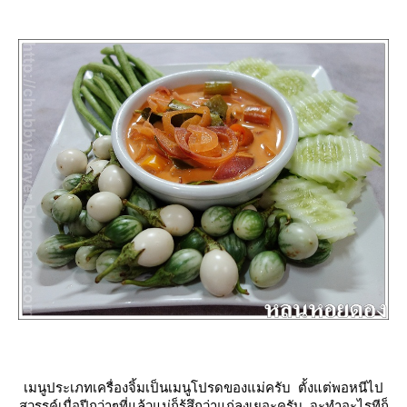
เมนูประเภทเครื่องจิ้มเป็นเมนูโปรดของแม่ครับ ตั้งแต่พอหนีไป
สวรรค์เมื่อปีกว่าๆที่แล้วแม่ก็รู้สึกว่าแก่ลงเยอะครับ จะทำอะไรทีก็