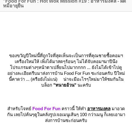
"Food For Fun : Hot Wok Mission #19 : อาหารมงคล - ผัด
หมี่อายุยืน
ของขวัญปีใหม่นี้ที่ถูกใจที่สุดเห็นจะเป็นการที่คุณชายซื้อคอมฯ
เครื่องใหม่ให้ เพิ่งได้มาสดๆร้อนๆ ไม่ได้จับคอมฯมาปีนึง
ปรแกรมต่างๆหน้าตาเปลี่ยนไปมากกกก ... ยังไม่ได้เข้าไปดู
อย่างละเอียดรีบมาส่งการบ้าน Food For Fun ซะก่อนครับ ปีใหม่
นี้คาดว่า ... (ครือยังไม่แน่) น่าจะมีอะไรๆใหม่มาให้ชมกันใน
บล็อก
"ทนายอ้วน"
นะครับ
สำหรับโจทย์
Food For Fun
คราวนี้ ให้ทำ
อาหารมงคล
มาอวด
กัน เลยไปค้นๆดูในคลังรูปเจอเมนูเส้นๆ 100 กว่าเมนู ก็เลยเอามา
ส่งการบ้านซะก่อนครับ