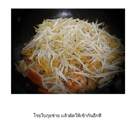
รยใบกุยช่าย แล้วผัดให้เข้ากันอีกที