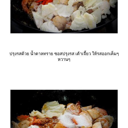
ปรุงรสด้วย น้ำตาลทราย ซอสปรุงรส เต้าเจี้ยว ให้รสออกเค็มๆ
หวานๆ