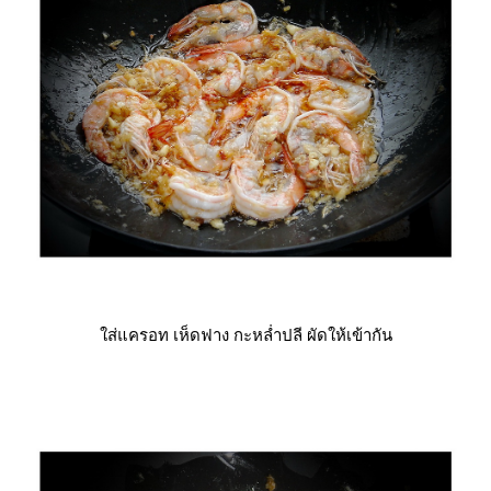
ส่แครอท เห็ดฟาง กะหล่ำปลี ผัดให้เข้ากัน