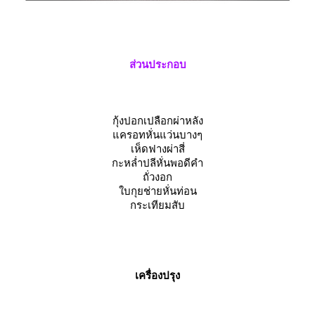
ส่วนประกอบ
กุ้งปอกเปลือกผ่าหลัง
ครอทหั่นแว่นบางๆ
เห็ดฟางผ่าสี่
กะหล่ำปลีหั่นพอดีคำ
ถั่วงอก
บกุยช่ายหั่นท่อน
กระเทียมสับ
เครื่องปรุง