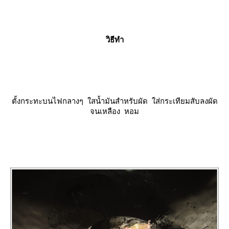
วิธีทำ
ตั้งกระทะบนไฟกลางๆ ใสน้ำมันสำหรับผัด ใส่กระเทียมสับลงผัด
จนเหลือง หอม