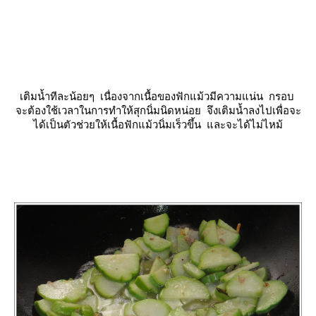
เติมน้ำทีละน้อยๆ เนื่องจากเนื้อของฟักแม้วมีความแน่น กรอบ
จะต้องใช้เวลาในการทำให้สุกนิ่มนิดหน่อย จึงเติมน้ำลงไปเพื่อจะ
ได้เป็นตัวช่วยให้เนื้อฟักแม้วนิ่มเร็วขึ้น และจะได้ไม่ไหม้