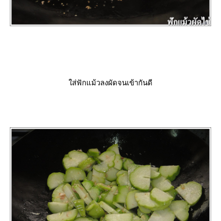
ส่ฟักแม้วลงผัดจนเข้ากันดี