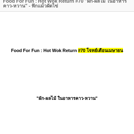
Food For Fun : Hot Wok Return #70 "ผัก-ผลไม้ ในอาหาร
คาว-หวาน" - ฟักแม้วผัดไข่
Food For Fun : Hot Wok Return
#70 โจทย์เดือนเมษายน
"ผัก-ผลไม้ ในอาหารคาว-หวาน"