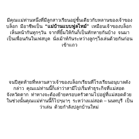
มีคุณแม่ท่านหนึ่งที่มีลูกสาวเรียนอยู่ชั้นเดียวกับหลานของเจ้าของ
บล็อก มีอาชีพเป็น
“แม่บ้านแบบฟูลไทม์”
เหมือนเจ้าของบล็อก
เห็นหน้ากันทุกๆวัน จากที่ยิ้มให้กันก็เป็นทักทายกันบ้าง จนมา
เป็นเพื่อนกันในเฟสบุค นั่งเม้าท์กันระหว่างลูกๆวิ่งเล่นด้วยกันก่อน
เข้าแถว
จนปีสุดท้ายที่หลานสาวเจ้าของบล็อกเรียนที่โรงเรียนอนุบาลดัง
กล่าว คุณแม่ท่านนี้ก็เล่าว่าสามีไปเริ่มทำธุระกิจที่แม่สอด
จังหวัดตาก ท่าทางจะต้องย้ายครอบครัวตามไปอยู่ที่แม่สอดด้ว
นช่วงนั้นคุณแม่ท่านนี้ก็ไปๆมาๆ ระหว่างแม่สอด – นนทบุรี เป็น
ว่าเล่น ด้วยกำลังปลูกบ้านใหม่