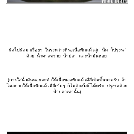
ผัดไปผัดมาเรื่อยๆ ในระหว่างที่รอเนื้อฟักแม้วสุก นิ่ม ก็ปรุงรส
ด้วย น้ำตาลทราย น้ำปลา และน้ำมันหอ
(การใส่น้ำมันหอยจะทำให้เนื้อของฟักแม้วมีสีเข้มขึ้นนะครับ ถ้า
ไม่อยากให้เนื้อฟักแม้วมีสีเข้มๆ ก็ไม่ต้องใส่ก็ได้ครับ ปรุงรสด้ว
น้ำปลาเท่านั้น)