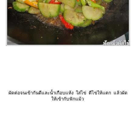
ผัดต่อจนเข้ากันดีและน้ำเกือบแห้ง ใส่ไข่ ตีไข่ให้แตก แล้วผัด
ห้เข้ากับฟักแม้ว