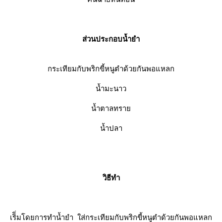
ส่วนประกอบน้ำยำ
กระเทียมกับพริกขี้หนูตำด้วยกันพอแหลก
น้ำมะนาว
น้ำตาลทรา
น้ำปลา
วิธีทำ
เริิ่มโดยการทำน้ำยำ ใส่
กระเทียมกับพริกขี้หนูตำด้วยกันพอแหลก