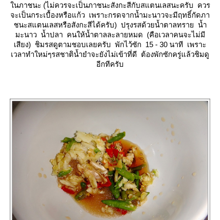
นภาชนะ (ไม่ควรจะเป็นภาชนะสังกะสีกับสแตนเลสนะครับ ควร
จะเป็นกระเบื้องหรือแก้ว เพราะกรดจากน้ำมะนาวจะมีฤทธิ์กัดภา
ชนะสแตนเลสหรือสังกะสีได้ครับ) ปรุงรสด้วยน้ำตาลทราย น้ำ
มะนาว น้ำปลา คนให้น้ำตาลละลายหมด (คือเวลาคนจะไม่มี
เสียง) ชิมรสดูตามชอบเลยครับ พักไว้ซัก 15 - 30 นาที เพราะ
เวลาทำใหม่ๆรสชาติน้ำยำจะยังไม่เข้าที่ดี ต้องพักซักครู่แล้วชิมดู
อีกทีครับ