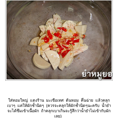
ส่หอมใหญ่ แตงร้าน มะเขือเทศ ต้นหอม คึ่นฉ่าย แล้วคลุก
เบาๆ แค่ให้ผักช้ำนิดๆ (ควรจะคลุกให้ผักช้ำนิดๆนะครับ น้ำยำ
จะได้ซึมเข้าเนื้อผัก ถ้าคลุกเบาเกินจะรู้สึกว่าน้ำยำไม่เข้ากับผัก
เลย)