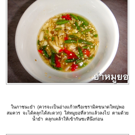
นภาชนะยำ (ควรจะเป็นอ่างแก้วหรือเซรามิคขนาดใหญ่พอ
สมควร จะได้คลุกได้สะดวก) ใส่หมูยอที่ลวกแล้วลงไป ตามด้ว
น้ำยำ คลุกเคล้าให้เข้ากันซะทีนึงก่อน