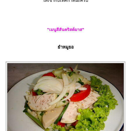
ห้เข้ากับเทศกาลนะครับ
"เมนูสีสันคริสต์มาส"
ำหมูยอ