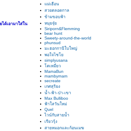
ม่เฮือน
สวยตลอดกาล
ข้ามขอบฟ้า
หมุยจุ๋
ลยได้เอามาใส่ใน
Siriporn&Flemming
bear hunt
Sweety-around-the-world
phunsud
มะฮอกกานีใบใหญ่
พอใจไช
simplyusana
ตเหมี่ยว
MamaBun
mambymam
secreate
เกศสุริยง
น้ำ-ฟ้า-ป่า-เขา
Max Bulliboo
ฟ้าใสวันใหม่
Quel
ไวน์กับสายน้ำ
เรียวรุ้ง
สายหมอกและก้อนเมฆ