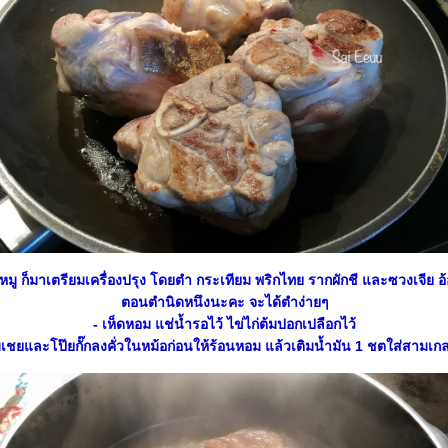
มู ก็มาเตรียมเครื่องปรุง โดยตำ กระเทียม พริกไทย รากผักชี และซวงเจีย อ้
ตอนตำนิดหนึงนะคะ จะได้ตำง่ายๆ
- เห็ดหอม แช่น้ำรอไว้ ไข่ไก่ต้มปอกเปลือกไว้
เชยและโป๊ยกั๊กลงคั่วในหม้อก่อนให้ร้อนหอม แล้วเติมน้ำมัน 1 ชตใส่สามเก