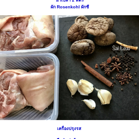
น้ำเปล่า 2 ลิตร
ผัก Rosenkohl ผักชี
เครื่องปรุงรส