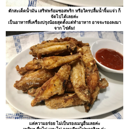
ตักสะเด็ดน้ำมัน เสริฟพร้อมซอสพริก หรือใครปลื้มน้ำจิ้มแจ่ว ก็
จัดไปได้เลยค่ะ
เป็นอาหารที่เครื่องปรุงน้อยสุดตั้งแต่ทำอาหาร อาจจะรองลงมา
จาก ไข่ต้ม!
ต่ความอร่อย ไม่เป็นรองเมนูอื่นเลยค่ะ