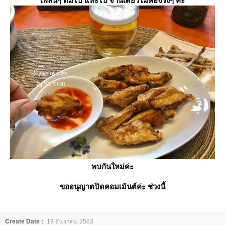
เพลินๆ ดื่มไป แทะไป จานเดียวไม่พอจริงๆ ค่ะ
พบกันใหม่ค่ะ
ขออนุญาตปิดคอมเม้นต์ค่ะ ช่วงนี้
Create Date :
19 ธันวาคม 2563