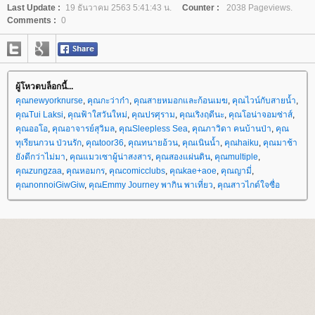
Last Update :
19 ธันวาคม 2563 5:41:43 น.
Counter :
2038 Pageviews.
Comments :
0
ผู้โหวตบล็อกนี้...
คุณnewyorknurse
,
คุณกะว่าก๋า
,
คุณสายหมอกและก้อนเมฆ
,
คุณไวน์กับสายน้ำ
,
คุณTui Laksi
,
คุณฟ้าใสวันใหม่
,
คุณปรศุราม
,
คุณเริงฤดีนะ
,
คุณโอน่าจอมซ่าส์
,
คุณออโอ
,
คุณอาจารย์สุวิมล
,
คุณSleepless Sea
,
คุณภาวิดา คนบ้านป่า
,
คุณ
ทุเรียนกวน ป่วนรัก
,
คุณtoor36
,
คุณทนายอ้วน
,
คุณเนินน้ำ
,
คุณhaiku
,
คุณมาช้า
ังดีกว่าไม่มา
,
คุณแมวเซาผู้น่าสงสาร
,
คุณสองแผ่นดิน
,
คุณmultiple
,
คุณzungzaa
,
คุณหอมกร
,
คุณcomicclubs
,
คุณkae+aoe
,
คุณญามี่
,
คุณnonnoiGiwGiw
,
คุณEmmy Journey พากิน พาเที่ยว
,
คุณสาวไกด์ใจซื่อ