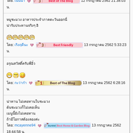
ดย:
เนินน้ำ
12 กรกฎาคม 2562 21:38:03
น.
หมูชะมวง อาหารประจำภาคตะวันออกนี่
น่ารับประทานจริงๆ ฮิ
ดย:
เริงฤดีนะ
13 กรกฎาคม 2562 5:33:23
น.
อรุณสวัสดิ์ครับพี่อิ๋ว
ดย:
กะว่าก๋า
13 กรกฎาคม 2562 6:28:16
น.
น่าทาน ไม่เคยทานใบชะมวง
ต้นชะมวงก็ไม่เคยเห็น
เมนูนี้ยังไม่เคยทาน
ถ้ามีโอกาสต้องลองค่ะ
ดย:
mcayenne94
13 กรกฎาคม 2562
18:44:58 น.