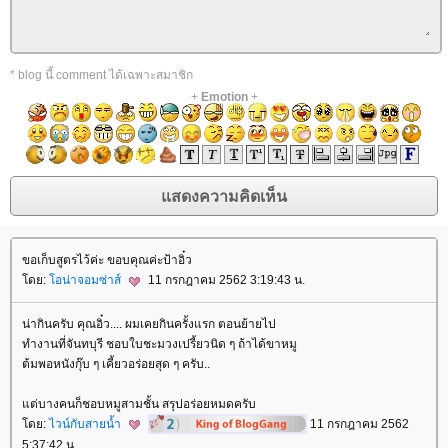
* blog นี้ comment ได้เฉพาะสมาชิก
+
Emotion
+
ขอเก็บสูตรไว้ค่ะ ขอบคุณค่ะป้าอิ๋ว
ดย:
อน่าจอมซ่าส์
11 กรกฎาคม 2562 3:19:43 น.
น่ากินครับ คุณอิ๋ว.... ผมเคยกินครั้งแรก ตอนย้ายไป
ทำงานที่จันทบุรี ชอบใบชะมวงเปรี้ยวนิด ๆ ถ้าได้ขาหมู
ต้มพอหนังกุ๊บ ๆ เคี้ยวอร่อยสุด ๆ ครับ..
ต่บางคนก็ชอบหมูสามชั้น สรุปอร่อยหมดครับ
ดย:
ไวน์กับสายน้ำ
11 กรกฎาคม 2562
5:37:42 น.