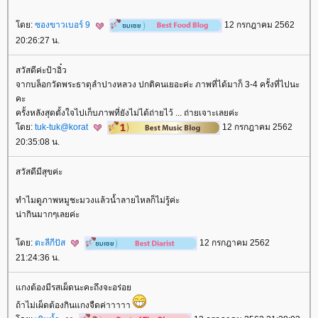
ดย:
ซองขาวเบอร์ 9
12 กรกฎาคม 2562
20:26:27 น.
สวัสดีค่ะป้าอิ๋ว
จากบล็อกวัดพระธาตุลำปางหลวง ปกติคนเยอะค่ะ ภาพที่ได้มาก็ 3-4 ครั้งที่ไปนะ
คะ
ครั้งหลังสุดตั้งใจไปเก็บภาพที่ยังไม่ได้ถ่ายไว้ ... ถ่ายเจาะเลยค่ะ
ดย:
tuk-tuk@korat
12 กรกฎาคม 2562
20:35:08 น.
สวัสดีมีสุขค่ะ
ทำไมดูภาพหมูชะมวงแล้วน้ำลายไหลก็ไม่รู้ค่ะ
น่ากินมากๆเลยค่ะ
ดย:
ตะลีกีปัส
12 กรกฎาคม 2562
21:24:36 น.
กงต้องมีรสเผ็ดนะคะถึงจะอร่อ
ถ้าไม่เผ็ดต้องกินแกงจืดค่าาาาา