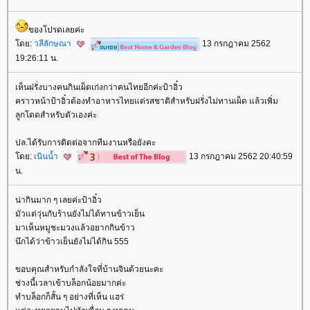
ของโปรดเลยค่ะ
ดย:
วลีลักษณา
13 กรกฎาคม 2562
19:26:11 น.
เห็นฝรั่งบางคนกินเผ็ดเก่งกว่าคนไทยอีกค่ะป้าอิ๋ว
คราวหน้าป้าอิ๋วต้องทำอาหารไทยแต่รสชาติสำหรับฝรั่งไม่ทานเผ็ด แล้วเพิ่ม
ลูกโดดสำหรับตัวเองค่ะ
ปล.ได้รับการติดต่อจากทีมงานหรือยังคะ
ดย:
เนินน้ำ
13 กรกฎาคม 2562 20:40:59
น.
น่ากินมาก ๆ เลยค่ะป้าอิ๋ว
มัวแต่วุ่นกับร้านยังไม่ได้ทานข้าวเย็น
มาเห็นหมูชะมวงแล้วอยากกินข้าว
นึกได้ว่าข้าวเย็นยังไม่ได้กิน 555
ขอบคุณสำหรับกำลังใจที่บ้านจินด้วยนะคะ
ช่วงนี้เวลาเข้าบล็อกน้อยมากค่ะ
ทำบล็อกก็สั้น ๆ อย่างที่เห็น แฮร่