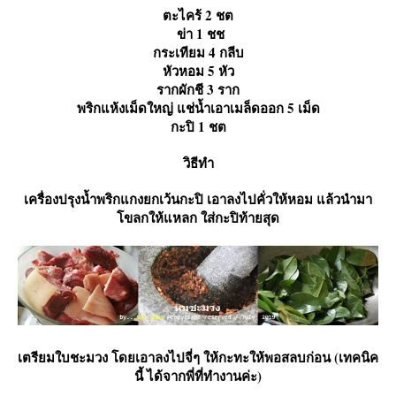
ตะไคร้ 2 ชต
ข่า 1 ชช
กระเทียม 4 กลีบ
หัวหอม 5 หัว
รากผักชี 3 ราก
พริกแห้งเม็ดใหญ่ แช่น้ำเอาเมล็ดออก 5 เม็ด
กะปิ 1 ชต
วิธีทำ
เครื่องปรุงน้ำพริกแกงยกเว้นกะปิ เอาลงไปคั่วให้หอม แล้วนำมา
ขลกให้แหลก ใส่กะปิท้ายสุด
เตรียมใบชะมวง โดยเอาลงไปจี่ๆ ให้กะทะให้พอสลบก่อน (เทคนิค
นี้ ได้จากพี่ที่ทำงานค่ะ)