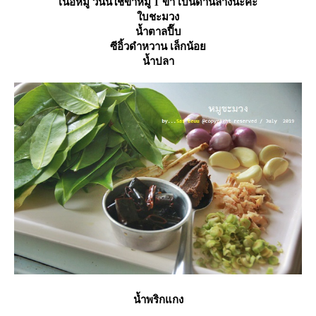
เนื้อหมู วันนี้ใช้ขาหมู 1 ขา เป็นด้านล่างนะคะ
บชะมวง
น้ำตาลปี๊บ
ซีอิ้วดำหวาน เล็กน้อ
น้ำปลา
น้ำพริกแกง