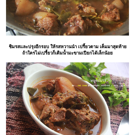
ชิมรสและปรุงอีกรอบ ให้รสหวานนำ เปรี้ยวตาม เค็มมาสุดท้า
ถ้าใครไม่เปรี้ยวก็เติมน้ำมะขามเปียกได้เล็กน้อ