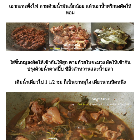
เอากะทะตั้งไฟ ตามด้วยน้ำมันเล็กน้อย แล้วเอาน้ำพริกลงผัดให้
หอม
ส่ชิ้นหมูลงผัดให้เข้ากันให้สุก ตามด้วยใบชะมวง ผัดให้เข้ากัน
ปรุงด้วยน้ำตาลปี๊บ ซีอิ้วดำหวานและน้ำปลา
เติมน้ำเคี่ยวไป 1 1/2 ชม ก็เป็นขาหมูไง เคี่ยวนานนิดหนึง