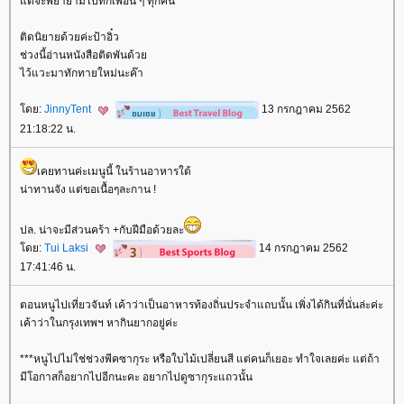
ต่จะพยายามไปทักเพื่อน ๆ ทุกคน
ติดนิยายด้วยค่ะป้าอิ๋ว
ช่วงนี้อ่านหนังสือติดพันด้ว
ไว้แวะมาทักทายใหม่นะค๊า
ดย:
JinnyTent
13 กรกฎาคม 2562
21:18:22 น.
เคยทานค่ะเมนูนี้ ในร้านอาหารใต้
น่าทานจัง แต่ขอเนื้อๆละกาน !
ปล. น่าจะมีส่วนคร้า +กับฝีมือด้วยละ
ดย:
Tui Laksi
14 กรกฎาคม 2562
17:41:46 น.
ตอนหนูไปเที่ยวจันท์ เค้าว่าเป็นอาหารท้องถิ่นประจำแถบนั้น เพิ่งได้กินที่นั่นล่ะค่ะ
เค้าว่าในกรุงเทพฯ หากินยากอยู่ค่ะ
***หนูไปไม่ใช่ช่วงพีคซากุระ หรือใบไม้เปลี่ยนสี แต่คนก็เยอะ ทำใจเลยค่ะ แต่ถ้า
มีโอกาสก็อยากไปอีกนะคะ อยากไปดูซากุระแถวนั้น