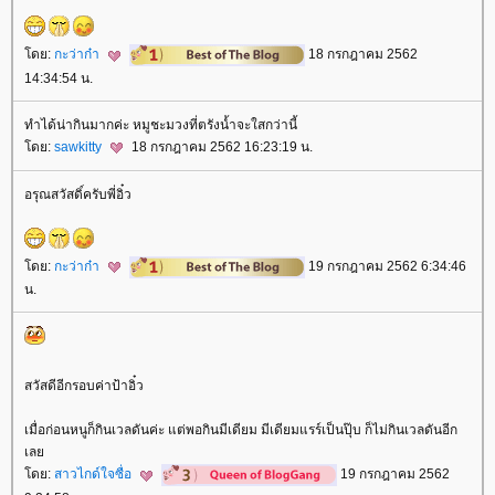
ดย:
กะว่าก๋า
18 กรกฎาคม 2562
14:34:54 น.
ทำได้น่ากินมากค่ะ หมูชะมวงที่ตรังน้ำจะใสกว่านี้
ดย:
sawkitty
18 กรกฎาคม 2562 16:23:19 น.
อรุณสวัสดิ์ครับพี่อิ๋ว
ดย:
กะว่าก๋า
19 กรกฎาคม 2562 6:34:46
น.
สวัสดีอีกรอบค่าป้าอิ๋ว
เมื่อก่อนหนูก็กินเวลดันค่ะ แต่พอกินมีเดียม มีเดียมแรร์เป็นปุ๊บ ก็ไม่กินเวลดันอีก
เล
ดย:
สาวไกด์ใจซื่อ
19 กรกฎาคม 2562