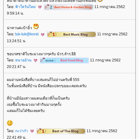
หน้าตาดีน่าทานอีกแล้วค่ะ แล้วก็ยังไม่เคยทานอีกเช่นเค
ดย:
ฟ้าใสวันใหม่
11 กรกฎาคม 2562
9:59:14 น.
น่าทานค่ะป้าอิ๋ว
ดย:
tuk-tuk@korat
11 กรกฎาคม 2562
13:24:51 น.
ชอบรสชาติใบชะมวงมากๆครับ นัวๆ ลำๆ อิอิ
ดย:
ทนายอ้วน
11 กรกฎาคม 2562
20:21:47 น.
ผมอ่านหนังสือที่บางเล่มคนก็ไม่อ่านครับพี่ 555
นชั้นหนังสือที่บ้าน มีหนังสือแปลกๆเยอะเลยล่ะครับ
ที่บ้านมีน้องสาวผมคนเดียวทีก่ินเป็นครับ
เธอซื้อใบชะมวงมาทำกินนานๆครั้ง
ต่ผมก็ไม่ได้ชิมเลยครับ
ดย:
กะว่าก๋า
11 กรกฎาคม 2562
22:41:49 น.