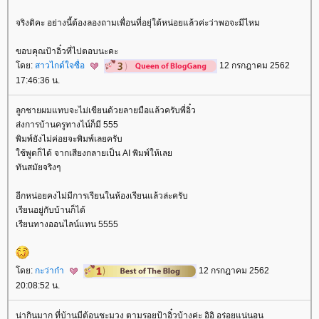
จริงดิคะ อย่างนี้ต้องลองถามเพื่อนที่อยุ่ใต้หน่อยแล้วค่ะว่าพอจะมีไหม
ขอบคุณป้าอิ๋วที่ไปตอบนะคะ
ดย:
สาวไกด์ใจซื่อ
12 กรกฎาคม 2562
17:46:36 น.
ลูกชายผมแทบจะไม่เขียนด้วยลายมือแล้วครับพี่อิ๋ว
ส่งการบ้านครูทางไน์ก็มี 555
พิมพ์ยังไม่ค่อยจะพิมพ์เลยครับ
ช้พูดก็ได้ จากเสียงกลายเป็น AI พิมพ์ให้เล
ทันสมัยจริงๆ
อีกหน่อยคงไม่มีการเรียนในห้องเรียนแล้วล่ะครับ
เรียนอยู่กับบ้านก็ได้
เรียนทางออนไลน์แทน 5555
ดย:
กะว่าก๋า
12 กรกฎาคม 2562
20:08:52 น.
น่ากินมาก ที่บ้านมีต้อนชะมวง ตามรอยป้าอิ๋วบ้างค่ะ อิอิ อร่อยแน่นอน