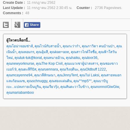
Create Date :
11 กรกฎาคม 2562
Last Update :
11 กรกฎาคม 2562 2:30:45 น.
Counter :
2736 Pageviews.
Comments :
48
ผู้โหวตบล็อกนี้...
คุณโอน่าจอมซ่าส์
,
คุณไวน์กับสายน้ำ
,
คุณกะว่าก๋า
,
คุณภาวิดา คนบ้านป่า
,
คุณ
เนินน้ำ
,
คุณหอมกร
,
คุณอุ้มสี
,
คุณkae+aoe
,
คุณสาวไกด์ใจซื่อ
,
คุณฟ้าใสวัน
หม่
,
คุณtuk-tuk@korat
,
คุณทนายอ้วน
,
คุณhaiku
,
คุณtoor36
,
คุณnewyorknurse
,
คุณThe Kop Civil
,
คุณแมวเซาผู้น่าสงสาร
,
คุณซองขาว
เบอร์ 9
,
คุณตะลีกีปัส
,
คุณruennara
,
คุณเริงฤดีนะ
,
คุณOldbuff 1222
,
คุณmcayenne94
,
คุณวลีลักษณา
,
คุณJinnyTent
,
คุณTui Laksi
,
คุณสายหมอก
ละก้อนเมฆ
,
คุณschnuggy
,
คุณสองแผ่นดิน
,
คุณ**mp5**
,
คุณบาบิบู
เบะ...แปลงกายเป็นบูริน
,
คุณเรียวรุ้ง
,
คุณสันตะวาใบข้าว
,
คุณnonnoiGiwGiw
,
คุณmariabamboo