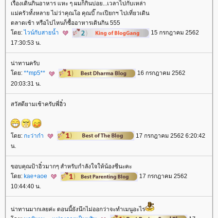
เรื่องเดินกินอาหาร แหะ ๆ ผมก็กินบ่อย...เวลาไปกับเหล่า
ม่ครัวทั้งหลาย ไม่ว่าคุณโอ คุณบิ๊ กะเปียกฯ ไปเที่ยวเดิน
ตลาดเช้า หรือไปไหนก็ซื้ออาหารเดินกิน 555
ดย:
ไวน์กับสายน้ำ
15 กรกฎาคม 2562
17:30:53 น.
น่าทานครับ
ดย:
**mp5**
16 กรกฎาคม 2562
20:03:31 น.
สวัสดียามเช้าครับพี่อิ๋ว
ดย:
กะว่าก๋า
17 กรกฎาคม 2562 6:20:42
น.
ขอบคุณป้าอิ๋วมากๆ สำหรับกำลังใจให้น้องซีนะคะ
ดย:
kae+aoe
17 กรกฎาคม 2562
10:44:40 น.
น่าทานมากเลยค่ะ ตอนนี้ยังนึกไม่ออกว่าจะทำเมนูอะไร