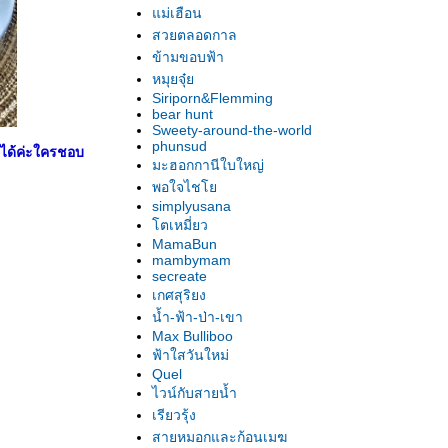
ม่เฮือน
สวยตลอดกาล
ข้ามขอบฟ้า
หมุยจุ๋
Siriporn&Flemming
bear hunt
Sweety-around-the-world
phunsud
หาได้ค่ะใครชอบ
มะฮอกกานีใบใหญ่
พอใจไช
simplyusana
ตเหมี่ยว
MamaBun
mambymam
secreate
เกศสุริยง
น้ำ-ฟ้า-ป่า-เขา
Max Bulliboo
ฟ้าใสวันใหม่
Quel
ไวน์กับสายน้ำ
เรียวรุ้ง
สายหมอกและก้อนเมฆ