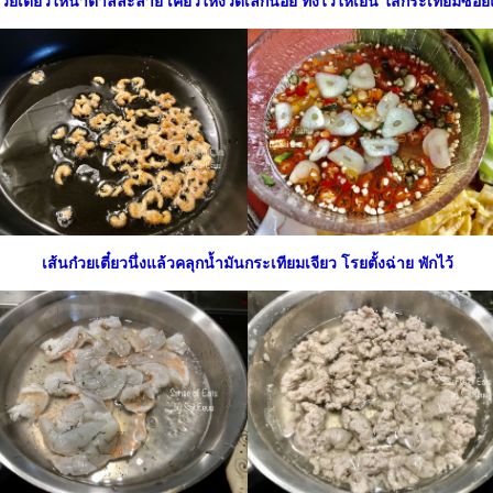
๋วยเตี๋ยวให้น้ำตาลละลาย เคี่ยวให้งวดเล็กน้อย ทิ้งไว้ให้เย็น ใส่กระเทียมซ
เส้นก๋วยเตี๋ยวนึ่งแล้วคลุกน้ำมันกระเทียมเจียว โรยตั้งฉ่าย พักไว้