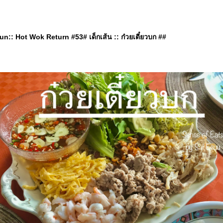
n:: Hot Wok Return #53# เด็กเส้น :: ก๋วยเตี๋ยวบก ##