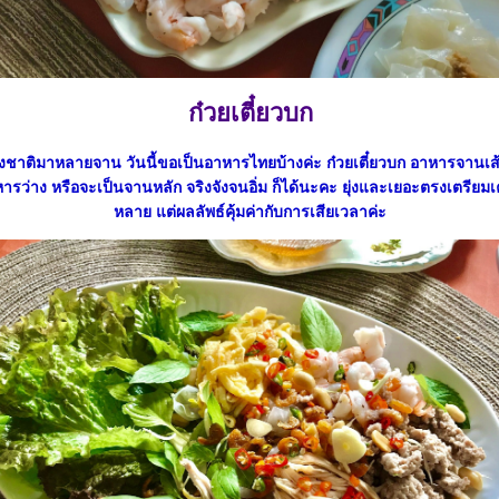
ก๋วยเตี๋ยวบก
งชาติมาหลายจาน วันนี้ขอเป็นอาหารไทยบ้างค่ะ ก๋วยเตี๋ยวบก อาหารจานเส
ารว่าง หรือจะเป็นจานหลัก จริงจังจนอิ่ม ก็ได้นะคะ ยุ่งและเยอะตรงเตรียมเค
หลาย แต่ผลลัพธ์คุ้มค่ากับการเสียเวลาค่ะ