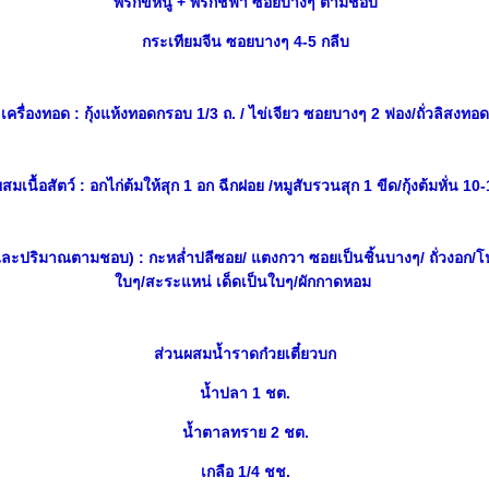
พริกขี้หนู + พริกชี้ฟ้า ซอยบางๆ ตามชอบ
กระเทียมจีน ซอยบางๆ 4-5 กลีบ
เครื่องทอด : กุ้งแห้งทอดกรอบ 1/3 ถ. / ไข่เจียว ซอยบางๆ 2 ฟอง/ถั่วลิสงทอด
สมเนื้อสัตว์ : อกไก่ต้มให้สุก 1 อก ฉีกฝอย /หมูสับรวนสุก 1 ขีด/กุ้งต้มหั่น 10-
และปริมาณตามชอบ) : กะหล่ำปลีซอย/ แตงกวา ซอยเป็นชิ้นบางๆ/ ถั่วงอก/โ
บๆ/สะระแหน่ เด็ดเป็นใบๆ/ผักกาดหอม
ส่วนผสมน้ำราดก๋วยเตี๋ยวบก
น้ำปลา 1 ชต.
น้ำตาลทราย 2 ชต.
เกลือ 1/4 ชช.