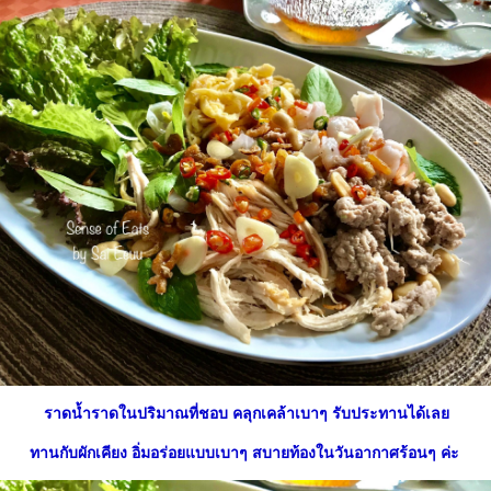
ราดน้ำราดในปริมาณที่ชอบ คลุกเคล้าเบาๆ รับประทานได้เล
ทานกับผักเคียง อิ่มอร่อยแบบเบาๆ สบายท้องในวันอากาศร้อนๆ ค่ะ