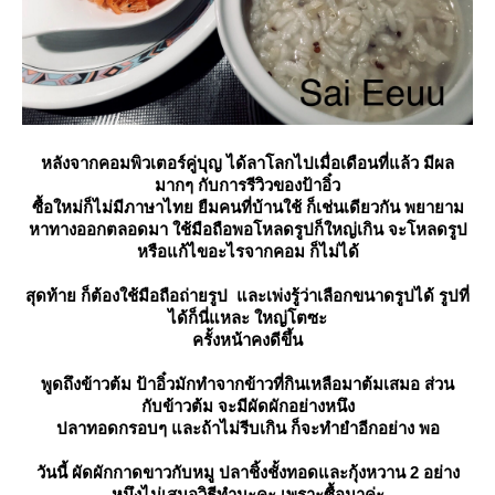
หลังจากคอมพิวเตอร์คู่บุญ ได้ลาโลกไปเมื่อเดือนที่แล้ว มีผล
มากๆ กับการรีวิวของป้าอิ๋ว
ซื้อใหม่ก็ไม่มีภาษาไทย ยืมคนที่บ้านใช้ ก็เช่นเดียวกัน พยายาม
หาทางออกตลอดมา ใช้มือถือพอโหลดรูปก็ใหญ่เกิน จะโหลดรูป
หรือแก้ไขอะไรจากคอม ก็ไม่ได้
สุดท้าย ก็ต้องใช้มือถือถ่ายรูป และเพ่งรู้ว่าเลือกขนาดรูปได้ รูปที่
ได้ก็นี่แหละ ใหญ่โตซะ
ครั้งหน้าคงดีขึ้น
พูดถึงข้าวต้ม ป้าอิ๋วมักทำจากข้าวที่กินเหลือมาต้มเสมอ ส่วน
กับข้าวต้ม จะมีผัดผักอย่างหนึง
ปลาทอดกรอบๆ และถ้าไม่รีบเกิน ก็จะทำยำอีกอย่าง พอ
วันนี้ ผัดผักกาดขาวกับหมู ปลาชิ้งชั้งทอดและกุ้งหวาน 2 อย่าง
หนึงไม่เสนอวิธีทำนะคะ เพราะซื้อมาค่ะ