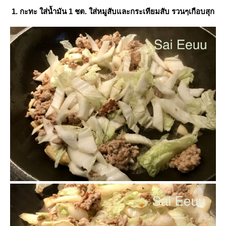
1. กะทะ ใส่น้ำมัน 1 ชต. ใส่หมูสับและกระเทียมสับ รวนๆเกือบสุก