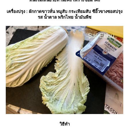
เครื่องปรุง : ผักกาดขาวหั่น หมูสับ กระเทียมสับ ซีอิ๊วขางซอสปรุง
รส น้ำตาล พริกไทย น้ำมันพืช
วิธีทำ