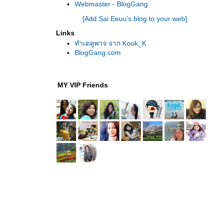
Webmaster - BlogGang
[Add Sai Eeuu's blog to your web]
Links
ทำเดคูพาจ จาก Kook_K
BlogGang.com
MY VIP Friends