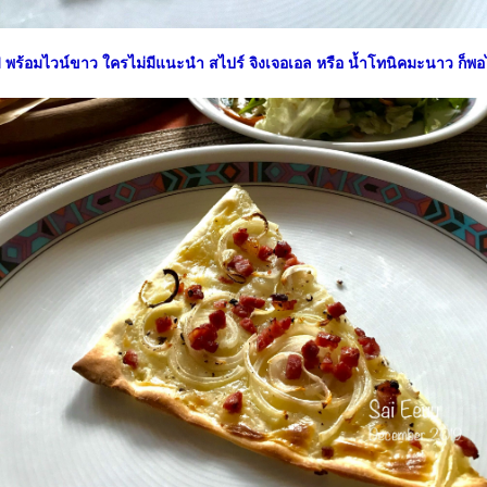
ฟ พร้อมไวน์ขาว ใครไม่มีแนะนำ สไปร์ จิงเจอเอล หรือ น้ำโทนิคมะนาว ก็พอ