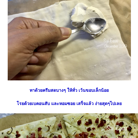
ทาด้วยครีมสดบางๆ ให้ทั่ว เว้นขอบเล็กน้อ
รยด้วยเบคอนสับ และหอมซอย เสร็จแล้ว ง่ายสุดๆไปเล