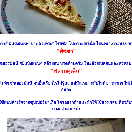
ตาลี่ มีแป้งแบนๆ ปาดด้วยซอส โรยชีส โปะด้วยผักเนื้อ โยนเข้าเตาอบ เขาเร
"พิซซ่า"
เยอรมันนี ก็มีแป้งแบนๆ คล้ายกัน ปาดด้วยครีม โปะด้วยเบคอนและหัวหอม เ
"ฟลามคูเคิล"
ันว่า พิซซ่าเยอรมันนี คนอื่นเรียกไรไม่รู้นะ แต่มันเหมาะกับไวน์ขาวมากๆ ไม
กันค่ะ
 ใช้แบบสำเร็จจากซุปเปอร์มาเก็ต ใครอยากทำแนะนำให้ใช้ส่วนผสมเดียวกับพิ
บางกว่ามากๆค่ะ