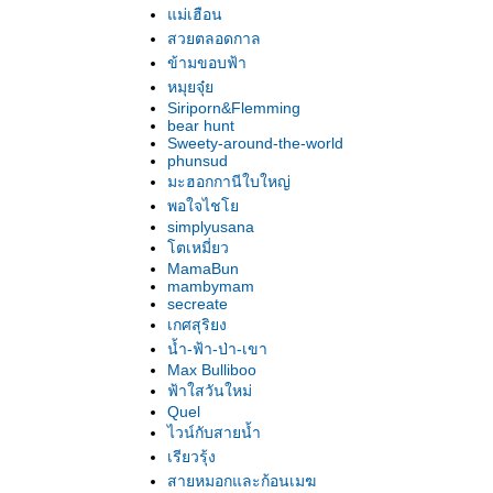
ม่เฮือน
สวยตลอดกาล
ข้ามขอบฟ้า
หมุยจุ๋
Siriporn&Flemming
bear hunt
Sweety-around-the-world
phunsud
มะฮอกกานีใบใหญ่
พอใจไช
simplyusana
ตเหมี่ยว
MamaBun
mambymam
secreate
เกศสุริยง
น้ำ-ฟ้า-ป่า-เขา
Max Bulliboo
ฟ้าใสวันใหม่
Quel
ไวน์กับสายน้ำ
เรียวรุ้ง
สายหมอกและก้อนเมฆ