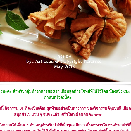
้วนะคะ สำหรับกลุ่มทำอาหารของเรา เดือนสุดท้ายโจทย์ที่ให้ไว้โดย น้องแป้ง Cla
กำหนดไว้ดังนี้ค่ะ
ี้ กิจกรรม 3F ก็จะเป็นเดือนสุดท้ายอย่างเป็นทางการ ของกิจกรรมดีๆแบบนี้ เสียดา
สนุกช้าไป แป๊บ ๆ จบซะแล้ว เศร้าใจเหมือนกันคะ ㅠㅠ
แป้งอยากให้เพื่อน ๆ ทำ เมนูสำหรับปาร์ตี้เล็กๆคะ ถือว่า เป็นอาหารในงานอำลาปาร์