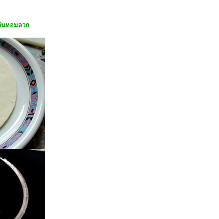
บต้นหอมลวก