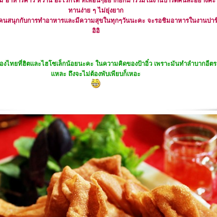
ม อาหารคาว หวาน อะไรก็ได้ ที่เพื่อนๆอยากยกมาร่วมในงานปาร์ตี้คนละอย่างค่ะ 
ทานง่าย ๆ ไม่ยุ่งยาก
ๆทุกคนสนุกกับการทำอาหารและมีความสุขในทุกๆวันนะคะ จะรอชิมอาหารในงานปาร์
อิอิ
างของไทยที่ฮิตและไฮโซเล็กน้อยนะคะ ในความคิดของป้าอิ๋ว เพราะมันทำลำบากอีตรงต้
หละ ถึงจะไม่ต้องพับเพียบก็เหอะ