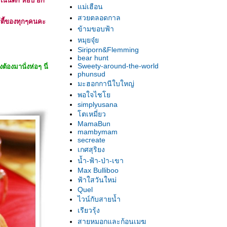
เน้นตัก หยิบ ยก
ม่เฮือน
สวยตลอดกาล
ตี้ของทุกๆคนคะ
ข้ามขอบฟ้า
หมุยจุ๋
Siriporn&Flemming
bear hunt
Sweety-around-the-world
องมานั่งห่อๆ นี่
phunsud
มะฮอกกานีใบใหญ่
พอใจไช
simplyusana
ตเหมี่ยว
MamaBun
mambymam
secreate
เกศสุริยง
น้ำ-ฟ้า-ป่า-เขา
Max Bulliboo
ฟ้าใสวันใหม่
Quel
ไวน์กับสายน้ำ
เรียวรุ้ง
สายหมอกและก้อนเมฆ