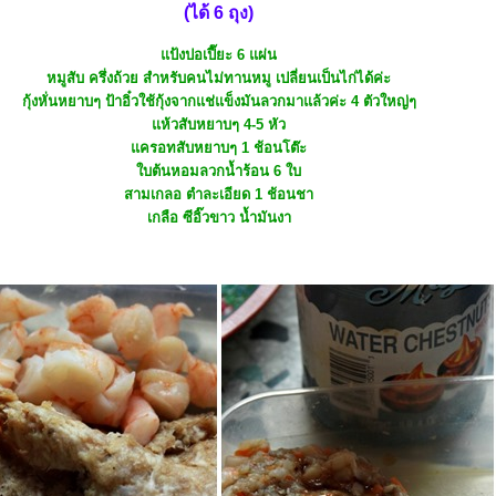
(ได้ 6 ถุง)
ป้งปอเปี๊ยะ 6 แผ่น
หมูสับ ครึ่งถ้วย สำหรับคนไม่ทานหมู เปลี่ยนเป็นไก่ได้ค่ะ
กุ้งหั่นหยาบๆ ป้าอิ๋วใช้กุ้งจากแช่แข็งมันลวกมาแล้วค่ะ 4 ตัวใหญ่ๆ
ห้วสับหยาบๆ 4-5 หัว
ครอทสับหยาบๆ 1 ช้อนโต๊ะ
บต้นหอมลวกน้ำร้อน 6 ใบ
สามเกลอ ตำละเอียด 1 ช้อนชา
เกลือ ซีอิ๊วขาว น้ำมันงา