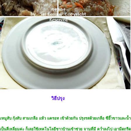
วิธีปรุง
ูสับ กุ้งสับ สามเกลือ แห้ว แครอท เข้าด้วยกัน ปรุงรสด้วยเกลือ ซีอิ๊วขาวและน้ำม
มาเป็นสี่เหลี่ยมค่ะ ก็เลยใช้เทคโนโลยีชาวบ้านเข้าช่วย จานที่มี คว่ำลงไป เอามีดกรีด