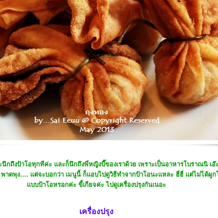
กถึงป้าโอทุกทีค่ะ และก็นึกถึงพี่หญิงบี๊ของเราด้วย เพราะเป็นอาหารโบราณนิ เอ
ุ้ย พาดพุง…. แต่จะบอกว่า เมนูนี้ ก็แอบไปดูวิธีทำจากป้าโอนะแหละ ฮี่ฮี่ แต่ไม่ได้
บบป้าโอหรอกค่ะ ขี้เกียจค่ะ ไปดูเครื่องปรุงกันเนอะ
เครื่องปรุง