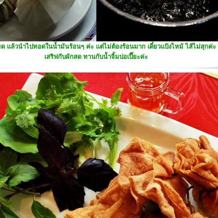
แล้วนำไปทอดในน้ำมันร้อนๆ ค่ะ แต่ไม่ต้องร้อนมาก เดี๋ยวแป้งไหม้ ไส้ไม่สุกค่ะ
เสริฟกับผักสด ทานกับน้ำจิ้มปอเปี๊ยะค่ะ