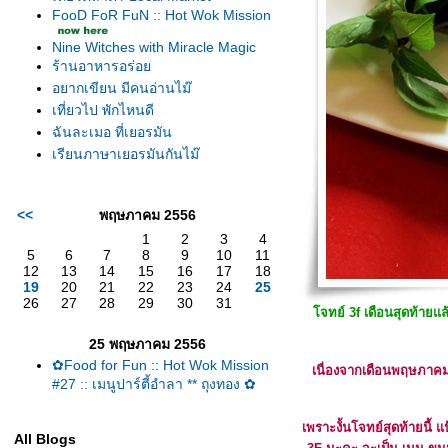
FooD FoR FuN :: Hot Wok Mission
Nine Witches with Miracle Magic
ร้านอาหารอร่อ
อยากเขียน มีคนอ่านไม๊
เที่ยวไป พักไหนดี
ฉันละเมอ ที่เยอรมัน
เรียนภาษาเยอรมันกันไม๊
<<
พฤษภาคม 2556
1
2
3
4
5
6
7
8
9
10
11
12
13
14
15
16
17
18
19
20
21
22
23
24
25
26
27
28
29
30
31
จทย์ 3f เดือนสุดท้ายแล
25 พฤษภาคม 2556
✿Food for Fun :: Hot Wok Mission
เนื่องจากเดือนพฤษภาคมน
#27 :: เมนูปาร์ตี้อำลา ** ถุงทอง ✿
เพราะงั้นโจทย์สุดท้ายนี้ 
All Blogs