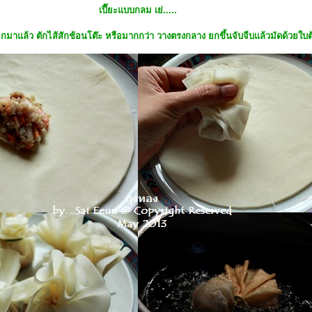
เปี๊ยะแบบกลม เย่.....
กมาแล้ว ตักไส้สักช้อนโต๊ะ หรือมากกว่า วางตรงกลาง ยกขึ้นจับจีบแล้วมัดด้วยใ