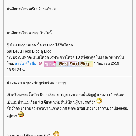
บันทึกการโหวตเรียบร้อยแล้วค่ะ
บันทึกการโหวต Blog ในวันนี้
ผู้เขียน Blog หมวดเนื้อหา Blog ได้รับโหวต
Sai Eeuu Food Blog ดู Blog
ระบบจะบันทึกคะแนนโหวต เฉพาะการโหวต 10 ครั้งล่าสุดในแต่ละวันเท่านั้น
ดย:
สาวไกด์ใจซื่อ
4 กันยายน 2559
18:54:24 น.
น่าอร่อยมากๆเลยค่ะ ดูเข้มข้นมากๆๆๆๆ
เจ้าศรีเกศของจี๊ดจ๊าดนี่จากเรื่อง สาปภูสา ค่ะ ตอนนั้นธัญญ่าเล่นค่ะ เจ้าศรีเกศ
เป็นแม่บ้านแม่เรือน นั่งเคี่ยวแกงทั้งคืนให้คุณผู้ชายสุดที่รัก
จี๊ดจ๊าดพยายามสวมวิญญาณเจ้าศรีเกศ แต่จะอร่อยได้อย่างจ้าวรึเปล่านี่ยังสงสั
อยู่คร่า
หวต Food Blog นะคะ ป้าอิ๋ว