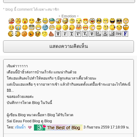
* blog นี้ comment ได้เฉพาะสมาชิก
+
Emotion
+
เจิมค่าาาาาา
เดือนนี้ป้าอิ๋วส่งการบ้านเร็วจัง แถมน่ากินด้ว
ส่แฮมเส้นลงไปทำให้หอมจริง ๆ มีลูกเล่นเวลาเคี้ยวด้วยนะ
ต่เป็นแฮมเหลือ ๆ จากอาหารเช้า แล้วถ้ากินหมดตั้งแต่มื้อเช้าจะเอาอะไรใส่ล่ะนี่
อิอิ...
ขอสองถ้วยเลยค่ะ
บันทึกการโหวต Blog ในวันนี้
ผู้เขียน Blog หมวดเนื้อหา Blog ได้รับโหวต
Sai Eeuu Food Blog ดู Blog
ดย:
เนินน้ำ
3 กันยายน 2559 17:18:09 น.