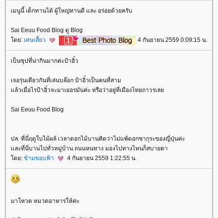
เมนูนี้ เด็กทานได้ ผู้ใหญ่ทานดี และ อร่อยด้วยครับ
Sai Eeuu Food Blog ดู Blog
ดย:
เศษเสี้ยว
4 กันยายน 2559 0:09:15 น.
เป็นซุปที่น่ากินมากค่ะป้าอิ๋ว
เจอรุ่นเดียวกันที่เล่นบล๊อก ป้าอิ๋วเป็นคนที่สาม
ล้วเมื่อไรป้าอิ๋วจะมาเยอรมันค่ะ หรือว่าอยู่ที่เมืองไทยถาวรเล
Sai Eeuu Food Blog
ปล. ที่นี่ฤดูใบไม้ผล้ เวลาดอกไม้บานคิดว่าไม่แพ้ดอกซากุระของญี่ปุ่นค่ะ
ละที่นี่บานไปทั่วหมู่บ้าน ถนนหนทาง มองไปทางไหนก็สบายตา
ดย:
ข้ามขอบฟ้า
4 กันยายน 2559 1:22:55 น.
มาโหวด หมวดอาหารให้ค่ะ