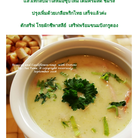
ล้วเทกลับมาใส่หม้อซุปใหม่ เติมครีมสด ชิมรส
ปรุงเพิ่มด้วยเกลือพริกไทย เสร็จแล้วค่ะ
ตักสริฟ โรยผักชีพาสลีย์ เสริฟพร้อมขนมปังกรูตอง