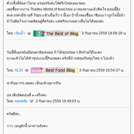
คั่วกลิ้งยี่ห้อจาโหรม อร่อยจริงค่่ะใส่พริกไทยเยอะชอบ
เคยซื้อจากงาน Thaifex-World of food Asia มาลองทานแล้วติดใจ ตอนนี้ยิ่ง
สะดวกค่ะมีขายที่ Tops แล้วเมื่อเร็ว ๆ นี้เอง ป้าอิ๋วลองซื้อมาชิมนะว่าถูกใจมั๊ยถ้า
จำไม่ผิดโรงงานผลิตอยู่ที่ตรังค่ะ แต่พริกแกงอย่างอื่นไม่ได้ลองค่ะ
ดย:
เนินน้ำ
3 กันยายน 2559 18:08:28 น.
วันนี้ที่เยอรมันมีฝนตกนิดหน่อย ถ้าได้ซุปอร่อย ๆ สักถ้วยก็ดีนะคะ
นานแล้วไม่ได้ทำซุปแบบนี้กินเลยค่ะ ฝรั่งที่บ้านชอบกินซุปไทย ๆ ไปแล้ว
ดย:
ALDI
3 กันยายน 2559 18:54:37 น.
น่ากินมากๆ เลยค่ะ เห็นแล้วอยากกิน
ปล.เพิ่งอัพตอนที่ ๓ เสร็จค่ะ
ดย:
sawkitty
3 กันยายน 2559 19:49:03 น.
สวัสดีค่ะ..
วาว..เมนูผักนี้ น่าทานจังคะ