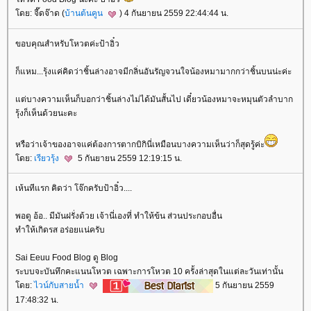
ดย: จี๊ดจ๊าด (
บ้านต้นคูน
) 4 กันยายน 2559 22:44:44 น.
ขอบคุณสำหรับโหวตค่ะป้าอิ๋ว
ก็แหม...รุ้งแค่คิดว่าชิ้นล่างอาจมีกลิ่นอันรัญจวนใจน้องหมามากกว่าชิ้นบนน่ะค่ะ
ต่บางความเห็นก็บอกว่าชิ้นล่างไม่ได้มันสั้นไป เดี๋ยวน้องหมาจะหมุนตัวลำบาก
รุ้งก็เห็นด้วยนะคะ
หรือว่าเจ้าของอาจแค่ต้องการตากบิกินี่เหมือนบางความเห็นว่าก็สุดรู้ค่ะ
ดย:
เรียวรุ้ง
5 กันยายน 2559 12:19:15 น.
เห้นทีแรก คิดว่า โจ๊กครับป้าอิ๋ว....
พอดู อ้อ.. มีมันฝรั่งด้วย เจ้านี่เองที่ ทำให้ข้น ส่วนประกอบอื่น
ทำให้เกิดรส อร่อยแน่ครับ
Sai Eeuu Food Blog ดู Blog
ระบบจะบันทึกคะแนนโหวต เฉพาะการโหวต 10 ครั้งล่าสุดในแต่ละวันเท่านั้น
ดย:
ไวน์กับสายน้ำ
5 กันยายน 2559
17:48:32 น.