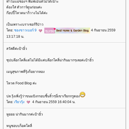
ทำไมแม่ซองฯ พิมพ์เม้นท์ไม่ได้เน๊าะ
ต้องใส่ ตัวการ์ตูนก่อนค่ะ
ก๊อปปี้โหวดมาก็วางไม่ได้ค่ะ
เป็นเพราะเบราเซอร์รึป่าว
ดย:
ซองขาวเบอร์ 9
4 กันยายน 2559
13:17:18 น.
สวัสดีค่ะป้าอิ๋ว
ซุปบล๊อกโคลี่แต่ไม่ได้มีแค่บล๊อกโคลี่น่ากินมากๆเลยค่ะป้าอิ๋ว
เมนูสุขภาพที่รุ้งก็อยากลอง
หวต Food Blog ค่ะ
ปล.รุ้งเพิ่งรู้ว่าขนมปังกรอบชิ้นจิ๋วๆนี่เขาเรียกกรูตอง
ดย:
เรียวรุ้ง
4 กันยายน 2559 16:40:04 น.
หูยยย น่ากินมากค่ะป้าอิ๋ว
หนูชอบบร็อคโคลี่