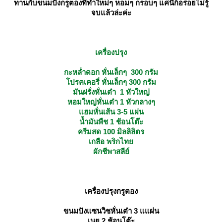
ทานกับขนมปังกรูตองที่ทำใหม่ๆ หอมๆ กรอบๆ แค่นี้ก็อร่อยไม่รู้
จบแล้วล่ะค่ะ
เครื่องปรุง
กะหล่ำดอก หั่นเล็กๆ 300 กรัม
ปรคเคอรี่ หั่นเล็กๆ 300 กรัม
มันฝรั่งหั่นเต๋า 1 หัวใหญ่
หอมใหญ่หั่นเต๋า 1 หัวกลางๆ
ฮมหั่นเส้น 3-5 แผ่น
น้ำมันพืช 1 ช้อนโต๊ะ
ครีมสด 100 มิลลิลิตร
เกลือ พริกไท
ผักชีพาสลีย์
เครื่องปรุงกรูตอง
ขนมปังแซนวิชหั่นเต๋า 3 แแผ่น
เนย 2 ช้อนโต๊ะ