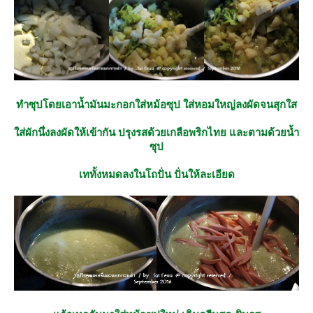
ทำซุปโดยเอาน้ำมันมะกอกใส่หม้อซุป ใส่หอมใหญ่ลงผัดจนสุกใส
ส่ผักนึ่งลงผัดให้เข้ากัน ปรุงรสด้วยเกลือพริกไทย และตามด้วยน้ำ
ซุป
เททั้งหมดลงในโถปั่น ปั่นให้ละเอียด