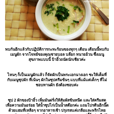
พบกันอีกแล้วกับปฏิบัติการกะทะร้อนของทุกๆ เดือน เดือนนี้พบกับ
เมนูผัก จากโจทย์ของคุณชายบอล บล๊อก ทนายอ้วน ซึ่งเมนู
สุขภาพแบบนี้ ป้าอิ๋วถนัดนักเชียวค่ะ
ไหนๆ ก็เป็นเมนูผักแล้ว ก็จัดผักเป็นพระเอกนางเอก ซะให้เต็มที่
กับเมนูซุปผัก ที่เน้นๆ ผักในซุปครีมข้นๆ แบบที่แม้แต่เด็กๆ ที่ไม่
ชอบทานผัก ยังต้องชอบค่ะ
ซุป 2 ผักของป้าอิ๋ว เพิ่มมันฝรั่งให้สัมผัสข้นหนืด และใส่ครีมสด
เพื่อความมันอร่อย ใส่น้ำซุปไก่เป็นน้ำสต๊อกค่ะ แถมโปรตีนอีกนิ๊ด
ด้วยแฮมที่เหลือๆ จากอาหารเช้า ปรุงรสแค่เกลือและพริกไท