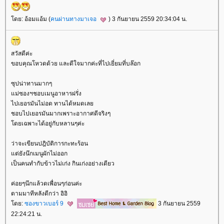
ดย: อ้อมแอ้ม (
คนผ่านทางมาเจอ
) 3 กันยายน 2559 20:34:04 น.
สวัสดีค่ะ
ขอบคุณโหวดด้วย และดีใจมากค่ะที่ไปเยี่ยมที่บล๊อก
ซุปน่าทานมากๆ
ม่ซองฯชอบเมนูอาหารฝรั่ง
ไปเยอรมันไม่อด ทานได้หมดเล
ชอบไปเยอรมันมากเพราะอากาศดีจริงๆ
ดยเฉพาะได้อยู่กับหลานๆค่ะ
ว่าจะเขียนปฎิบัติการกะทะร้อน
ต่ยังนึกเมนูผักไม่ออก
เป็นคนทำกับข้าวไม่เก่ง กินเก่งอย่างเดียว
ค่อยๆนึกแล้วดเพื่อนๆก่อนค่ะ
ตามมาทีหลังดีกว่า อิอิ
ดย:
ซองขาวเบอร์ 9
3 กันยายน 2559
22:24:21 น.