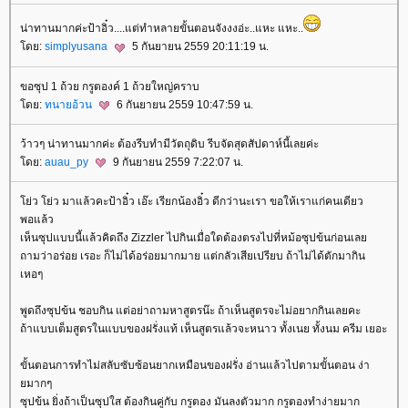
น่าทานมากค่ะป้าอิ๋ว....แต่ทำหลายขั้นตอนจังงงอ่ะ..แหะ แหะ..
ดย:
simplyusana
5 กันยายน 2559 20:11:19 น.
ขอซุป 1 ถ้วย กรูตองค์ 1 ถ้วยใหญ่คราบ
ดย:
ทนายอ้วน
6 กันยายน 2559 10:47:59 น.
ว้าวๆ น่าทานมากค่ะ ต้องรีบทำมีวัตถุดิบ รีบจัดสุดสัปดาห์นี้เลยค่ะ
ดย:
auau_py
9 กันยายน 2559 7:22:07 น.
่ว โย่ว มาแล้วคะป้าอิ๋ว เอ๊ะ เรียกน้องอิ๋ว ดีกว่านะเรา ขอให้เราแก่คนเดียว
พอแล้ว
เห็นซุปแบบนี้แล้วคิดถึง Zizzler ไปกินเมื่อใดต้องตรงไปที่หม้อซุปข้นก่อนเล
ถามว่าอร่อย เรอะ ก็ไม่ได้อร่อยมากมาย แต่กลัวเสียเปรียบ ถ้าไม่ได้ตักมากิน
เหอๆ
พูดถึงซุปข้น ชอบกิน แต่อย่าถามหาสูตรน๊ะ ถ้าเห็นสูตรจะไม่อยากกินเลยคะ
ถ้าแบบเต็มสูตรในแบบของฝรั่งแท้ เห็นสูตรแล้วจะหนาว ทั้งเนย ทั้งนม ครีม เยอะ
ขั้นตอนการทำไม่สลับซับซ้อนยากเหมือนของฝรั่ง อ่านแล้วไปตามขั้นตอน ง่า
มากๆ
ซุปข้น ยิ่งถ้าเป็นซุปใส ต้องกินคู่กับ กรูตอง มันลงตัวมาก กรูตองทำง่ายมาก