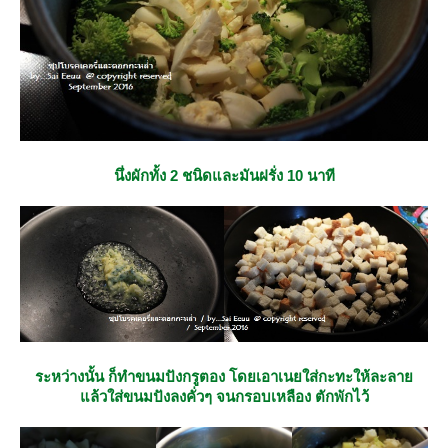
นึ่งผักทั้ง 2 ชนิดและมันฝรั่ง 10 นาที
ระหว่างนั้น ก็ทำขนมปังกรูตอง โดยเอาเนยใส่กะทะให้ละลา
ล้วใส่ขนมปังลงคั่วๆ จนกรอบเหลือง ตักพักไว้