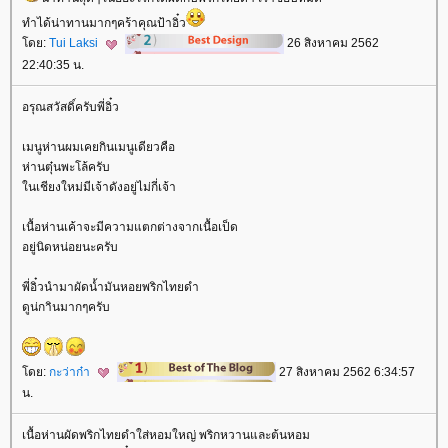
ทำได้น่าทานมากๆคร้าคุณป้าอิ๋ว
ดย:
Tui Laksi
26 สิงหาคม 2562
22:40:35 น.
อรุณสวัสดิ์ครับพี่อิ๋ว
เมนูห่านผมเคยกินเมนูเดียวคือ
ห่านตุ๋นพะโล้ครับ
นเชียงใหม่มีเจ้าดังอยู่ไม่กี่เจ้า
เนื้อห่านเค้าจะมีความแตกต่างจากเนื้อเป็ด
อยู่นิดหน่อยนะครับ
พี่อิ๋วนำมาผัดน้ำมันหอยพริกไทยดำ
ดูน่กาินมากๆครับ
ดย:
กะว่าก๋า
27 สิงหาคม 2562 6:34:57
น.
เนื้อห่านผัดพริกไทยดำใส่หอมใหญ่ พริกหวานและต้นหอม