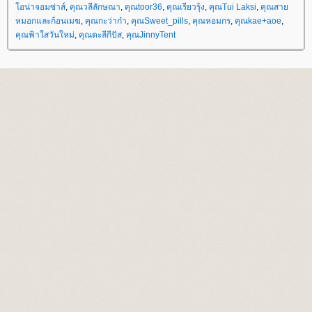
อน่าจอมซ่าส์
,
คุณวลีลักษณา
,
คุณtoor36
,
คุณเรียวรุ้ง
,
คุณTui Laksi
,
คุณสา
หมอกและก้อนเมฆ
,
คุณกะว่าก๋า
,
คุณSweet_pills
,
คุณหอมกร
,
คุณkae+aoe
,
คุณฟ้าใสวันใหม่
,
คุณตะลีกีปัส
,
คุณJinnyTent