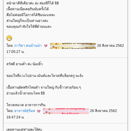
หน้าตาดีทีเดียวค่ะ อ่ะ สองทีก็ได้ อิอิ
เนื้อห่านเนี่ยเคยกินนับครั้งได้
คือไม่ค่อยมีโอกาสได้ชิมน่ะแหละ
ส่วนใหญ่ก็จะเป็นห่านย่างค่ะ
ขอบคุณกำลังใจให้พี่ด้วยนะคะ
ดย:
ภาวิดา คนบ้านป่า
26 สิงหาคม 2562
17:05:27 น.
สวัสดี ยามค่ำ ค่ะ น้องอิ๋ว
ขอบใจที่แวะไปอ่าน เม้นท์และโหวดที่บล็อกครู นะจ้ะ
เนื้อห่านผัดพริกไทยดำ จานใหญ่ กับข้ัาวสวยร้อน ๆ
อ่านแล้วน้ำลายจะไหล อิอิ
หวดหมวด อาหารการกิน
ดย:
อาจารย์สุวิมล
26 สิงหาคม 2562
18:47:24 น.
เคยทานแต่ห่านพะโล้ค่ะ