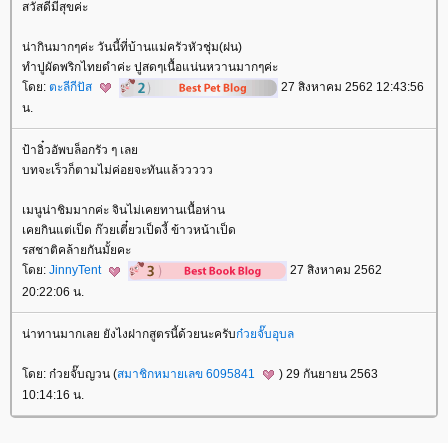
สวัสดีมีสุขค่ะ
น่ากินมากๆค่ะ วันนี้ที่บ้านแม่ครัวหัวชุ่ม(ฝน)
ทำปูผัดพริกไทยดำค่ะ ปูสดๆเนื้อแน่นหวานมากๆค่ะ
ดย:
ตะลีกีปัส
27 สิงหาคม 2562 12:43:56
น.
ป้าอิ๋วอัพบล็อกรัว ๆ เล
บทจะเร็วก็ตามไม่ค่อยจะทันแล้ววววว
เมนูน่าชิมมากค่ะ จินไม่เคยทานเนื้อห่าน
เคยกินแต่เป็ด ก๊วยเตี๋ยวเป็ดงี้ ข้าวหน้าเป็ด
รสชาติคล้ายกันมั้ยคะ
ดย:
JinnyTent
27 สิงหาคม 2562
20:22:06 น.
น่าทานมากเลย ยังไงฝากสูตรนี้ด้วยนะครับ
ก๋วยจั๊บอุบล
ดย: ก๋วยจั๊บญวน (
สมาชิกหมายเลข 6095841
) 29 กันยายน 2563
10:14:16 น.