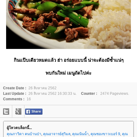
กินแป๊บเดียวหมดแล้ว ฮ่า อร่อยแบบนี้ น่าจะต้องมีซ้ำแน่ๆ
พบกันใหม่ เมนูถัดไปค่ะ
Create Date :
26 สิงหาคม 2562
Last Update :
26 สิงหาคม 2562 16:30:33 น.
Counter :
2474 Pageviews.
Comments :
16
ผู้โหวตบล็อกนี้...
คุณภาวิดา คนบ้านป่า
,
คุณอาจารย์สุวิมล
,
คุณเนินน้ำ
,
คุณซองขาวเบอร์ 9
,
คุณ