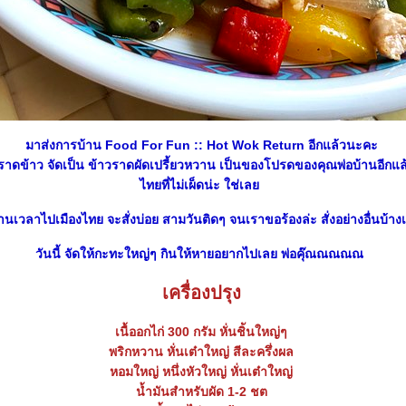
มาส่งการบ้าน
Food For Fun :: Hot Wok Return
อีกแล้วนะคะ
ูราดข้าว จัดเป็น ข้าวราดผัดเปรี้ยวหวาน
เป็นของโปรดของคุณพ่อบ้านอีกแล้
ไทยที่ไม่เผ็ดน่ะ ใช่เล
บ้านเวลาไปเมืองไทย จะสั่งบ่อย สามวันติดๆ จนเราขอร้องล่ะ สั่งอย่างอื่นบ้างเถ
วันนี้ จัดให้กะทะใหญ่ๆ กินให้หายอยากไปเลย พ่อคุ๊ณณณณณ
เครื่องปรุง
เนื้ออกไก่ 300 กรัม หั่นชิันใหญ่ๆ
พริกหวาน หั่นเต๋าใหญ่ สีละครึ่งผล
หอมใหญ่ หนึ่งหัวใหญ่ หั่นเต๋าใหญ่
น้ำมันสำหรับผัด 1-2 ชต