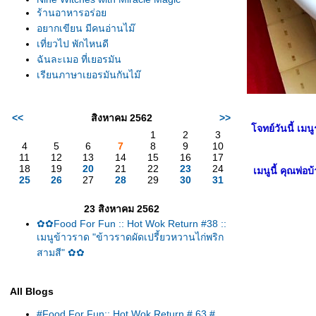
ร้านอาหารอร่อ
อยากเขียน มีคนอ่านไม๊
เที่ยวไป พักไหนดี
ฉันละเมอ ที่เยอรมัน
เรียนภาษาเยอรมันกันไม๊
<<
สิงหาคม 2562
>>
จทย์วันนี้ เมน
1
2
3
4
5
6
7
8
9
10
11
12
13
14
15
16
17
18
19
20
21
22
23
24
เมนูนี้ คุณพ่อ
25
26
27
28
29
30
31
23 สิงหาคม 2562
✿✿Food For Fun :: Hot Wok Return #38 ::
เมนูข้าวราด "ข้าวราดผัดเปรี้ยวหวานไก่พริก
สามสี" ✿✿
All Blogs
#Food For Fun:: Hot Wok Return # 63 #