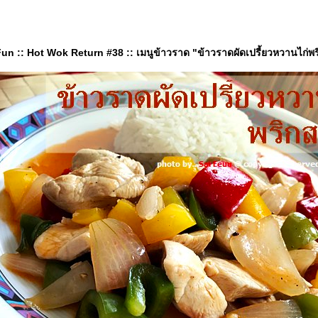
 :: Hot Wok Return #38 :: เมนูข้าวราด "ข้าวราดผัดเปรี้ยวหวานไก่พ