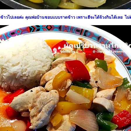
ดข้าวไปเลยค่ะ คุณพ่อบ้านชอบแบบราดข้าว เพราะฮีจะได้จ้วงกินได้เลย ไม่ต