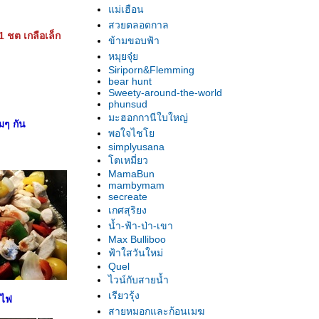
ม่เฮือน
สวยตลอดกาล
1 ชต เกลือเล็ก
ข้ามขอบฟ้า
หมุยจุ๋
Siriporn&Flemming
bear hunt
Sweety-around-the-world
phunsud
มะฮอกกานีใบใหญ่
มๆ กัน
พอใจไช
simplyusana
ตเหมี่ยว
MamaBun
mambymam
secreate
เกศสุริยง
น้ำ-ฟ้า-ป่า-เขา
Max Bulliboo
ฟ้าใสวันใหม่
Quel
ไวน์กับสายน้ำ
เรียวรุ้ง
ดไฟ
สายหมอกและก้อนเมฆ