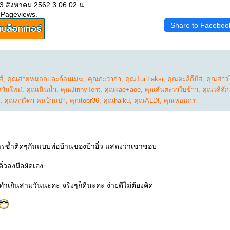
23 สิงหาคม 2562 3:06:02 น.
 Pageviews.
Share to Faceboo
์
,
คุณสายหมอกและก้อนเมฆ
,
คุณกะว่าก๋า
,
คุณTui Laksi
,
คุณตะลีกีปัส
,
คุณสาวไ
สวันใหม่
,
คุณเนินน้ำ
,
คุณJinnyTent
,
คุณkae+aoe
,
คุณสันตะวาใบข้าว
,
คุณวลีลั
,
คุณภาวิดา คนบ้านป่า
,
คุณtoor36
,
คุณhaiku
,
คุณALDI
,
คุณหอมกร
หารซ้ำติดๆกันแบบพ่อบ้านของป้าอิ๋ว แสดงว่าเขาชอบ
าอิ๋วลงมือผัดเอง
งทำเกินสามวันนะคะ จริงๆก็ดีนะคะ ง่ายดีไม่ต้องคิด