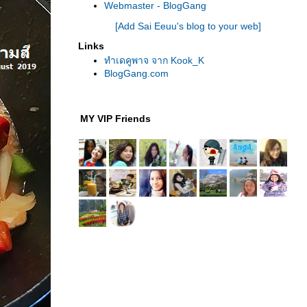
Webmaster - BlogGang
[Add Sai Eeuu's blog to your web]
Links
ทำเดคูพาจ จาก Kook_K
BlogGang.com
MY VIP Friends