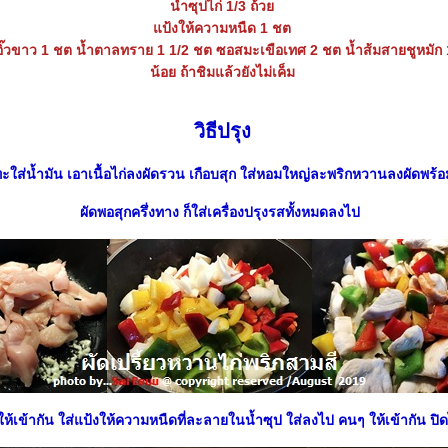
น้ำซุปไก่ 1/3 ถ้ว
ป้งให้ความหนืด 1 ชต
 ซีอิ๊วขาว 1 ชต น้ำตาลทราย 1 1/2 ชต ซอสมะเขือเทศ 2 ชต น้ำส้มสายชูหมัก 
น้อย ถ้าชิมแล้วยังไม่เค็ม
วิธีปรุง
ทะใส่น้ำมัน เอาเนื้อไก่ลงผัดรวน เกือบสุก ใส่หอมใหญ่ละพริกหวานลงผัดพร้อ
ผัดพอสุกครึ่งทาง ก็ใส่เครื่องปรุงรสทั้งหมดลงไป
ให้เข้ากัน ใส่แป้งให้ความหนืดที่ละลายในน้ำซุป ใส่ลงไป คนๆ ให้เข้ากัน ปิ