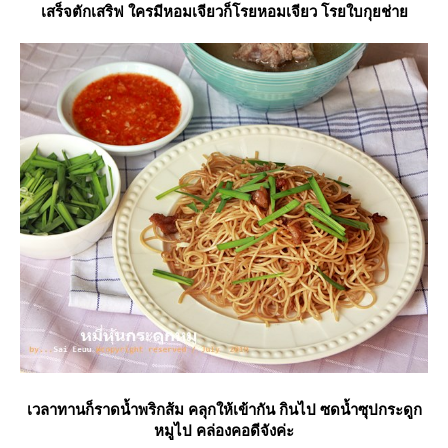
เสร็จตักเสริฟ ใครมีหอมเจียวก็โรยหอมเจียว โรยใบกุยช่า
เวลาทานก็ราดน้ำพริกส้ม คลุกให้เข้ากัน กินไป ซดน้ำซุปกระดูก
หมูไป คล่องคอดีจังค่ะ