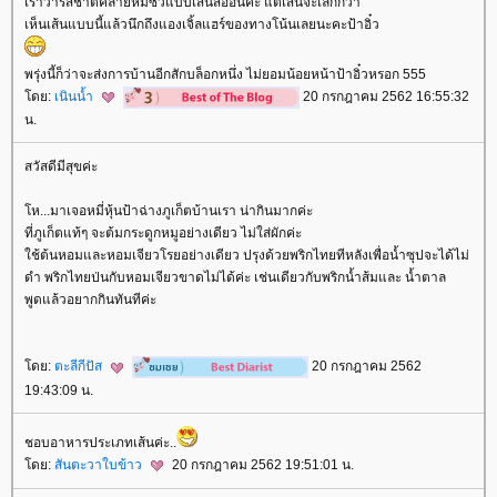
เราว่ารสชาติคล้ายหมี่ซั่วแบบเส้นสีอ่อนค่ะ แต่เส้นจะเล็กกว่า
เห็นเส้นแบบนี้แล้วนึกถึงแองเจิ้ลแฮร์ของทางโน้นเลยนะคะป้าอิ๋ว
พรุ่งนี้ก็ว่าจะส่งการบ้านอีกสักบล็อกหนึ่ง ไม่ยอมน้อยหน้าป้าอิ๋วหรอก 555
ดย:
เนินน้ำ
20 กรกฎาคม 2562 16:55:32
น.
สวัสดีมีสุขค่ะ
ห...มาเจอหมี่หุ้นป้าฉ่างภูเก็ตบ้านเรา น่ากินมากค่ะ
ที่ภูเก็ตแท้ๆ จะต้มกระดูกหมูอย่างเดียว ไม่ใส่ผักค่ะ
ช้ต้นหอมและหอมเจียวโรยอย่างเดียว ปรุงด้วยพริกไทยทีหลังเพื่อน้ำซุปจะได้ไม่
ดำ พริกไทยป่นกับหอมเจียวขาดไม่ได้ค่ะ เช่นเดียวกับพริกน้ำส้มและ น้ำตาล
พูดแล้วอยากกินทันทีค่ะ
ดย:
ตะลีกีปัส
20 กรกฎาคม 2562
19:43:09 น.
ชอบอาหารประเภทเส้นค่ะ..
ดย:
สันตะวาใบข้าว
20 กรกฎาคม 2562 19:51:01 น.