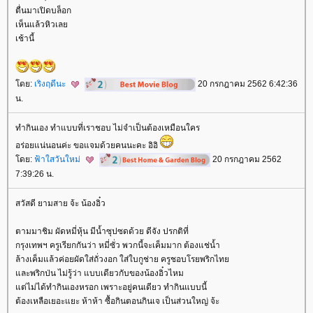
ตื่นมาเปิดบล็อก
เห็นแล้วหิวเล
เช้านี้
ดย:
เริงฤดีนะ
20 กรกฎาคม 2562 6:42:36
น.
ทำกินเอง ทำแบบที่เราชอบ ไม่จำเป็นต้องเหมือนใคร
อร่อยแน่นอนค่ะ ขอแจมด้วยคนนะคะ อิอิ
ดย:
ฟ้าใสวันใหม่
20 กรกฎาคม 2562
7:39:26 น.
สวัสดี ยามสาย จ้ะ น้องอิ๋ว
ตามมาชิม ผัดหมี่หุ้น มีน้ำซุปซดด้วย ดีจัง ปรกติที่
กรุงเทพฯ ครูเรียกกันว่า หมี่ซั่ว พวกนี้จะเค็มมาก ต้องแช่น้ำ
ล้างเค็มแล้วค่อยผัดใส่ถั่วงอก ใส่ใบกูช่าย ครูชอบโรยพริกไท
ละพริกป่น ไม่รู้ว่า แบบเดียวกับของน้องอิ๋วไหม
ต่ไม่ได้ทำกินเองหรอก เพราะอยู่คนเดียว ทำกินแบบนี้
ต้องเหลือเยอะแยะ ห้าห้า ซื้อกินตอนกินเจ เป็นส่วนใหญ่ จ้ะ