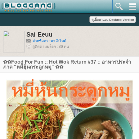
Sai Eeuu
ฝากข้อความหลังไมค์
ผู้ติดตามบล็อก : 86 คน
✿✿Food For Fun :: Hot Wok Return #37 :: อาหารประจำ
ภาค "หมี่ฮุ้นกระดูกหมู" ✿✿