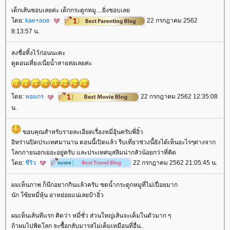
เด็กเส้นชอบเลยค่ะ เด็กกระดูกหมู....ยิ่งชอบเล
ดย:
kae+aoe
22 กรกฎาคม 2562
8:13:57 น.
ลงชื่อทิ้งไว้ก่อนนะคะ
ดูตอนเที่ยงเนี่ยน้ำลายสอเลยค่ะ
ดย:
หอมกร
22 กรกฎาคม 2562 12:35:08
น.
ขอบคุณสำหรับรายละเอียดเรื่องหมี่ฮุ้นครับพี่อิ๋ว
อิหร่านปิดประเทศมานาน ตอนนี้เปิดแล้ว รีบเที่ยวช่วงนี้ยังได้เห็นอะไรๆต่างจาก
ลกภายนอกเยอะอยู่ครับ และประเทศมุสลิมน่ากลัวน้อยกว่าที่คิด
ดย:
ชีริว
22 กรกฎาคม 2562 21:05:45 น.
ผมเห็นภาพ ก็นึกอยากกินแล้วครับ ซดน้ำกระดูกหมูที่ไม่เปื่อยมาก
นัก โซ้ยหมี่หุ้น อาหย่อยแน่เลยป้าอิ๋ว
ผมเห็นเส้นทีแรก คิดว่า หมี่ซั่ว ส่วนใหญ่เส้นจะเค็มในตัวมาก ๆ
ถ้าผมไปพิดโลก จะซื้อกลับมารสไม่เค็มเหมือนที่อื่น..