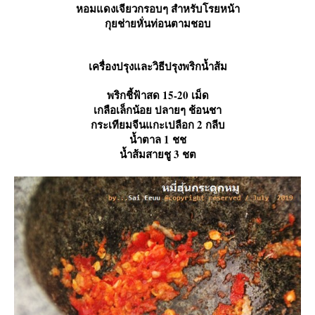
หอมแดงเจียวกรอบๆ สำหรับโรยหน้า
กุยช่ายหั่นท่อนตามชอบ
เครื่องปรุงและวิธีปรุงพริกน้ำส้ม
พริกชี้ฟ้าสด 15-20 เม็ด
เกลือเล็กน้อย ปลายๆ ช้อนชา
กระเทียมจีนแกะเปลือก 2 กลีบ
น้ำตาล 1 ชช
น้ำส้มสายชู 3 ชต