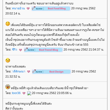
กินหมี่เปล่าๆก็เอานะครับ ชอบอาหารเส้นอยู่แล้วคราบบ
ดย:
ทนายอ้วน
20 กรกฎาคม 2562
20:02:14 น.
เพิ่งเคยได้ยินหมี่ฮุ้น อาหารใต้นึกออกแต่พวกสะตอผัดกะปิ ใบเหลียงผัดไข่
กงใต้ แกงเหลือง ฯลฯ อาหารใต้ที่มีความจีนมาผสมผสานแถวๆภูเก็ต-สงขลาไม่
ค่อยได้กินครับ ตอนไปภูเก็ตเมนูแปลกที่ได้ลองก็จุ๋ยก๊วยละมั้ง
เห็นน้ำซุปละอยากกินกระดูกหมูต้มหัวไชเท้าขึ้นมาเลย ถ้าผมทำเมนูนี้เองคงไปไม่
ถึงหมี่ฮุ้น เสร็จตั้งแต่ซุปกระดูกหมูนี่ละครับ จับมากินกะข้าวสวย 555
ดย:
ชีริว
20 กรกฎาคม 2562 21:04:37 น.
น่าทานจังเลยค่ะ
ดย:
วลีลักษณา
20 กรกฎาคม 2562
21:32:52 น.
หมี่ฮุ้น หมี่สั่ว ดูแล้วมันเส้นแบบเดียวกันเลย มีน้ำซุปให้ซดด้วย~
ดย:
toor36
20 กรกฎาคม 2562 23:05:06 น.
หมี่ฮุ้นกระดูกหมูเมนูนี้เพิ่งเคยได้ยินค่ะ
คิดว่างั้นนะคะ