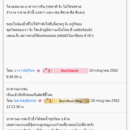
หวดหมวด อาหารการกิน (รสชาติ จ้ะ ไม่ใช่รสชาด
จำง่าย ๆ ชาด ตัวนี้ แปลว่า แดง เช่น สีชาด คือ สีแดง)
ขอบใจน้องอิ๋วที่ไปให้กำลังใจที่บล็อกครู จ้ะ ครูก็ชอบ
ชุดไทยของเรา จ้ะ ใส่แล้วดูมีความเป็นไทย ดี แต่มันร้อนจัง
เลยนะจ๊ะ อยากสวยก็ต้องทนหน่อย (สมัยยังไม่เกษียณ ห้าห้า)
ดย:
อาจารย์สุวิมล
20 กรกฎาคม 2562
8:49:36 น.
น่าทานมากค่ะ
เห็นแล้วนึกถึงขนมจีนผัดซีอิ๊วค่ะ
ดย:
tuk-tuk@korat
20 กรกฎาคม 2562
12:11:40 น.
น่าทานมากค่ะป้าอิ๋วได้ซดน้ำซุปร้อน ๆ ด้ว
เคยทานแบบหมี่ฮุ้นกระดูกหมูแบบก๋วยเตี๋ยวตอนไปเที่ยวตรัง