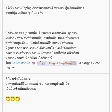
ครั้งที่ทำงานบัญชีอยู่ ภัตตาคารแถวเจ้าพระยา..กุ๊กเรียกหมี่ขาว
ว่าหมี่ฮุ้น ผมก็เออ ๆ เป็นแต่กิน..
...
ป้าอิ๋วแซวว่า อยู่ป่าเหนือ เดี๋ยวลงมา ทะเลหัวหิน...ลูกสาว
ผมย้ายมาทำงานที่หัวหินเกือบสามปีแล้ว..ผมเลยขึ้นล่องมา
พักที่บ้านทุกเดือน... นั่งนึกถึงตอนที่ไปอบรมหัวหินก่อน
มีลูกสาว 555 พวกเราสนุกได้พักผ่อนโดยไม่เสียเงินบริษัท
ส่งมาเพราะเห็นว่า ทำงานหนักหลายปี เลยได้พัก หนึ่งเดือน
หายากมากครับที่ บริษัทจะใจดีแบบนี้
ดย:
ไวน์กับสายน้ำ
23 กรกฎาคม 2562
5:06:21 น.
7 โมงเช้าวันอังคาร
มาทานผัดหมี่ฮุ้นและซดน้ำซุบกระดุกหมูบ้านป้าอิ๋ว
เป็นมื้อเช้าเพิ่มพลังนะคะ