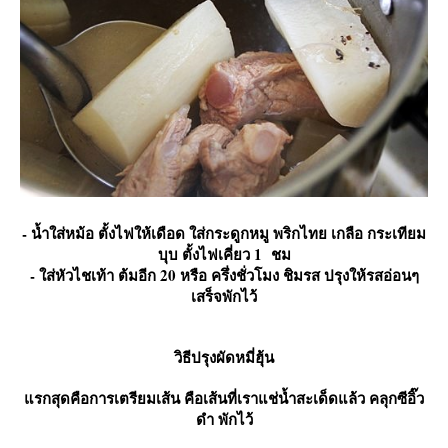
- น้ำใส่หม้อ ตั้งไฟให้เดือด ใส่กระดูกหมู พริกไทย เกลือ กระเทียม
บุบ ตั้งไฟเคี่ยว 1 ชม
- ใส่หัวไชเท้า ต้มอีก 20 หรือ ครึ่งชั่วโมง ชิมรส ปรุงให้รสอ่อนๆ
เสร็จพักไว้
วิธีปรุงผัดหมี่ฮุ้น
รกสุดคือการเตรียมเส้น คือเส้นที่เราแช่น้ำสะเด็ดแล้ว คลุกซีอิ๊ว
ดำ พักไว้