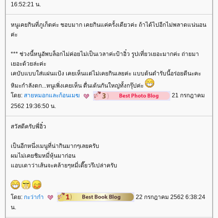
16:52:21 น.
หนูเคยกินที่ภูเก็ตค่ะ ชอบมาก เคยกินแค่ครั้งเดียวค่ะ ถ้าได้ไปอีกไม่พลาดแน่นอน
ค่ะ
*** ช่วงนี้หนูอัพบล็อกไม่ค่อยไม่เป็นเวลาค่ะป้าอิ๋ว รูปเที่ยวเยอะมากค่ะ ถ่ายมา
เยอะด้วยล่ะค่ะ
เคบับแบบใส่แผ่นแป้ง เคยเห็นแต่ไม่เคยกินเลยค่ะ แบบต้นตำรับนี้อร่อยดีนะคะ
หิมะกำลังตก...หนูเพิ่งเคยเห็น ตื่นเต้นกันใหญ่ทั้งกรุ๊ปค่ะ
ดย:
สายหมอกและก้อนเมฆ
21 กรกฎาคม
2562 19:36:50 น.
สวัสดีครับพี่อิ๋ว
เป็นอีกหนึ่งเมนูที่น่ากินมากๆเลยครับ
ผมไม่เคยชิมหมี่หุ้นมาก่อน
อบเดาว่าเส้นจะคล้ายๆหมี่เตี๊ยวรึเปล่าครับ
ดย:
กะว่าก๋า
22 กรกฎาคม 2562 6:38:24
น.