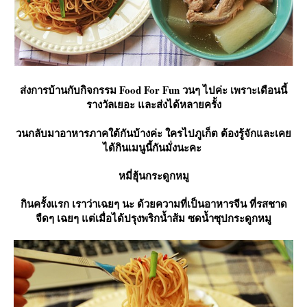
ส่งการบ้านกับกิจกรรม Food For Fun วนๆ ไปค่ะ เพราะเดือนนี้
รางวัลเยอะ และส่งได้หลายครั้ง
วนกลับมาอาหารภาคใต้กันบ้างค่ะ ใครไปภูเก็ต ต้องรู้จักและเค
ได้กินเมนูนี้กันมั่งนะคะ
หมี่ฮุ้นกระดูกหมู
กินครั้งแรก เราว่าเฉยๆ นะ ด้วยความที่เป็นอาหารจีน ที่รสชาด
จืดๆ เฉยๆ แต่เมื่อได้ปรุงพริกน้ำส้ม ซดน้ำซุปกระดูกหมู