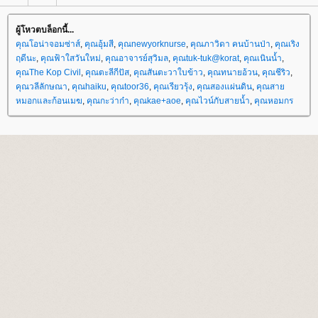
ผู้โหวตบล็อกนี้...
คุณโอน่าจอมซ่าส์
,
คุณอุ้มสี
,
คุณnewyorknurse
,
คุณภาวิดา คนบ้านป่า
,
คุณเริง
ฤดีนะ
,
คุณฟ้าใสวันใหม่
,
คุณอาจารย์สุวิมล
,
คุณtuk-tuk@korat
,
คุณเนินน้ำ
,
คุณThe Kop Civil
,
คุณตะลีกีปัส
,
คุณสันตะวาใบข้าว
,
คุณทนายอ้วน
,
คุณชีริว
,
คุณวลีลักษณา
,
คุณhaiku
,
คุณtoor36
,
คุณเรียวรุ้ง
,
คุณสองแผ่นดิน
,
คุณสา
หมอกและก้อนเมฆ
,
คุณกะว่าก๋า
,
คุณkae+aoe
,
คุณไวน์กับสายน้ำ
,
คุณหอมกร