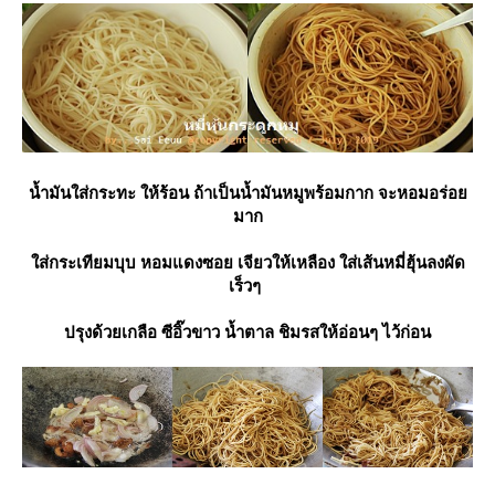
น้ำมันใส่กระทะ ให้ร้อน ถ้าเป็นน้ำมันหมูพร้อมกาก จะหอมอร่อ
มาก
ส่กระเทียมบุบ หอมแดงซอย เจียวให้เหลือง ใส่เส้นหมี่ฮุ้นลงผัด
เร็วๆ
ปรุงด้วยเกลือ ซีอิ๊วขาว น้ำตาล ชิมรสให้อ่อนๆ ไว้ก่อน