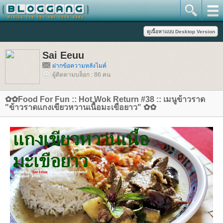
Sai Eeuu
ฝากข้อความหลังไมค์
ผู้ติดตามบล็อก : 86 คน
✿✿Food For Fun :: Hot Wok Return #38 :: เมนูข้าวราด
"ข้าวราดแกงเขียวหวานเนื้อมะเขือยาว" ✿✿