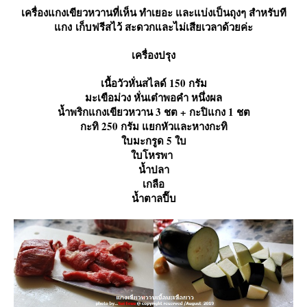
เครื่องแกงเขียวหวานที่เห็น ทำเยอะ และแบ่งเป็นถุงๆ สำหรับที
กง เก็บฟรีสไว้ สะดวกและไม่เสียเวลาด้วยค่ะ
เครื่องปรุง
เนื้อวัวหั่นสไลด์ 150 กรัม
มะเขือม่วง หั่นเต๋าพอคำ หนึ่งผล
น้ำพริกแกงเขียวหวาน 3 ชต + กะปิแกง 1 ชต
กะทิ 250 กรัม แยกหัวและหางกะทิ
บมะกรูด 5 ใบ
บโหรพา
น้ำปลา
เกลือ
น้ำตาลปี๊บ