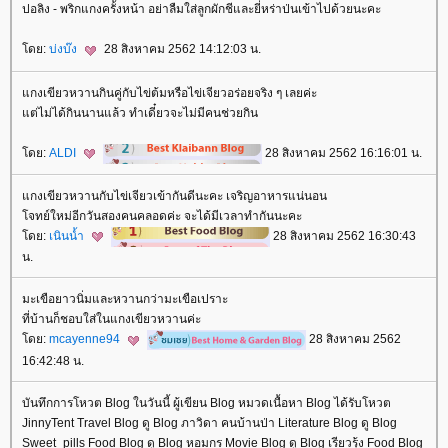
ปอลิง - พริกแกงครั้งหน้า อย่าลืมใส่ลูกผักชีและยี่หร่าป่นเข้าไปด้วยนะคะ
ดย:
บ่งบ๊ง
28 สิงหาคม 2562 14:12:03 น.
กงเขียวหวานกินคู่กับไข่ต้มหรือไข่เจียวอร่อยจริง ๆ เลยค่ะ
ต่ไม่ได้กินนานแล้ว ทำเดี๋ยวจะไม่มีคนช่วยกิน
ดย:
ALDI
28 สิงหาคม 2562 16:16:01 น.
กงเขียวหวานกับไข่เจียวเข้ากันดีนะคะ เจริญอาหารแน่นอน
จทย์ใหม่อีกวันสองคนคลอดค่ะ จะได้มีเวลาทำกันนะคะ
ดย:
เนินน้ำ
28 สิงหาคม 2562 16:30:43
น.
มะเขือยาวนิ่มและหวานกว่ามะเขือเปราะ
ที่บ้านก็ชอบใส่ในแกงเขียวหวานค่ะ
ดย:
mcayenne94
28 สิงหาคม 2562
16:42:48 น.
บันทึกการโหวต Blog ในวันนี้ ผู้เขียน Blog หมวดเนื้อหา Blog ได้รับโหวต
JinnyTent Travel Blog ดู Blog ภาวิดา คนบ้านป่า Literature Blog ดู Blog
Sweet_pills Food Blog ดู Blog หอมกร Movie Blog ดู Blog เรียวรุ้ง Food Blog