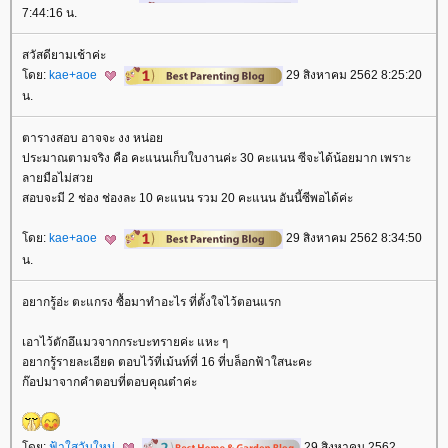
7:44:16 น.
สวัสดียามเช้าค่ะ
ดย:
kae+aoe
29 สิงหาคม 2562 8:25:20
น.
ตารางสอบ อาจจะ งง หน่อ
ประมาณตามจริง คือ คะแนนเก็บใบงานค่ะ 30 คะแนน ซีจะได้น้อยมาก เพราะ
ลายมือไม่สว
สอบจะมี 2 ช่อง ช่องละ 10 คะแนน รวม 20 คะแนน อันนี้ซีพอได้ค่ะ
ดย:
kae+aoe
29 สิงหาคม 2562 8:34:50
น.
อยากรู้อ่ะ ตะแกรง ซื้อมาทำอะไร ที่ตั้งใจไว้ตอนแรก
เอาไว้ตักอึแมวจากกระบะทรายค่ะ แหะ ๆ
อยากรู้รายละเอียด ตอบไว้ที่เม้นท์ที่ 16 ที่บล็อกฟ้าใสนะคะ
ก๊อปมาจากคำตอบที่ตอบคุณต๋าค่ะ
ดย:
ฟ้าใสวันใหม่
29 สิงหาคม 2562