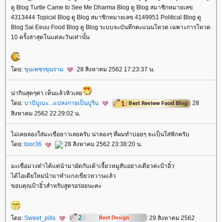
ดู Blog Turtle Came to See Me Dharma Blog ดู Blog สมาชิกหมายเลข
4313444 Topical Blog ดู Blog สมาชิกหมายเลข 4149951 Political Blog ดู
Blog Sai Eeuu Food Blog ดู Blog ระบบจะบันทึกคะแนนโหวต เฉพาะการโหวต
10 ครั้งล่าสุดในแต่ละวันเท่านั้น
ดย:
ขุนเพชรขุนราม
28 สิงหาคม 2562 17:23:37 น.
น่ากินสุดๆค่า เห็นแล้วหิวเล
ดย:
บาบิบูเบะ...แปลงกายเป็นบูริน
28
สิงหาคม 2562 22:29:02 น.
ไม่เคยลองใส่มะเขือยาวเลยครับ น่าลองๆ ที่ผมทำบ่อยๆ จะเป็นใส่ฟักครับ
ดย:
toor36
28 สิงหาคม 2562 23:38:20 น.
มะเขือม่วงต๋าได้แต่นำมาผัดกับเต้าเจี้ยวหมูสับอย่างเดียวค่ะป้าอิ๋ว
ได้ไอเดียใหม่นำมาทำแกงเขียวหวานแล้ว
ขอบคุณป้าอิ๋วสำหรับสูตรอร่อยนะคะ
ดย:
Sweet_pills
29 สิงหาคม 2562