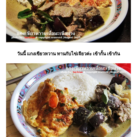
วันนี้ แกงเขียวหวาน ทานกับไข่เจียวค่ะ เข้ากั้น เข้ากัน