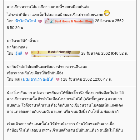
กงเขียวหวานใส่มะเขือยาวแบบนี้ชอบเหมือนกันค่ะ
ได้รสชาติดีกว่าและเม็ดไม่เยอะเหมือนมะเขือเปราะด้วยนะคะ
ดย:
ฟ้าใสวันใหม่
28 สิงหาคม 2562
8:50:39 น.
มาโหวตให้ป้าอิ๋วค่ะ
น่ากินมากค่ะ
ดย:
อุ้มสี
28 สิงหาคม 2562 9:46:52 น.
น่ากินจังค่ะ ไม่เคยกินมะเขือม่วงท่าจะหวานดีนะคะ
เขียวหวานกับไข่เจียวนี่ก็เข้ากันดีจัง
ดย: kai (
aitai อ่านว่า อะอิไต้
) 28 สิงหาคม 2562 12:06:47 น.
น้องอิ๋วขยันมาก แบ่งความขยันมาให้พี่สักเสี้ยวนึง พี่คงจะขยันมือเป็นลิง อิอิ
กงเขียวหวานเนื้อ ถ้าทำในเมืองไทย ขาดไม่ได้ (พริกขี้หนูสวน) แจ่มมาก
ปลกนะ โรตี(จาปาตี/นาน) ต้องกินกับแกงเขียวหวาน ไม่ค่อยเห็นแกงแดง
กงแดงต้องทานกับขนมปังบาแกต หรือ ขนมปังปิ้ง กับโรตีไม่ค่อยเข้ากั
เห็นแล้วอยากทำแกงเนื้อไปให้บ้านน้องสาว บ้านโน้นชอบกินแกงเนื้อ
ทำน้อยก็ไม่ได้ เจอบ่น เพราะเจ้าเนลตัวแสบ มันกินคนเดียว คนอื่นไม่ได้กิน