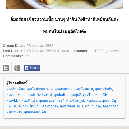
อิ่มอร่อย เขียวหวานเนื้อ นานๆ ทำกิน ก็เข้าท่าดีเหมือนกันค่ะ
พบกันใหม่ เมนูถัดไปค่ะ
Create Date :
28 สิงหาคม 2562
Last Update :
28 สิงหาคม 2562 0:31:44 น.
Counter :
2190 Pageviews.
Comments :
22
ผู้โหวตบล็อกนี้...
คุณเริงฤดีนะ
,
คุณโอน่าจอมซ่าส์
,
คุณสายหมอกและก้อนเมฆ
,
คุณกะว่าก๋า
,
คุณkae+aoe
,
คุณฟ้าใสวันใหม่
,
คุณhaiku
,
คุณอุ้มสี
,
คุณThe Kop Civil
,
คุณALDI
,
คุณเนินน้ำ
,
คุณmcayenne94
,
คุณRain_sk
,
คุณkatoy
,
คุณบาบิบู
เบะ...แปลงกายเป็นบูริน
,
คุณtoor36
,
คุณSweet_pills
,
คุณเรียวรุ้ง
,
คุณภาวิดา
คนบ้านป่า
,
คุณสองแผ่นดิน