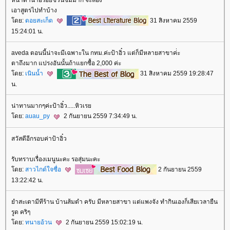
เอาสูตรไปทำบ้าง
ดย:
ดอยสะเก็ด
31 สิงหาคม 2559
15:24:01 น.
aveda ตอนนี้น่าจะมีเฉพาะใน กทม.ค่ะป้าอิ๋ว แต่ก็มีหลายสาขาค่่ะ
ตาถึงมาก แปรงอันนั้นถ้าแยกซื้อ 2,000 ค่ะ
ดย:
เนินน้ำ
31 สิงหาคม 2559 19:28:47
น.
น่าทานมากๆค่ะป้าอิ๋ว.....หิวเร
ดย:
auau_py
2 กันยายน 2559 7:34:49 น.
สวัสดีอีกรอบค่าป้าอิ๋ว
รับทราบเรื่องเมนูนะคะ รอสุ่มนะคะ
ดย:
สาวไกด์ใจซื่อ
2 กันยายน 2559
13:22:42 น.
ำสะเดามีทีร้าน บ้านส้มตำ ครับ มีหลายสาขา แต่แพงจัง ทำกินเองก็เสียเวลายืน
รูด คริๆ
ดย:
ทนายอ้วน
2 กันยายน 2559 15:02:19 น.