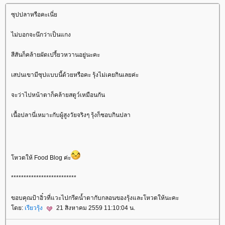
ซุปปลาหรือคะเนี่
ไม่บอกจะนึกว่าเป็นแกง
สีสันก็คล้ายผัดเปรี้ยวหวานอยู่นะคะ
เสปนเขามีซุปแบบนี้ด้วยหรือคะ รุ้งไม่เคยกินเลยค่ะ
จะว่าไปหน้าตาก็คล้ายสตูว์เหมือนกัน
เนื้อปลานี่เหมาะกับผู้สูงวัยจริงๆ รุ้งก็ชอบกินปลา
หวตให้ Food Blog ค่ะ
**************************
ขอบคุณป้าอิ๋วที่แวะไปกรีดน้ำตากับกลอนของรุ้งและโหวตให้นะคะ
ดย:
เรียวรุ้ง
21 สิงหาคม 2559 11:10:04 น.