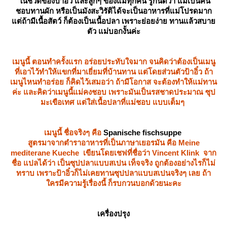
นชีวิตของป้าอิ๋ว และลูกๆ ของแม่ทุกคน รู้กันดีว่า แม่เป็นคน
ชอบทานผัก หรือเป็นมังสะวิรัติได้จะเป็นอาหารที่แม่โปรดมาก
ต่ถ้ามีเนื้อสัตว์ ก็ต้องเป็นเนื้อปลา เพราะย่อยง่าย ทานแล้วสบา
ตัว แม่บอกงั้นค่ะ
เมนูนี้ ตอนทำครั้งแรก อร่อยประทับใจมาก จนคิดว่าต้องเป็นเมนู
ที่เอาไว้ทำให้แขกที่มาเยี่ยมที่บ้านทาน แต่โดยส่วนตัวป้าอิ๋ว ถ้า
เมนูไหนทำอร่อย ก็คิดไว้เสมอว่า ถ้ามีโอกาส จะต้องทำให้แม่ทาน
ค่ะ และคิดว่าเมนูนี้แม่คงชอบ เพราะมันเป็นรสชาดประมาณ ซุป
มะเขือเทศ แต่ใส่เนื้อปลาที่แม่ชอบ แบบเต็มๆ
เมนูนี้ ชื่อจริงๆ คือ
Spanische fischsuppe
สูตรมาจากตำราอาหารที่เป็นภาษาเยอรมัน คือ Meine
mediterane Kueche เขียนโดยเชฟที่ชื่อว่า Vincent Klink จาก
ชื่อ แปลได้ว่า เป็นซุปปลาแบบสเปน เท็จจริง ถูกต้องอย่างไรก็ไม่
ทราบ เพราะป้าอิ๋วก็ไม่เคยทานซุปปลาแบบสเปนจริงๆ เลย ถ้า
ครมีความรู้เรื่องนี้ ก็รบกวนบอกด้วยนะคะ
เครื่องปรุง