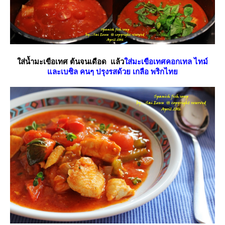
ส่น้ำมะเขือเทศ ต้นจนเดือด แล้ว
ส่มะเขือเทศคอกเทล ไทม์
ละเบซิล คนๆ ปรุงรสด้วย เกลือ พริกไท