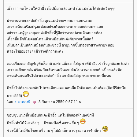
เอ๊าาาา กดโหวตให้ป้าอิ๋ว ก๊อปปี้มาแล้วแต่ทำไมแปะไม่ได้อ่ะค่ะ งือๆๆๆ
น่าทานมากเลยค่ะป้าอิ๋ว คุณแม่น่าจะชอบมากเลยนะคะ
เพราะเห็นเครื่องปรุงแต่ละอย่างต้มออกมาคงกลมกล่อมมากเล
อย่าว่าแต่ผู้สูงอายุเลยค่ะป้าอิ๋วที่รู้สึกว่าทานปลาแล้วสบายท้อง
เดี๋ยวนี้แอ๊กก็ไม่ค่อยไหวแล้วเหมือนกันค่ะกับพวกเนื้อสัตว์
เน้นปลาเป็นหลักเหมือนกันค่ะช่วงนี้ อายุมากขึ้นต้องช่วยร่างกายหน่อ
หาอะไรย่อยง่ายๆ เข้าร่างดีกว่านะคะ
ตอบเรื่องดอกอัญชัญที่บล็อกด้วยค่ะ แอ๊กเอาใส่ถุงชาที่ป้าอิ๋วเข้าใจถูกต้องแล้วค่า
เพราะแอ๊กเคยต้มพร้อมกับเส้นขนมจีนเลย ต้นไปนานๆ ดอกเค้าเปื่อยแล้วติด
ตามเส้นขนมจีนไม่สวยเลยค่ะป้าอิ๋ว เลยต้องใส่ถุงกรองชาแบบนี้แทน
ป้าอิ๋วไม่ต้องแวะกลับไปหาแอ๊กนะคะ ตอนนี้แอ๊กปิดคอมเม้นท์ค่ะ (ติดซีรีย์หนึบ
มาก 555)
ดย:
ปลาทอง9
3 กันยายน 2559 0:57:11 น.
ชอบซุปแนวนี้เหมือนกันค่ะป้าอิ๋ว แต่ไม่ยักลองทำเองซักที
ป้าอิ๋วทำได้จ้วงจริง ๆ ... บิขนมปังเช็ดจาน ยั่ม ๆ
ช่วงนี้มี ไทม์กับโรสแมรี่ งาม ๆ ไม่ยักเด็ดมาปรุงอาหารซักทีค่ะ