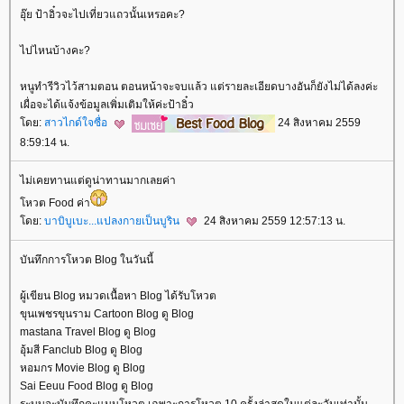
อุ๊ย ป้าอิ๋วจะไปเที่ยวแถวนั้นเหรอคะ?
ไปไหนบ้างคะ?
หนูทำรีวิวไว้สามตอน ตอนหน้าจะจบแล้ว แต่รายละเอียดบางอันก็ยังไม่ได้ลงค่ะ
เผื่อจะได้แจ้งข้อมูลเพิ่มเติมให้ค่ะป้าอิ๋ว
ดย:
สาวไกด์ใจซื่อ
24 สิงหาคม 2559
8:59:14 น.
ไม่เคยทานแต่ดูน่าทานมากเลยค่า
หวต Food ค่า
ดย:
บาบิบูเบะ...แปลงกายเป็นบูริน
24 สิงหาคม 2559 12:57:13 น.
บันทึกการโหวต Blog ในวันนี้
ผู้เขียน Blog หมวดเนื้อหา Blog ได้รับโหวต
ขุนเพชรขุนราม Cartoon Blog ดู Blog
mastana Travel Blog ดู Blog
อุ้มสี Fanclub Blog ดู Blog
หอมกร Movie Blog ดู Blog
Sai Eeuu Food Blog ดู Blog
ระบบจะบันทึกคะแนนโหวต เฉพาะการโหวต 10 ครั้งล่าสุดในแต่ละวันเท่านั้น