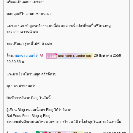
หรือจะเป็นคอมฯแม่ซองฯ
ขอบคุณที่ไปอ่านตะพาบนะคะ
ม่ซองฯเคยทำสูตรคล้ายๆแบบนี้ค่ะ แต่จากเนื่อปลาก็จะเป็นซี่โครงหมู
รสจะออกหวานนำค่ะ
ลองปรับเอาสูตรนี้ไปทำบ้างค่ะ
ดย:
ซองขาวเบอร์ 9
26 สิงหาคม 2559
20:50:35 น.
วะมาเยี่ยมในวันหยุด สวัสดีครับ
ซุปปลา น่าทานครับ
บันทึกการโหวต Blog ในวันนี้
ผู้เขียน Blog หมวดเนื้อหา Blog ได้รับโหวต
Sai Eeuu Food Blog ดู Blog
ระบบจะบันทึกคะแนนโหวต เฉพาะการโหวต 10 ครั้งล่าสุดในแต่ละวันเท่านั้น