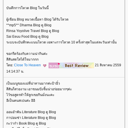
บันทึกการโหวต Blog ในวันนี้
ผู้เขียน Blog หมวดเนื้อหา Blog ได้รับโหวต
**mp5** Dharma Blog ดู Blog
Rinsa Yoyolive Travel Blog ดู Blog
Sai Eeuu Food Blog ดู Blog
ระบบจะบันทึกคะแนนโหวต เฉพาะการโหวต 10 ครั้งล่าสุดในแต่ละวันเท่านั้น
ขอกรีดร้องกับความน่ากินค่ะ
สีสันสดใสได้ใจมากกก
ดย:
Close To Heaven
21 สิงหาคม 2559
14:14:37 น.
เป็นเมนูของแม่ที่น่าทานมากค่ะป้าอิ๋ว
สีสันก็สวยงาม เอาขนมปังจิ้มน่าอร่อยมากๆค่ะ
ไว้ขอสูตรทำให้ลูกเขยกินมั่งนะคะ
ฮีเป็นคนสเปนค่ะ อิอิ
ออมอำพัน Literature Blog ดู Blog
กาปอมซ่า Literature Blog ดู Blog
กะว่าก๋า Book Blog ดู Blog