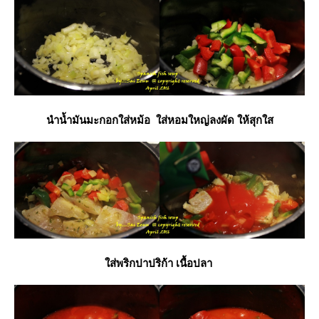
นำน้ำมันมะกอกใส่หม้อ ใส่หอมใหญ่ลงผัด ให้สุกใส
ส่พริกปาปริก้า เนื้อปลา