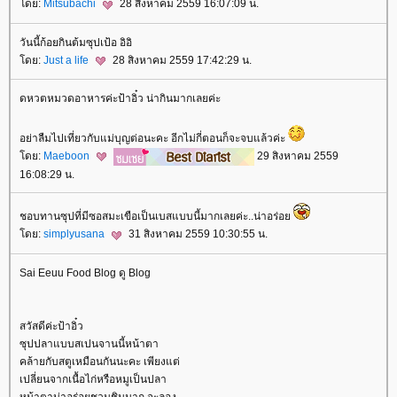
ดย:
Mitsubachi
28 สิงหาคม 2559 16:07:09 น.
วันนี้ก้อยกินต้มซุปเป้อ อิอิ
ดย:
Just a life
28 สิงหาคม 2559 17:42:29 น.
ดหวตหมวดอาหารค่ะป้าอิ๋ว น่ากินมากเลยค่ะ
อย่าลืมไปเที่ยวกับแม่บุญต่อนะคะ อีกไม่กี่ตอนก็จะจบแล้วค่ะ
ดย:
Maeboon
29 สิงหาคม 2559
16:08:29 น.
ชอบทานซุปที่มีซอสมะเขือเป็นเบสแบบนี้มากเลยค่ะ..น่าอร่อ
ดย:
simplyusana
31 สิงหาคม 2559 10:30:55 น.
Sai Eeuu Food Blog ดู Blog
สวัสดีค่ะป้าอิ๋ว
ซุปปลาแบบสเปนจานนี้หน้าตา
คล้ายกับสตูเหมือนกันนะคะ เพียงแต่
เปลี่ยนจากเนื้อไก่หรือหมูเป็นปลา
หน้าตาน่าอร่อยชวนชิมมาก จะลอง