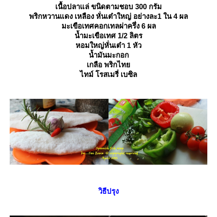
เนื้อปลาแล่ ขนิดตามชอบ 300 กรัม
พริกหวานแดง เหลือง หั่นเต๋าใหญ่ อย่างละ1 ใน 4 ผล
มะเขือเทศคอกเทลผ่าครึ่ง 6 ผล
น้ำมะเขือเทศ 1/2 ลิตร
หอมใหญ่หั่นเต๋า 1 หัว
น้ำมันมะกอก
เกลือ พริกไท
ไทม์ โรสเมรี่ เบซิล
วิธีปรุง