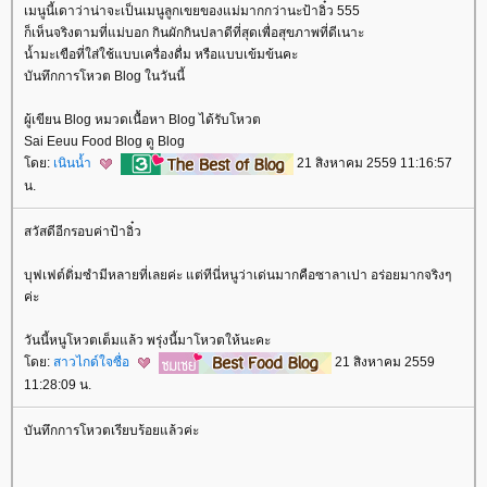
เมนูนี้เดาว่าน่าจะเป็นเมนูลูกเขยของแม่มากกว่านะป้าอิ๋ว 555
ก็เห็นจริงตามที่แม่บอก กินผักกินปลาดีที่สุดเพื่อสุขภาพที่ดีเนาะ
น้ำมะเขือที่ใส่ใช้แบบเครื่องดื่ม หรือแบบเข้มข้นคะ
บันทึกการโหวต Blog ในวันนี้
ผู้เขียน Blog หมวดเนื้อหา Blog ได้รับโหวต
Sai Eeuu Food Blog ดู Blog
ดย:
เนินน้ำ
21 สิงหาคม 2559 11:16:57
น.
สวัสดีอีกรอบค่าป้าอิ๋ว
บุฟเฟต์ติ่มซำมีหลายที่เลยค่ะ แต่ทีนี่หนูว่าเด่นมากคือซาลาเปา อร่อยมากจริงๆ
ค่ะ
วันนี้หนูโหวตเต็มแล้ว พรุ่งนี้มาโหวตให้นะคะ
ดย:
สาวไกด์ใจซื่อ
21 สิงหาคม 2559
11:28:09 น.
บันทึกการโหวตเรียบร้อยแล้วค่ะ