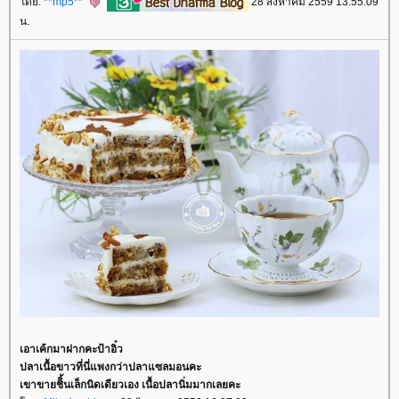
ดย:
**mp5**
28 สิงหาคม 2559 13:55:09
น.
เอาเค้กมาฝากคะป้าอิ๋ว
ปลาเนื้อขาวที่นี่แพงกว่าปลาแซลมอนคะ
เขาขายชิิ้นเล็กนิดเดียวเอง เนื้อปลานิ่มมากเลยคะ