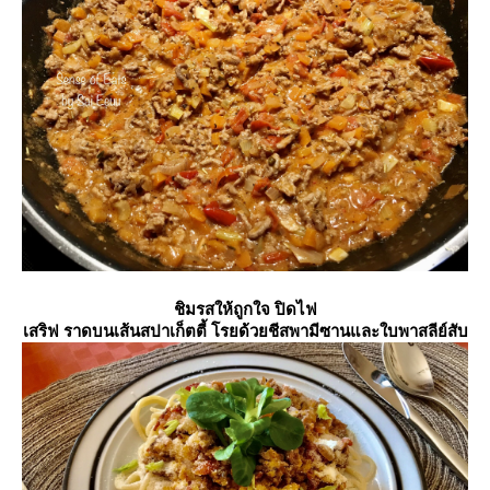
ชิมรสให้ถูกใจ ปิดไฟ
เสริฟ ราดบนเส้นสปาเก็ตตี้ โรยด้วยชีสพามีซานและใบพาสลีย์สับ