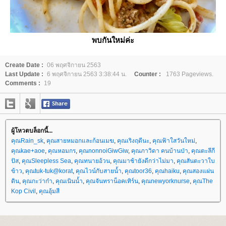
พบกันใหม่ค่ะ
Create Date :
06 พฤศจิกายน 2563
Last Update :
6 พฤศจิกายน 2563 3:38:44 น.
Counter :
1763 Pageviews.
Comments :
19
ผู้โหวตบล็อกนี้...
คุณRain_sk
,
คุณสายหมอกและก้อนเมฆ
,
คุณเริงฤดีนะ
,
คุณฟ้าใสวันใหม่
,
คุณkae+aoe
,
คุณหอมกร
,
คุณnonnoiGiwGiw
,
คุณภาวิดา คนบ้านป่า
,
คุณตะลีกี
ปัส
,
คุณSleepless Sea
,
คุณทนายอ้วน
,
คุณมาช้ายังดีกว่าไม่มา
,
คุณสันตะวาใบ
ข้าว
,
คุณtuk-tuk@korat
,
คุณไวน์กับสายน้ำ
,
คุณtoor36
,
คุณhaiku
,
คุณสองแผ่น
ดิน
,
คุณกะว่าก๋า
,
คุณเนินน้ำ
,
คุณจันทราน็อคเทิร์น
,
คุณnewyorknurse
,
คุณThe
Kop Civil
,
คุณอุ้มสี