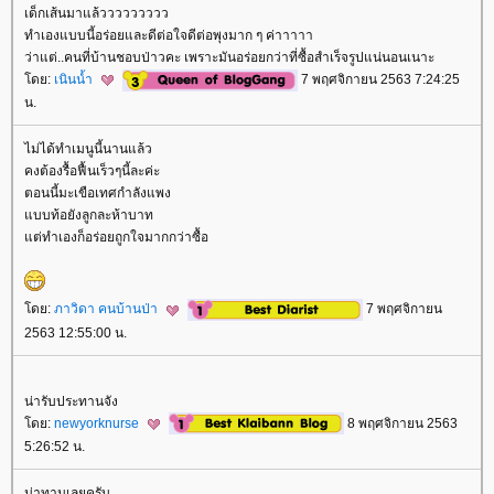
เด็กเส้นมาแล้ววววววววว
ทำเองแบบนี้อร่อยและดีต่อใจดีต่อพุงมาก ๆ ค่าาาาา
ว่าแต่..คนที่บ้านชอบป่าวคะ เพราะมันอร่อยกว่าที่ซื้อสำเร็จรูปแน่นอนเนาะ
ดย:
เนินน้ำ
7 พฤศจิกายน 2563 7:24:25
น.
ไม่ได้ทำเมนูนี้นานแล้ว
คงต้องรื้อฟื้นเร็วๆนี้ละค่ะ
ตอนนี้มะเขือเทศกำลังแพง
บบท้อยังลูกละห้าบาท
ต่ทำเองก็อร่อยถูกใจมากกว่าซื้อ
ดย:
ภาวิดา คนบ้านป่า
7 พฤศจิกายน
2563 12:55:00 น.
น่ารับประทานจัง
ดย:
newyorknurse
8 พฤศจิกายน 2563
5:26:52 น.
น่าทานเลยครับ