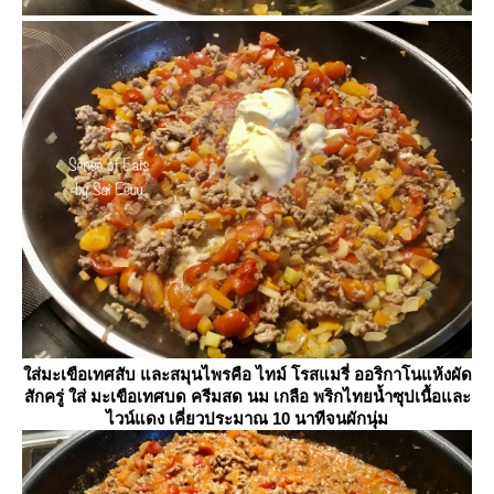
ส่มะเขือเทศสับ และสมุนไพรคือ ไทม์ โรสแมรี่ ออริกาโนแห้งผัด
สักครู่ ใส่ มะเขือเทศบด ครีมสด นม เกลือ พริกไทยน้ำซุปเนื้อและ
ไวน์แดง เคี่ยวประมาณ 10 นาทีจนผักนุ่ม