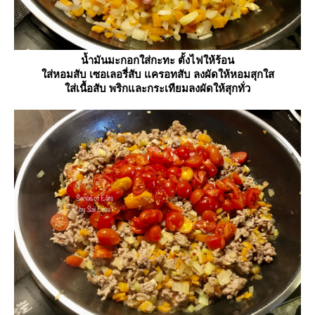
น้ำมันมะกอกใส่กะทะ ตั้งไฟให้ร้อน
ส่หอมสับ เซอเลอรี่สับ แครอทสับ ลงผัดให้หอมสุกใส
ส่เนื้อสับ พริกและกระเทียมลงผัดให้สุกทั่ว