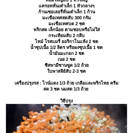
ครอทหั่นเต๋าเล็ก 1 หัวกลางๆ
ก้านเซอเลอรี่หั่นเต๋าเล็ก 1 ก้าน
มะเขือเทศสดสับ 300 กรัม
มะเขือเทศบด 2 ชต
พริกสด เล็กน้อย ตามชอบหรือไม่ใส่
กระเทียมสับ 2 กลีบ
ไทม์ โรสแมรี่ ออริกาโนแห้ง 2 ชต
น้ำซุปเนื้อ 1/2 ลิตร หรือผงซุปเนื้อ 1 ชต
น้ำมันมะกอก 2 ชต
เนย 2 ชต
ชีสพามีซานขูด 1/2 ถ้ว
บพาสลีย์สับ 2-3 ชต
เครื่องปรุงรส : ไวน์แดง 1/3 ถ้วย เกลือและพริกไทย ครีม
สด 3 ชต นมสด 1/3 ถ้ว
วิธีปรุง