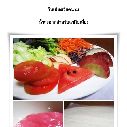
บเมี่ยงเวียดนาม
น้ำสะอาดสำหรับแช่ใบเมี่ยง