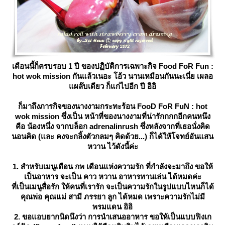
เดือนนี้ก็ครบรอบ 1 ปี ของปฏิบัติการเฉพาะกิจ Food FoR Fun :
hot wok mission กันแล้วเนอะ โอ้ว นานเหมือนกันนะเนี่ย เผลอ
ผล๊บเดียว ก็แก่ไปอีก ปี อิอิ
ก็มาถึงภารกิจของนางงามกระทะร้อน FooD FoR FuN : hot
wok mission ซึ่งเป็น หน้าที่ของนางงามที่น่ารักกกกอีกคนหนึง
คือ น้องหนึ่ง จากบล็อก adrenalinrush ซึ่งหลังจากที่เธอนั่งคิด
นอนคิด (และ คงจะกลิ้งตัวกลมๆ คิดด้วย...) ก็ได้ให้โจทย์อันแสน
หวาน ไว้ดังนี้ค่ะ
1. สำหรับเมนูเดือน กพ เดือนแห่งความรัก ที่กำลังจะมาถึง ขอให้
เป็นอาหาร จะเป็น คาว หวาน อาหารทานเล่น ได้หมดค่ะ
ที่เป็นเมนูสื่อรัก ให้คนที่เรารัก จะเป็นความรักในรูปแบบไหนก็ได้
คุณพ่อ คุณแม่ สามี ภรรยา ลูก ได้หมด เพราะความรักไม่มี
พรมแดน อิอิ
2. ขอแอบยากนิดนึงว่า การนำเสนออาหาร ขอให้เป็นแบบฟิงเก