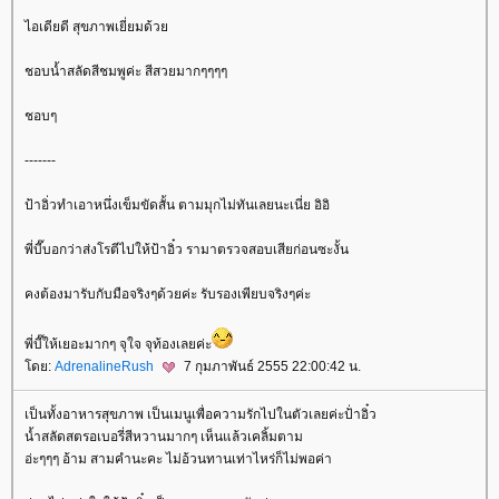
ไอเดียดี สุขภาพเยี่ยมด้ว
ชอบน้ำสลัดสีชมพูค่ะ สีสวยมากๆๆๆๆ
ชอบๆ
-------
ป้าอิ่วทำเอาหนึ่งเข็มขัดสั้น ตามมุกไม่ทันเลยนะเนี่ย อิอิ
พี่บี๊บอกว่าส่งโรตีไปให้ป้าอิ๋ว รามาตรวจสอบเสียก่อนซะงั้น
คงต้องมารับกับมือจริงๆด้วยค่ะ รับรองเพียบจริงๆค่ะ
พี่บี๊ให้เยอะมากๆ จุใจ จุท้องเลยค่ะ
ดย:
AdrenalineRush
7 กุมภาพันธ์ 2555 22:00:42 น.
เป็นทั้งอาหารสุขภาพ เป็นเมนูเพื่อความรักไปในตัวเลยค่ะป้่าอิ๋ว
น้ำสลัดสตรอเบอรี่สีหวานมากๆ เห็นแล้วเคลิ้มตาม
อ่ะๆๆๆ อ้าม สามคำนะคะ ไม่อ้วนทานเท่าไหร่ก็ไม่พอค่า