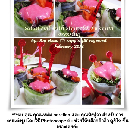
**ขอบคุณ คุณแหม่ม narellan และ คุณนังนู๋วา สำหรับการ
ตบแต่งรูปโดยใช้ Photoscape ค่ะ ช่วยให้บล๊อกป้าอิ๋ว ดูฮิโซ ขึ้น
เยอะเลยค่ะ