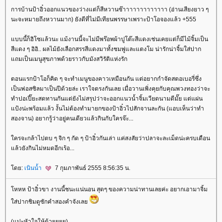
การบ้านป้าอิ๋วออกแนวของว่างแต่ก็สีหวานซ๊าาาาาาาาาาาาา (อ่านเสียงยาว ๆ
นะจะหมายถึงหวานมาก) ยังดีที่ไม่มีเทียนพรรษาเพราะป้าโอจองแล้ว +555
บบนี้ก็ฮิโซแล้วนะ แม้งานนี้จะไม่มีพร๊อพผ้าปูโต๊ะสีแดงเช่นเคยแต่ก็มีไม้จิ้มเป็น
สีแดง ๆ อิอิ.. ผลไม้ยังเลือกสรรสีแดงมาทั้งชมพู่และแตงโม น่ารักน่าจิ้มใส่ปาก
ถมเป็นเมนูสุขภาพด้วยราวกับมังสวิรัติแห่งรัก
ตอนแรกป้าโอก็คิด ๆ จะทำเมนูของคาวเหมือนกัน แต่อยากกำจัดสตอเบอรี่ซึ่ง
เป็นฟอสซิลมาเป็นปีด้วยล่ะ เราใจตรงกันเลย เมื่อวานเพิ่งคุยกับคุณพวงทองว่าจะ
ทำปอเปี๊ยะสดทานกันแต่ยังไม่สรุปว่าจะออกแนวน้ำจิ้มเวียดนามดีมั๊ย แต่แผ่น
ป้งน่ะพร้อมแล้ว งั้นไม่ต้องทำมายกของป้าอิ๋วไปสักจานละกัน (แอบเห็นว่าทำ
สองจาน) อยากรู้ว่าอยู่คนเดียวแล้วกินกับใครจ๊ะ...
ครจะกล้าไปตบ ๆ จิก ๆ กัด ๆ ป้าอิ๋วกันเล่า แค่สงสัยว่าปลาจะละเม็ดน่ะครบเดือน
ล้วยังกินไม่หมดอีกเร้อ...
ดย:
เนินน้ำ
7 กุมภาพันธ์ 2555 8:56:35 น.
หหห ป้าอิ๋วขา งานนี้ชนะแน่นอน สุดๆ ของความน่าทานเลยค่ะ อยากเอามาจิ้ม
ส่ปากชิมดูซักคำสองคำจังเล
(แปะหัวใจให้ด้วยยยย)