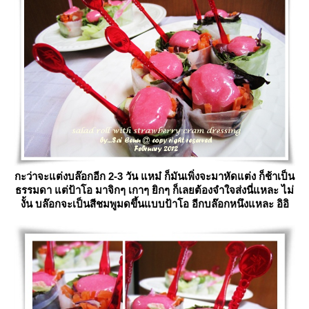
กะว่าจะแต่งบล๊อกอีก 2-3 วัน แหม๋ ก็มันเพิ่งจะมาหัดแต่ง ก็ช้าเป็น
ธรรมดา แต่ป้าโอ มาจิกๆ เกาๆ ยิกๆ ก็เลยต้องจำใจส่งนี่แหละ ไม่
งั้น บล๊อกจะเป็นสีชมพูมดขึ้นแบบป้าโอ อีกบล๊อกหนึงแหละ อิอิ