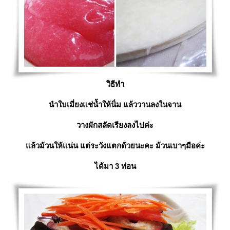
วิธีทำ
นำใบเมี่ยงแช่น้ำให้นิ่ม แล้ววานลงในจาน
วางผักสลัดเรียงลงไปค่ะ
ล้วม้วนให้แน่น แต่ระวังแตกด้วยนะคะ ม้วนเบาๆมือค่ะ
ได้มา 3 ท่อน