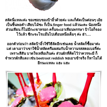
สลัดนี่แหละค่ะ ของชอบของป้าอิ๋วด้วยค่ะ และก็ตัดเป็นต่อนๆ เอ้
เป็นชิ้นพอคำ เสียบไม้ซะ ก็เป็น finger food แล้วนะคะ น้องหนึ่ง
ส่วนเทียน ก็ไม่มีกะเขาหรอก ครั้นจะเอาเทียนพรรษา ป้าโอก็จอง
ไว้แล้ว ชีกะจะโรแม๊นไปเดือนหนึงเต็มๆ ค่ะ ฮ่า….
ออกตัวก่อนว่า สลัดป้าอิ๋วใช้วิธีลัดอีกเช่นเคย น้ำสลัดก็ซื้อมาค่ะ
ต่ เดาเอาว่าเขาใช้น้ำสลัดครีมผสมกับน้ำหวานรสสตอเบอรี่ค่ะ
เพราะสีสัน บาดใจเหลือเกินค่ะ ส่วนผักที่คิดไว้ว่าควรจะมี ก็
จำพวกผักสีแดง เช่น beetroot reddish พอเอาเข้าจริง ก็หาไม่ได้
อีกนะแหละ แฮะ แฮะ