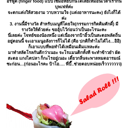
อร์ฟู้ด (finger food) แบบใช้มือหยิบกินได้เลยเหมือนเวลาเรากิน
บุพเฟท์ค่ะ
จะตกแต่งให้สวยงาม วาบหวามใจ (แต่งอาหารนะคะ) ยังไงก็ได้
ค่ะ
3. งานนี้มีรางวัล สำหรับเมนูที่โดยใจ(กรรมการกิตติมศักดิ์) มี
รางวัลให้ด้วยค่ะ ขออุ้บไว้ก่อนว่าเป็นอะไรนะคะ
นี่เลยค่ะ โจทย์ของน้องหนึ่ง แต่เนื่องจากป้าอิ๋วเป็นสะตอพลัดถิ่น
อยู่ตอนนี้ จะเอาเมนูอลังการก็ไม่ได้ (คือ ปกติก็ทำไม่ได้ไง…อิอิ)
ก็เอาแบบที่พอทำได้เหมือนเดิมแหละค่ะ
มาทำสลัดโรลกันดีกว่าเนอะ จะโรแมนติกทั้งที จะทำข้าวยำ ผัด
สะตอ แกงไตปลา ก็กะไรอยู่เนอะ เดี๋ยวกลิ่นจะพาลหมดอารมณ์
ซะก่อน…(ก่อนอะไรคะ ป้าโอ…. พี่บี๊..ช่วยตอบหน่อยเร็ววววววว)