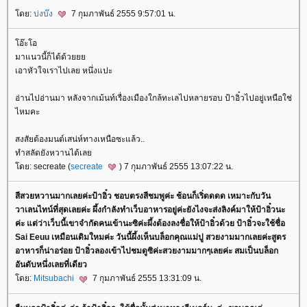
ดย:
บ่งบ๊ง
7 กุมภาพันธ์ 2555 9:57:01 น.
อ๊ะโอ
มาแนวนี้ก็ได้ด้ว
เอาหัวใจเราไปเลย หนึ่งแปะ
อ่านไปอ่านมา หลังจากเม้นท์เรื่องเมืองใกล้ทะเลไปหลายรอบ ป้าอิ๋วไปอยู่เหนือใช่
ไหมคะ
สงสัยต้องมนต์เสน่ห์ทางเหนือซะแล้ว..
ทำสลัดยังหวานได้เล
ดย: secreate (
secreate
) 7 กุมภาพันธ์ 2555 13:07:22 น.
สีสวยหวานมากเลยค่ะป้าอิ๋ว ชอบตรงสีชมพูค่ะ ช้อนก็เริ่ดดดด เหมาะกับวัน
วาเลนไทน์ที่สุดเลยค่ะ ผึ้งกำลังทำเว็บอาหารอยู่ค่ะยังไงจะส่งลิงค์มาให้ป้าอิ๋วนะ
ค่ะ แต่ว่าเว็บนี้เขาจำกัดคนเข้านะซิค่ะผึ้งต้องลงชื่อให้ป้าอิ๋วด้วย ป้าอิ๋วจะใช้ชื่อ
Sai Eeuu เหมือนเดิมใหมค่ะ วันนี้ผึ้งเห็นบล็อกคุณแม่ปู สวยงามมากเลยค่ะสูตร
อาหารก็น่าอร่อย ป้าอิ๋วลองเข้าไปชมดูซิค่ะสวยงามมากๆเลยค่ะ สมเป็นบล็อก
อันดับหนึ่งเลยที่เดียว
ดย:
Mitsubachi
7 กุมภาพันธ์ 2555 13:31:09 น.