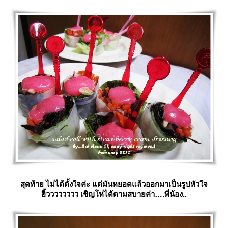
สุดท้าย ไม่ได้ตั้งใจค่ะ แต่มันหยอดแล้วออกมาเป็นรูปหัวใจ
ฮิ้วววววววว เชิญโห่ได้ตามสบายค่า….พี่น้อง..