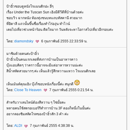
ป้าอิ๋วชอบดูหนังโรแมนติกอ่ะ ฮี่ๆ
เรื่อง Under the Tuscan Sun เอิงมีดีวีดีที่บ้านด้วยค่ะ
ชอบวิว ฉากหนัง ท้องทุ่งชนบทแถบทัสคานี สวยมาก
ที่อิตาลี แถวนั้นขึ้นชื่อเรื่องทำไร่องุ่น ทำไวน์
เคยไปเที่ยวช่วงหน้าร้อน ติดใจมาก วันหลังจะหาโอกาสไปเที่ยวอีกรอบค่ะ
ดย:
diamondsky
6 กุมภาพันธ์ 2555 22:33:59 น.
มาชิมด้วยคนค่ะป้าอิ๋ว
ป้าอิ๋วเป็นคนแรกเลยที่ส่งการบ้านเป็นอาหารคาว
บุ๊งแอบคิดๆ ว่าคราวนี้อาจจะมีแต่อาหารหวานน่ะค่ะ
สีน้ำสลัดสวยมากๆ ค่ะ เห็นแล้วรู้สึกหวานแหวว โรแมนติกเล
เห็นเม้นท์คุณเอิง บุ๊งก็ชอบหนังเรื่องนี้ค่ะ สนุกดี
ดย:
Close To Heaven
7 กุมภาพันธ์ 2555 0:21:54 น.
สำหรับวาเลนไทน์ต้องสีหวาน ๆ ใช่มั้ยคะ
หลายคนใช้สตรอเบอร์รีทำการบ้าน 3F ตองก็หนึ่งในนั้นค่ะ
อยากลองชิมสลัดโรลของป้าอิ๋วสัก 3 คำ ค่ะ
ดย:
ALDI
7 กุมภาพันธ์ 2555 4:38:38 น.