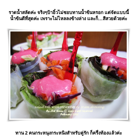
ราดน้ำสลัดค่ะ จริงๆป้าอิ๋วไม่ชอบทานน้ำข้นหรอก แต่จัดแบบนี้
น้ำข้นดีที่สุดค่ะ เพราะไม่ไหลลงข้างล่าง และก็…สีสวยด้วยค่ะ
ทาน 2 คนกระหนุงกระหนิงสำหรับคู่รัก ก็ครึ่งท้องแล้วค่ะ