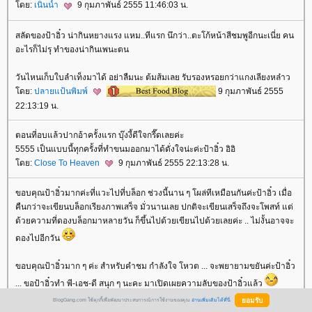
ดย:
เนินน้ำ
9 กุมภาพันธ์ 2555 11:46:03 น.
สลัดของป้าอิ๋ว น่ากินหยางแรง แหม..ทีแรก นึกว่า..ตะโก้หน้าสีชมพูอีกนะเนี่ย คน
อะไรก็ไม่รุ ทำของน่ากินเพนะตน
วันไหนเก็บใบลำเท็งมาได้ อย่าลืมนะ ต้มส้มเลย รับรองหรอยกว่าแกงเลียงหล๋าว
ดย:
ปลายแป้นพิมพ์
9 กุมภาพันธ์ 2555
22:13:19 น.
ตอนที่อบแล้วปากอ้าครั้งแรก บุ๊งงี้ดีใจกรี๊ดเลยค่ะ
5555 เป็นแบบนี้ทุกครั้งที่ทำขนมออกมาได้ดั่งใจน่ะค่ะป้าอิ๋ว อิอิ
ดย:
Close To Heaven
9 กุมภาพันธ์ 2555 22:13:28 น.
ขอบคุณป้าอิ๋วมากค่ะที่แวะไปที่บล็อก ช่วงนี้นาน ๆ โผล่ทีเหมือนกันค่ะป้าอิ๋ว เมื่อ
คืนกว่าจะเขียนบล็อกเรียงภาพเสร็จ มั่วนานเลย ปกติจะเขียนเสร็จถึงจะโพสท์ แต่
ด้วยความที่ดองบล็อกมาหลายวัน ก็ขึ้นไปด้วยเขียนไปด้วยเลยค่ะ .. ไม่งั้นอาจจะ
ดองไปอีกวัน
ขอบคุณป้าอิ๋วมาก ๆ ค่ะ สำหรับคำชม กำลังใจ โหวต ... จะพยายามขยันค่ะป้าอิ๋ว
... ขอป้าอิ๋วทำ พี-เอช-ดี สนุก ๆ นะคะ มาเปิดเผยความลับของป้าอิ๋วแล้ว
ดย:
Tristy
10 กุมภาพันธ์ 2555 6:53:06 น.
BlogGang.com ใช้คุกกี้เพื่อพัฒนาประสบการณ์การใช้งานของคุณ
อ่านเพิ่มเติมได้ที่นี่