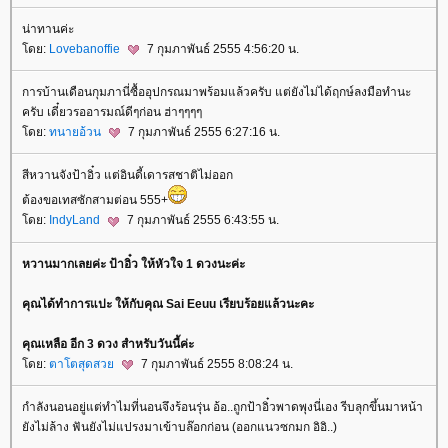
น่าทานค่ะ
ดย:
Lovebanoffie
7 กุมภาพันธ์ 2555 4:56:20 น.
การบ้านเดือนกุมภานี่ซื้ออุปกรณมาพร้อมแล้วครับ แต่ยังไม่ได้ฤกษ์ลงมือทำนะ
ครับ เดี๋ยวรออารมณ์ดีๆก่อน ฮ่าๆๆๆๆ
ดย:
ทนายอ้วน
7 กุมภาพันธ์ 2555 6:27:16 น.
สีหวานจังป้าอิ๋ว แต่อินดี้เดารสชาติไม่ออก
ต้องขอเทสซักสามต่อน 555+
ดย:
IndyLand
7 กุมภาพันธ์ 2555 6:43:55 น.
หวานมากเลยค่ะ ป้าอิ๋ว ให้หัวใจ 1 ดวงนะค่ะ
คุณได้ทำการแปะ ให้กับคุณ Sai Eeuu เรียบร้อยแล้วนะคะ
คุณเหลือ อีก 3 ดวง สำหรับวันนี้ค่ะ
ดย:
ตาโตสุดสว
7 กุมภาพันธ์ 2555 8:08:24 น.
กำลังนอนอยู่แต่ทำไมที่นอนจึงร้อนรุ่น อ้อ..ถูกป้าอิ๋วพาดพุงนี่เอง รีบลุกขึ้นมาหน้า
ังไม่ล้าง ฟันยังไม่แปรงมาเข้าบล๊อกก่อน (ออกแนวซกมก อิอิ..)