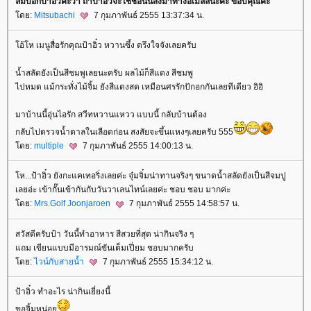
ลืมบอกป้าอิ๋วค่ะว่า ถ้าป้าอิ๋วจะใช้ชื่อนั้นส่งมาทางอีเมลล์นะค่ะ ขอบคุณค่ะ
ดย:
Mitsubachi
7 กุมภาพันธ์ 2555 13:37:34 น.
อ้โห เมนูสื่อรักคุณป้าอิ๋ว หวานซึ้ง ตรึงใจจังเลยครับ
น้ำสลัดยังเป็นสีชมพูเลยนะครับ ผลไม้ก็สีแดง สีชมพู
ไปหมด แม้กระทั่งไม้จิ้ม ยังสีแดงสด เหมือนศรรักปักอกกันเลยทีเดียว อิอิ
มาบ้านนี้อุ่นไอรัก สวีทหวานแหวว แบบนี้ กลับบ้านต้อง
กลับไปตรวจน้ำตาลในเลือดก่อน สงสัยจะขึ้นแหงๆเลยครับ 555
ดย:
multiple
7 กุมภาพันธ์ 2555 14:00:13 น.
ห...ป้าอิ๋ว ยังกะแคเทอริ่งเลยค่ะ จุ๋มจิ๋มน่าทานจริงๆ ขนาดน้ำสลัดยังเป็นสีจมปู
เลยอ่ะ เข้ากั๊นเข้ากันกับวันวาเลนไทน์เลยค่ะ ชอบ ชอบ มากค่ะ
ดย:
Mrs.Golf Joonjaroen
7 กุมภาพันธ์ 2555 14:58:57 น.
สวัสดีครับป้า วันนี้ทำอาหาร สีสวยที่สุด น่ากินจริง ๆ
ถม เขียนแบบมีอารมณ์ขันเต็มเปี่ยม ชอบมากครับ
ดย:
ไวน์กับสายน้ำ
7 กุมภาพันธ์ 2555 15:34:12 น.
ป้าอิ๋ว ทำอะไร น่ากินเยี่ยงนี้
ขอจิ้มหน่อ