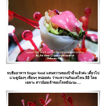
จบธีมอาหาร finger food แสนหวานของป้าอิ๋วแล้วค่ะ เดี๋ยวไป
วะดูน้องๆ เพื่อนๆ หน่อยค่ะ ว่าจะหวานกันแค่ไหน อิอิ โด
เฉพาะ สาวน้อยเจ้าของโจทย์น่ะนะ….