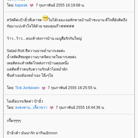
ดย:
kapeak
7 กุมภาพันธ์ 2555 16:19:08 น.
สวัสดีค่ะป้าอิ๋วที่เคารพ
ไม่ได้เจอะเจอทักทายบ้านป้าซะนาน ดีใจที่ยังคิดถึง
กัยมาแปะหัวใจให้ด้วย ขอบคุณก๊าฟฟฟฟฟ
ว้าว...ว้าว....ตบเท้าส่งการบ้าน เมนูสื่อรักกันใหญ่
Salad Roll สีหวานน่าหม่ำมากเลยค่ะ
น้ำสลัดสีชมพูหวานบาดจิตบาดใจมากเลยค่ะ
เคยคิดจะทำสลัดโรลส่งการบ้านคุณหนึ่ง
ต่ติดที่ว่าคนรับความรักเค้าไม่หม่ำผัก
ขืนทำเองต้องหม่ำเอง โฮ๊ะๆโฮ
ดย:
Tick Juntavaro
7 กุมภาพันธ์ 2555 16:25:55 น.
ไอเดียบรรเจิดค่า ป้าอิ๋ว
ดย:
ลงสะพาน...เลี้ยวขวา
7 กุมภาพันธ์ 2555 16:44:36 น.
กรี้ดๆๆๆๆ
ป้าอิ่วค้า มันน่ารัก น่ากินเมิกกกก