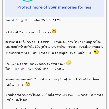
ดย:
บ่งบ๊ง
8 กุมภาพันธ์ 2555 10:21:20 น.
สวัสดีค่ะป้าอิ๋ว กว่าจะต้วมเตี้ยมมาค่ะ
mission # 12 ก็แสดงว่า 3 F ครบขวบปีแล้วนะคะป้าอิ๋ว เร็วมาก ๆ เมนูสลัดโรล
รับวาเลนไทน์ของป้าอิ๋ว สีสันถูกใจ น่ารักน่าหม่ำมากค่ะ ออกแนวเพื่อสุขภาพตาม
บบฉบับของป้าอิ๋ว ... ทานแล้วสดชื่นรับความสุขวันวาเลนไทน์กันนะคะ
เกือบเที่ยงแล้ว ขอป้าอิ๋วหม่ำกลางวันอร่อย ๆ ค่ะ :)
ดย:
Tristy
8 กุมภาพันธ์ 2555 11:17:09 น.
งอลลลลลลลลลลลลลป้าอิ๋ววว ทำของหรอยๆ สีจมปูแล้วไม่ไปเรียกอิน้อง งั้นนยก
ไปทั้งจานดีกว่า
ชอบน้ำสลัดจังค่ะพี่อิ๋ว ไม่เคยเห้นน้ำสล้ัดสีหวานแหว๋วแบบนี้มากก่อนเลย พี่อิ๋วครี
เอทได้เยี่ยมไปเล