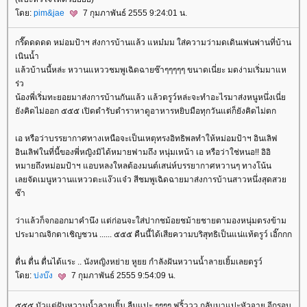
ดย:
pim&jae
7 กุมภาพันธ์ 2555 9:24:01 น.
กรี๊ดดดดด หม่อมป้าฯ ส่งการบ้านแล้ว แหม๋มม ใส่ความว่ามดเดินเพ่นพ่านที่บ้าน
เนินน้ำ
ล้วบ้านนี้หล่ะ หวานแหววชมพูเฉิดฉายซ๊าๆๆๆๆๆ ขนาดเนี่ยะ มดง่ามเริ่มมาแห
ร่ว
น้องพี่เริ่มทะยอยมาส่งการบ้านกันแล้ว แล้วตรูว์หล่ะจะทำอะไรมาส่งหนูหนึ่งเนี่
ังคิดไม่ออก ๕๕๕ เปิดตำรับตำราหาดูอาหารหยิบมือทุกวันแต่ก็ยังคิดไม่ตก
เอ หรือว่าบรรยากาศทางเหนือจะเป็นเหตุทรงอิทธิพลทำให้หม่อมป้าฯ อินเลิฟ
อินเลิฟในที่นี้ของพี่หญิงมิได้หมายฟามถึง หนุ่มเหน้า เอ หรือว่าใช่หนอ!! อิอิ
หมายถึงหม่อมป้าฯ แอบหลงใหลต้องมนต์เสน่ห์บรรยากาศหวานๆ ทางโน้น
เลยจัดเมนูหวานแหววตะแง๊วแจ๋ว สีชมพูเฉิดฉายมาส่งการบ้านสาวหนึ่งสุดสว
ซ๊า
ว่าแล้วก็จกออกมาคำนึง แต่ก่อนจะใส่ปากชม้อยชม้ายชายตามองหนุ่มตรงข้าม
ประมาณจิกตาเชิญชวน ...... ๕๕๕ คืนนี้ได้เสียความบริสุทธิเป็นแน่แท้ตรูว์ เอิ๊กกก
ตื่น ตื่น ตื่นได้แระ .. นังหญิงหย่าย หูยย กำลังฝันหวานน้ำลายเยิ้มเลยตรูว์
ดย:
บ่งบ๊ง
7 กุมภาพันธ์ 2555 9:54:09 น.
๕๕๕ มัวแต่ฝันหวานน้ำลายเยิ้ม ลืมแปะ ๆๆๆๆ ฟริ้ววว กลับมาแปะหัวจาย อีกรอบ