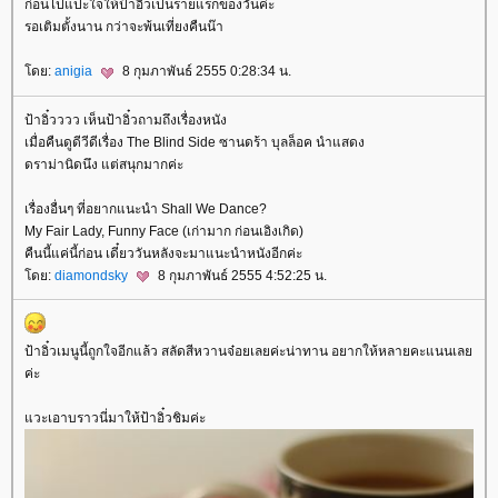
ก่อนไปแปะใจให้ป้าอิ๋วเป็นรายแรกของวันค่ะ
รอเติมตั้งนาน กว่าจะพ้นเที่ยงคืนน๊า
ดย:
anigia
8 กุมภาพันธ์ 2555 0:28:34 น.
ป้าอิ๋วววว เห็นป้าอิ๋วถามถึงเรื่องหนัง
เมื่อคืนดูดีวีดีเรื่อง The Blind Side ซานดร้า บุลล็อค นำแสดง
ดราม่านิดนึง แต่สนุกมากค่ะ
เรื่องอื่นๆ ที่อยากแนะนำ Shall We Dance?
My Fair Lady, Funny Face (เก่ามาก ก่อนเอิงเกิด)
คืนนี้แค่นี้ก่อน เดี๋ยววันหลังจะมาแนะนำหนังอีกค่ะ
ดย:
diamondsky
8 กุมภาพันธ์ 2555 4:52:25 น.
ป้าอิ๋วเมนูนี้ถูกใจอีกแล้ว สลัดสีหวานจ๋อยเลยค่ะน่าทาน อยากให้หลายคะแนนเล
ค่ะ
วะเอาบราวนี่มาให้ป้าอิ๋วชิมค่ะ