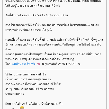
ว่าแต่ บล๊อควันนี้ สวยหว๊านน หวานจริงๆค่า ตัวหนังสือ ยังสีหวานเลย แถมมีดอก
ไม้สีจมปูโปรยปรายยย ดูแล้วสบายตาดีจังค่ะ
วันนี้ทำแกงฮังเลทำไปคิดถึงพี่อิ๋ว กับพี่แหม่มไปด้ว
สาวใช้ผงแกงกะหรี่ที่พี่อิ๋วให้มาค่ะ แต่ ป้ายที่ติดชื่อเครืองเทศมันหล่นหาย เล
เดาๆอาศัยดมกลิ่นเอา ว่าน่าจะใช่ถุงนี่
ตอนเคี่ยวน้ำแกง หอมฟุ้งไปทั้งบ้านเลยค่ะ แต่สาวไม่มีพริกชี้ฟ้า ใส่พริกขี้หนู แกง
ฮังเลสาวเลยออกเผ็ดๆ แต่หรอยยจังค่ะ ตอนกิน นึกถึงหมูสามรสใส่ขิงบ้านเราไป
ด้ว
ต่สาว (แต่อีกแล้ว)ไม่มีหมูสามชั้นเลยใช้ กระดูกอ่อนแทน จำได้ว่าพี่อิ๋วบอกว่า
พี่อิ๋วแกงกับขาหมู เดียววันหลังลองบ้างดีกว่า น่าหรอยๆๆ
ดย:
ม่บ้านครอว์ฟอร์ด
8 กุมภาพันธ์ 2555 11:20:12 น.
อ้โห ... น่าอร่อยมากเลยค่ะป้าอิ๋ว
เห็นกระบวนการทำต้องขอซูฮกเลยว่า ..
กว่าจะทำอาหารได้น่าทาน อร่อยด้วยนี่ ไม่ใช่
ง่ายๆ เลยค่ะ เรียกว่าสลับซัซ้อน น่าอร่อ
มากมายเลยค่ะ
ฝันหวานไปก่อนว่า .. ได้ทานเป็นมื้อระหว่างพัก