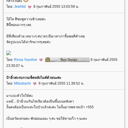
กลางวันค่ะ
ดย:
JewNid
8 กุมภาพันธ์ 2555 13:03:59 น.
อ้โห สีชมพูหวานซ้าเลยค่ะ
สีนี้ชอบมากๆ เล
มีที่เสียบด้วย เหมาะๆ สบายๆ มือเวลาเราจิ้มพอดีคำเล
จัดรูปแบบได้น่ารักมากๆเลยค่ะ
ดย:
Rinsa Yoyolive
8 กุมภาพันธ์ 2555
23:30:07 น.
ป้าอิ๋วค่ะรบกวนเช็คหลังไมค์ด้วยนะค่ะ
ดย:
Mitsubachi
9 กุมภาพันธ์ 2555 11:39:52 น.
มาแปะหัวใจให้ค่ะ
หม๊... ป้าอิ๋วจะกินไข่เจียวต้องปีนขึ้นบนหลังคา
งั้นคงต้องเป็นกะทะใบบัวแล้วล่ะค่ะ ไม่งั้นอาจพลาดเป้า +555
เป็นหวัดเหรอคะ พักผ่อนเยอะ ๆ ค่ะ ขอให้หายเร็ว ๆ นะคะ