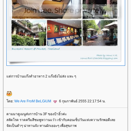
ต่การบ้านแก๊งทำอาหาร 2 แก๊งยังไม่ส่ง แหะ ๆ
ดย:
We Are FroM BeLGiUM
6 กุมภาพันธ์ 2555 22:17:54 น.
ตามมาดูเมนูส่งการบ้าน 3F ของป้าอิ๋วค่ะ
สลัดโรด ราดครีมสีชมพูหวานแว๋ว เข้ากับคอนเซ็ปวันแห่งความรักพอดีเล
จัดเป็นคำๆ น่าทานจัง ทานผักเยอะๆ เพื่อสุขภาพ