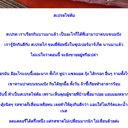
สเปรดไข่ต้ม
สเปรด เราเรียกกันนานมาแล้ว เป็นอะไรก็ได้ที่เอามาปาดบนขนมปัง
เรารู้จักกันดีกับ สเปรดไก่ ของยี่ห้อหนึงในซุปเปอร์มาร์เก็ต นานมาแล้ว
ไม่แน่ใจว่าตอนนี้ จะยังขายอยู่หรือเปล่า
ยอรมัน มีอะไรแบบนี้เยอะมาก ทั้งไก่ ทูน่า แซลมอล กุ้ง ไส้กรอก อื่นๆ รวมทั้งไ
เขาทานปาดบนขนมปัง กินได้ทุกมื้อ ทั้งวัน ถ้าขี้เกียจทำอาหารร้อน
วันนี้ ทำเป็นสเปรดไข่ต้ม เพราะเห็นคุณผู้ชายที่บ้านซื้อมาบ่อย แอบมองสลา
ะดุ้งนิดๆ รสชาดก็เลี่ยนเหลือทน เลยทำให้ลุงกินดีกว่า แอบใส่โยเกิร์ตและ
เนส
ลดแคลอรี่ได้ครึ่งหนึ่ง แต่รสชาดไม่เปลี่ยนมากนัก ไม่เลี่ยนด้วยค่ะ