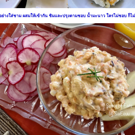
ย่างใส่ชาม ผสมให้เข้ากัน ชิมและปรุงตามชอบ น้ำมะนาว ใครไม่ชอบ ก็ไม่ต