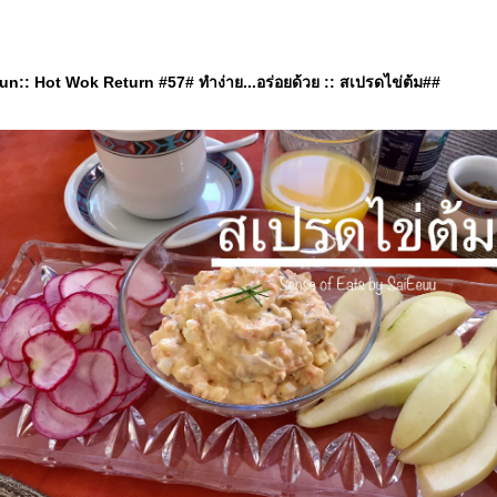
n:: Hot Wok Return #57# ทำง่าย...อร่อยด้วย :: สเปรดไข่ต้ม##