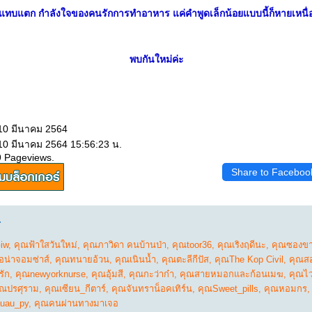
มแทบแตก กำลังใจของคนรักการทำอาหาร แค่คำพูดเล็กน้อยแบบนี้ก็หายเหนื
พบกันใหม่ค่ะ
 10 มีนาคม 2564
 10 มีนาคม 2564 15:56:23 น.
9 Pageviews.
Share to Faceboo
.
iw
,
คุณฟ้าใสวันใหม่
,
คุณภาวิดา คนบ้านป่า
,
คุณtoor36
,
คุณเริงฤดีนะ
,
คุณซองขา
อน่าจอมซ่าส์
,
คุณทนายอ้วน
,
คุณเนินน้ำ
,
คุณตะลีกีปัส
,
คุณThe Kop Civil
,
คุณสอ
รัก
,
คุณnewyorknurse
,
คุณอุ้มสี
,
คุณกะว่าก๋า
,
คุณสายหมอกและก้อนเมฆ
,
คุณไว
ุณปรศุราม
,
คุณเซียน_กีตาร์
,
คุณจันทราน็อคเทิร์น
,
คุณSweet_pills
,
คุณหอมกร
uau_py
,
คุณคนผ่านทางมาเจอ