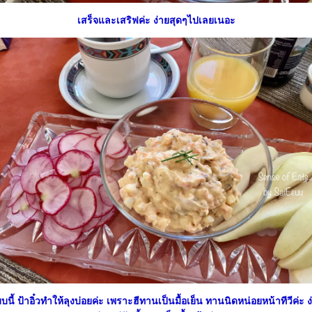
เสร็จและเสริฟค่ะ ง่ายสุดๆไปเลยเนอะ
บบนี้ ป้าอิ๋วทำให้ลุงบ่อยค่ะ เพราะฮีทานเป็นมื้อเย็น ทานนิดหน่อยหน้าทีวีค่