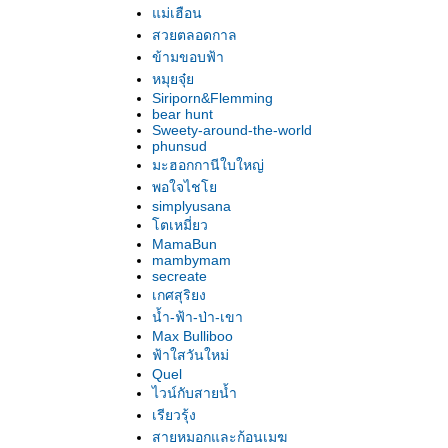
ม่เฮือน
สวยตลอดกาล
ข้ามขอบฟ้า
หมุยจุ๋
Siriporn&Flemming
bear hunt
Sweety-around-the-world
phunsud
มะฮอกกานีใบใหญ่
พอใจไช
simplyusana
ตเหมี่ยว
MamaBun
mambymam
secreate
เกศสุริยง
น้ำ-ฟ้า-ป่า-เขา
Max Bulliboo
ฟ้าใสวันใหม่
Quel
ไวน์กับสายน้ำ
เรียวรุ้ง
สายหมอกและก้อนเมฆ