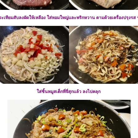
ระเทียมสับลงผัดให้เหลือง ใส่หอมใหญ่และพริกหวาน ตามด้วยเครื่องปรุงรส ช
ส่ชิ้นหมูสเต็กที่จี่สุกแล้ว ลงไปคลุก