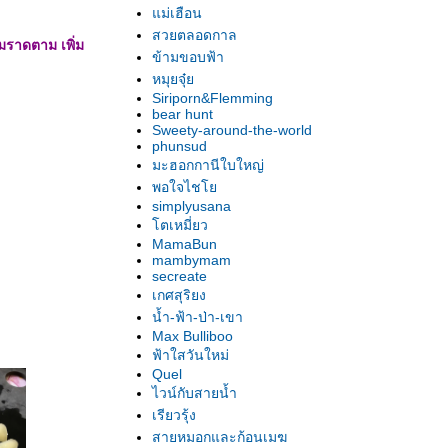
ม่เฮือน
สวยตลอดกาล
อมราดตาม เพิ่ม
ข้ามขอบฟ้า
หมุยจุ๋
Siriporn&Flemming
bear hunt
Sweety-around-the-world
phunsud
มะฮอกกานีใบใหญ่
พอใจไช
simplyusana
ตเหมี่ยว
MamaBun
mambymam
secreate
เกศสุริยง
น้ำ-ฟ้า-ป่า-เขา
Max Bulliboo
ฟ้าใสวันใหม่
Quel
ไวน์กับสายน้ำ
เรียวรุ้ง
สายหมอกและก้อนเมฆ