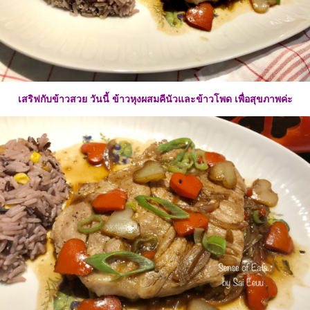
เสริฟกับข้าวสวย วันนี้ ข้าวหุงผสมคีนัวและข้าวโพด เพื่อสุขภาพค่ะ