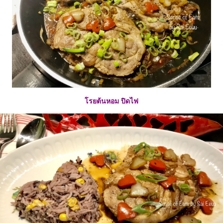
รยต้นหอม ปิดไฟ