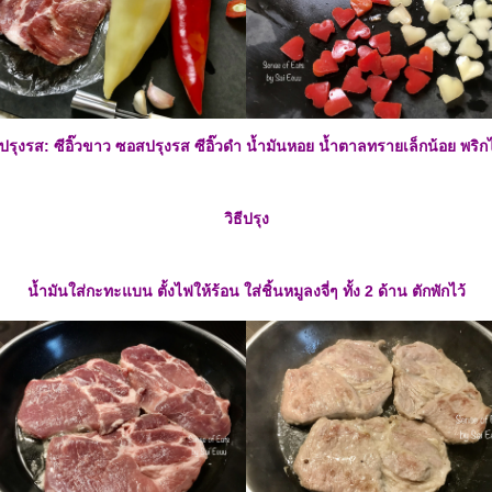
งปรุงรส: ซีอิ๊วขาว ซอสปรุงรส ซีอิ๊วดำ น้ำมันหอย น้ำตาลทรายเล็กน้อย พริ
วิธีปรุง
น้ำมันใส่กะทะแบน ตั้งไฟให้ร้อน ใส่ชิ้นหมูลงจี่ๆ ทั้ง 2 ด้าน ตักพักไว้