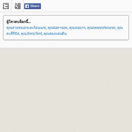
ผู้โหวตบล็อกนี้...
คุณสายหมอกและก้อนเมฆ
,
คุณkae+aoe
,
คุณหอมกร
,
คุณnewyorknurse
,
คุณ
ตะลีกีปัส
,
คุณJinnyTent
,
คุณสองแผ่นดิน