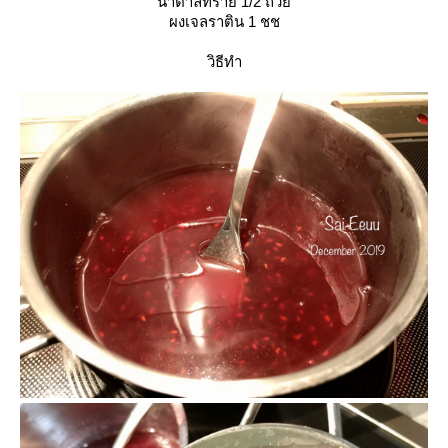
น้ำตาลทราย 1/2 ถ้ว
ผงเจลราติน 1 ชช
วิธีทำ