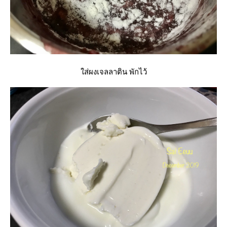
ส่ผงเจลลาติน พักไว้