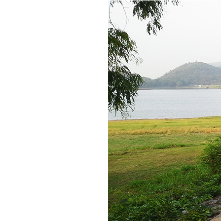
(ตะพาบ) ที่ผมพบ
No. 1055 ขนไม้แล้ว
เจอ ด่าน...ยุ่ง..?
No. 1054 บริษัทชอบ
ก่ แบบไหน ..?
No. 1053 ไม้จิ้มฟัน
(ตะพาบ)
No. 1052 ผลิตสินค้าที่
ชลบุรี ส่งไป ตปท.ต้อง
ทำอะไรบ้าง
No. 1051 เจอตัว
ปลอม.... ต้องรมยา
No. 1050 ลองพลัง จะ
ได้รู้ว่าไผ เป็นไผ
No. 1049 ประทับใจ
(ตะพาบ)
No. 1048 ทำงานที่่
หม่ เจอ..ดี..?