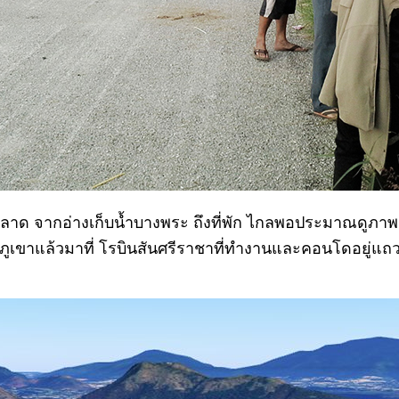
ตลาด จากอ่างเก็บน้ำบางพระ ถึงที่พัก ไกลพอประมาณดูภาพ
าภูเขาแล้วมาที่ โรบินสันศรีราชาที่ทำงานและคอนโดอยู่แถว