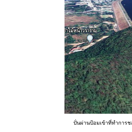
มากกว่า.
No. 1071 ไปทำสวน ดี
ไหม....?
No. 1070 รับงานทำ
ล้ว...เจี๋ยวจริง ๆ
No. 1069 ร้านข้าง
ทาง...ที่ไม่อาจลืมได้
(ตะพาบ)
No. 1068 รัก... ของ
เพื่อน
No. 1067 เชียงใหม่ ณ
วัยเด็กกับปัจจุบัน
No. 1066 ทำงานบาร์
-เล่นกีฬา ฝีกสมาธิ เฉ
เลย..
No. 1065 กว่าจะ ฟัน
ปั่นผ่านป้อมเข้าที่ทำการช
รัน (ตะพาบ)
No. 1064 เริ่ม..เข้า