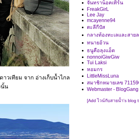
จันทราน็อคเทิร์น
FreakGirL
Lee Jay
mcayenne94
ตะลีกีปัส
กลางท้องทะเลและสาย
ทนายอ้วน
ธนูคือลุงแอ็ด
nonnoiGiwGiw
Tui Laksi
หอมกร
LittleMissLuna
ดาวเทียม จาก อ่างเก็บน้ำไกล
สมาชิกหมายเลข 71159
นั้น
Webmaster - BlogGang
[Add ไวน์กับสายน้ำ's blog 