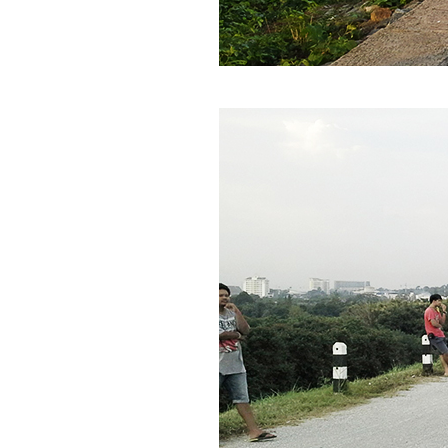
No. 1047 งานแรกที่
ทำสำเร็จ...ไม่น่าเชื่อ
No. 1046 ทำงานที่
าก..หยุดและมองไกล
จะเห็น
No. 1045 เขาบังคับให้
ผม... เบี้ยว..?
No. 1044 รู้ว่าเสี่ยง แต่
ต้องขอลอง (ตะพาบ)
Np. 1043 ลูกเล่น ของ
คนขายตึก
No. 1042 ทำงานที่
หม่.. เจอดี...ซะแล้ว
No. 1041 เข้าสู่งาน
เทา ๆ (มั้ง)
No. 1040 ตัวละครที่
น่ารังเกียจ (ตะพาบ)
No. 1039 คนเอียง