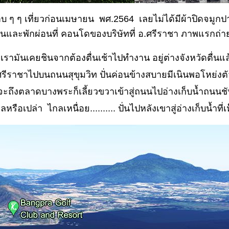
ๆ ๆ เที่ยวก่อนเมษายน พศ.2564 เลยไม่ได้มีผ้าปิดจมูกปาก 
นและพักผ่อนที่ คอนโดของบริษัทที่ อ.ศรีราชา ภาพแรกถ่
ไร เรามันเคยชินจากต้องตื่นเช้าไปทำงาน อยู่ต่างจังหวัดตื่
รีราชาไปบนถนนสุขุมวิท ปั่นค่อนข้างสบายมีเนินพอโหย่งต
จะถึงตลาดบางพระก็เลี้ยวขวาเข้าสู่ถนนไปอ่างเก็บน้ำถนนช
หรือเปล่า ไกลเหนื่อย.......... ปั่นไปหลังเขาสู่อ่างเก็บน้ำที่