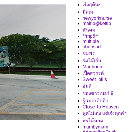
เริงฤดีนะ
มิลเม
newyorknurse
maitip@kettip
พันคม
**mp5**
multiple
phunsud
ชมพร
ร่มไม้เย็น
Maeboon
เป็ดสวรรค์
Sweet_pills
อุ้มสี
ซองขาวเบอร์ 9
รู้นะว่าคิดถึง
Close To Heaven
พูดไม่เก่ง แต่เจ๋งทุกคำ
พรไม้หอม
mambymam