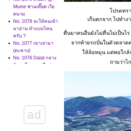
Muine ฟานเที๊ยต เวี
ปรดทราบ 
ตนาม
เก็บตกจาก ไปทำงา
No. 1078 จะให้คนเข้า
มาอ่าน ทำแบบไหน
ตื่นมาคนอื่นยังไม่ตื่นไม่เป็น
ครับ ?
จากท้ายรถปั่นในตัวตลาดศ
No. 1077 เขาเล่ามา
(ตะพาบ)
ห้ล้อหมุน แต่พอใกล้
No. 1076 Dalat กลาง
ถามว่าไกล
วันสดใส กลางคืนน่า
เดินเที่ยว..
No. 1075 ไร่การแฟที่
Dalat
No. 1074 ทำสวน..ผล
ลัพภ์ออกแล้วคือ
No. 1073 หลากหลา
ad
อารมณ์ (ตะพาบ)
No. 1072 โควิด กับ
ต้มยำกุ้ง ใครลำบาก