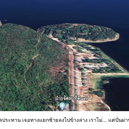
ลประทาน เจอทางแยกซ้ายลงไปข้างล่าง เราไม่... แต่ปั่นผ่านส