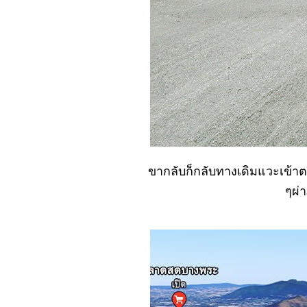
ซ้าย... แต่...?
No. 1038 ความลับ..
ของร้านอาหาร
No. 1037 ซื่อกินไม่
หมด (ภัตตาคาร)
No. 1036 ทดลอง ที่
ตกต่างกัน...?
(ตะพาบ)
No. 1035 ช่องทาง
หากิน..... (ภัตตาคาร)
ขากลับก็กลับทางเดิมแวะเข้า
No. 1034 สร้างศัตรู
ๆผ่
หรือทำเฉย ๆ ดี..?
(ภัตตาคาร)
No. 1033 ไปเป็น
ลูกจ้าง ภัตตาคาร
No. 1032 คิดถึงเรื่อง
เที่ยว คิดถึงอะไร
(ตะพาบ)