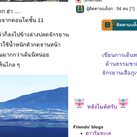
Smember
ผู้ติดตามบล็อก : 94 คน [
?
]
ฮ่า ....
ายจากคอนโดชั้น 11
นแล้วก็ลงไปข้างล่างปลดจักรยาน
ัวใช้น้ำหนักตัวกดจานหน้า
ันมากกว่าเดิมนิหน่อ
เขียนการเดิน
ด้านธรรมชาต
เห็นไกล ๆ
จักรยานเสือภู
หลังไมค์ครับ
Friends' blogs
ดาวริมทะเล