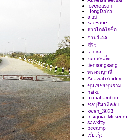
AdrenalineRush
lovereason
HongDaYa
aitai
kae+aoe
สาวไกด์ใจซื่อ
กาบริเอล
ชีริว
tanjira
ดอยสะเก็ด
tiensongsang
พรหมญาณี
Ariawah Auddy
ขุนเพชรขุนราม
haiku
mariabamboo
ชลบุรีมามี่คลับ
kwan_3023
Insignia_Museum
sawkitty
peeamp
เรียวรุ้ง