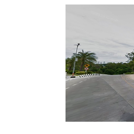
วงการกีฬา
No. 1063 เริ่มจะเป็น
คนดี กับเขาได้บ้าง..
No. 1062 คนเกือบดี
เข้าสู่วงการ
สมาธิ..ได้..?
No. 1061 ชีวิต เด็ก
บ้านนอก
No. 1060 มิจฉาชีพ
(ตะพาบ)
No. 1059 นึกละอาย...
(พี่อายเป็น ..เหรอ..?
555)
No. 1058 อ.ดอยสะเก็ด
ไปเมื่ออายุ 12 ปี
No. 1057 ชลบุรีน่าอยู่
ทำงานสนุก แต่.......?
No. 1056 เดจา วู