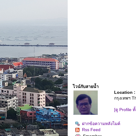
ไวน์กับสายน้ำ
Location :
กรุงเทพฯ T
[ดู Profile ท
ฝากข้อความหลังไมค์
Rss Feed