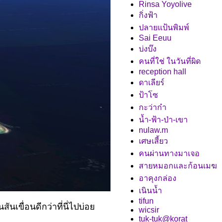
Rinsa Yoyolive
กิ่งฟ้า
ปลายแป้นพิมพ์
Sai Eeuu
บ่งบ๊ง
คนที่ใช่ ในวันที่ผิด
reception hall
ดาเลียร์
ป้าโซ
กะว่าก๋า
น้ำ-ฟ้า-ป่า-เขา
nulaw.m
เศษเสี้ยว
คนผ่านทางมาเจอ
สายหมอกและก้อนเมฆ
อาคุงกล่อง
เนินน้ำ
tifun
ันเขื่อนดีกว่าที่นี่ไปบ่อ
wicsir
tuk-tuk@korat