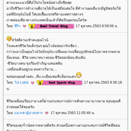
คาบแนะแนวนี่คือไร้ประโยชน์อย่างถึงขีดสุด
มาถึงชีวิตการทำงานพี่ปายได้เป็นเสมียนสมใจ ที่ทำงานผมที่แรกมียูนิฟอร์มให้
ต่ที่ปัจจุบันไม่มี ใส่แต่เสื้อแจกฟรีตามเทศกาลต่างๆ
ภาพท่องเที่ยวต่างประเทศเห็นแล้วก็คิดถึงยุคก่อนโควิด
ดย:
ชีริว
17 ตุลาคม 2563 8:59:56 น.
สวัสดียามเช้าค่ะคุณไวน์
รงละครชีวิตวัยเด็กรุ่นๆ คุณไวน์หล่อน่ารักเชียว...
กว่าจะมาเป็นคุณไวน์วัยปัจจุบัน เปลี่ยนฉากเปลี่ยนรูปลักษณ์ไปมาหลากหลา
นี่ละหนอ...ชีวิต บทบาทบางตอน-ชีวิตยอกย้อน-ยับเยิน
-ชีวิตบางคน-รุ่งเรืองจำเริญ-แสนเพลิน
-เหมือนเดินอยู่บน-หนทางวิมาน ...
ขอขอบคุณด้วยค่ะ...ที่แวะเยี่ยมชมที่บล็อกนะคะ
ดย:
Tui Laksi
17 ตุลาคม 2563 9:36:18
น.
ชีวิตเหมือนเรียบง่าย แต่ก็ผ่านประสบการณ์การเดินทางมามากมาย ขอบคุณที่
ถ่ายทอดให้ชมครับ
ดย:
มวเซาผู้น่าสงสาร
17 ตุลาคม 2563 11:05:46 น.
ชีวิตของคุฯไวน์หลากหลายดีครับ ส่วนหนึ่งเพราะผ่านประสบการณ์ชีวิตที่ค่อน