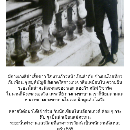
มีกางเกงสีดำเสื้อขาว ใส่ งานก้าวหน้าเป็นลำดับ ข้างบนไปเที่ยว
กับเพื่อน ๆ สมุห์บัญชี สังเกตใส่กางเกงขาลีบเหมือนใน ความฝัน
ระยะนั้นน่าจะฟังเพลงของ พอล แองก้า คลิฟ ริชาร์ด
ไม่นานก็ฟังเพลงเอลวิส เพรสลี่ย์ กางเกงขาบาน เราก็นิยมตามแต่
หาภาพกางเกงขาบานไม่เจอ นึกดูแล้ว ไม่จืด
หลายปีต่อมาได้เข้าร่วม กับนักเขียนในบล๊อกแกงค์ ค่อย ๆ กระ
ดึบ ๆ เป็นนักเขียนสมัครเล่น
ระยะนั้นทำงานแถวสีลมที่อาคารวรวัฒน์ เป็นพนักงานนี่แหละ
ครับ 555