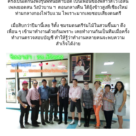
ครั้งเป็นเด็กนั่งฟังรุ่นพี่ที่นัยตาบอด เป็นเพื่อนของพี่สาวสีไวโอลิน
เพลงยอดสน วังบัวบาน ฯ ตอนกลางคืน ใต้ยุ้งข้าวสูงที่เชียงใหม่
ท่ามกลางกองไฟวับแวม ไพเราะมากเลยชอบเสียงดนตรี
เมื่อสิบกว่าปีมานี้เลย ริตั้ง ชมรมดนตรีร่มไม้ในสวนขึ้นมา ดึง
เพื่อน ๆ เข้ามาทำงานด้วยกันเพราะ เคยทำงานกันเป็นทีมเมื่อครั้ง
ทำงานตรวจสอบบัญชี ทำให้รู้ว่าทำงานหลายคนจะพบความ
สำเร็จได้ง่า