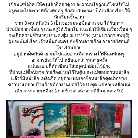
เขียนเสร็จก็ส่งให้ครูแล้วก็คอยดูว่า จะผ่านหรือถูกแก้ไขหรือไม่
ครูคงจะไปตรวจที่ห้องพักครู อีกสองวันต่อมา ก็คัดเลือกเรื่อง ให้
นักเรียนขึ้นอ่าน
รวม 3 คน หนึ่งใน 3 เป็นของผมพอขึ้นอ่าน จบ ได้รับการ
ปรบมือจากเพื่อน ๆ และครูได้เรียกไป แนะนำให้เขียนเรื่องเรื่อย ๆ
จะเกิดความชำนาญ เช่น อ.ชุ่ม ณ บางช้าง (นามปากกา ลพบุรี)
ผู้ประพันธ์เรื่อง เจ้าหมื่นด้งนคร กับอีกหลายเรื่อง อาจารย์สอนที่
รงเรียนด้ว
อยู่บ้านติดกันด้วย ผมไปแอบอ่านที่ท่านร่างไว้ที่ห้องพักครู
อาจารย์จะให้ไป หยิบเอกสารหลายครั้ง
น่นอนผมก็หัดเขียน ใส่สมุดปกอ่อนไว้บ้าง
ที่บ้านแม่ซื้อนิยาย กับเรื่องแปลไว้ในตู้เยอะแม่ชอบอ่านหนังสือ
ล้วก็มีหนังสือ เพลินจิต อยู่ด้วย ผมเองซื้อหนังสือชุดเด็กชา
ชาวนาแต่ย้ายบ้านย้ายที่ทำงานบ่อยไว้ครบชุด แต่หายเหลือเล่ม
เดียวกระดาษเหลือง (ภาพข้างล่างนำจากที่อื่นมานะครับ)