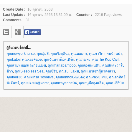
Create Date :
16 ตุลาคม 2563
Last Update :
16 ตุลาคม 2563 13:31:09 น.
Counter :
2219 Pageviews.
Comments :
31
ผู้โหวตบล็อกนี้...
คุณnewyorknurse
,
คุณอุ้มสี
,
คุณเริงฤดีนะ
,
คุณหอมกร
,
คุณภาวิดา คนบ้านป่า
,
คุณkatoy
,
คุณkae+aoe
,
คุณจันทราน็อคเทิร์น
,
คุณhaiku
,
คุณThe Kop Civil
,
คุณสายหมอกและก้อนเมฆ
,
คุณmariabamboo
,
คุณสองแผ่นดิน
,
คุณสันตะวาใบ
ข้าว
,
คุณSleepless Sea
,
คุณชีริว
,
คุณTui Laksi
,
คุณแมวเซาผู้น่าสงสาร
,
คุณtoor36
,
คุณRinsa Yoyolive
,
คุณnonnoiGiwGiw
,
คุณPikku Mul
,
คุณอาทิตย์
ชังจันทร์
,
คุณtuk-tuk@korat
,
คุณmcayenne94
,
คุณธนูคือลุงแอ็ด
,
คุณตะลีกีปัส