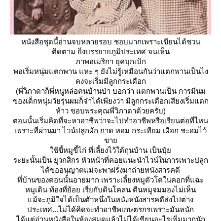
หนังสือชุดนี้อ่านจบหลายรอบ ชอบมากเพราะเขียนได้ชวน
ติดตาม ยิ่งบรรยายภูมิประเทศ จนเห็น
ภาพอเมริกา ยุคบุกเบิก
พอเริ่มหนุ่มแตกพาน แหะ ๆ ยังไม่รู้เหมือนกันว่าแตกพานเป็นไง
คงจะเริ่มมีลูกกระเดือก
(พี่วิภาดาก็พี่หนูหล่อคนบ้านป่า บอกว่า แตกพานเป็น การมีนม
ของเด็กหนุ่มวัยรุ่นผมก็จำได้เพียงว่า มีลูกกระเดือกเสียงเริ่มแตก
ห้าว ขอบพระคุณพี่วิภาดาด้วยครับ)
ตอนนั้นเริ่มคิดที่จะหาอาชีพว่าจะไปทำอาชีพหรือเรียนต่อที่ไหน
เพราะที่ผ่านมา ไวน์ปลูกผัก กาด หอม กระเทียม เผือก ชะอมไว้
ขา
ช้ขี้หมูขี้ไก่ ที่เลี้ยงไว้ใต้ถุนบ้าน เป็นปุ๋
ระยะนั้นเป็น ยุวกสิกร หัวหน้าที่คอยแนะนำไวน์ในการเพาะปลูก
ได้ขออนุญาตแม่จะพาฝรั่งมาถ่ายหนังสารคดี
ที่บ้านของตอนนั้นอายมาก เพราะเลี้ยงหมูตัวโตในคอกที่แฉะ
หมูเดิน ท้องที่ย้อย เรี่ยกับดินโคลน ตีนหมูจมมองไม่เห็น
ม้จะภูมิใจได้เป็นตัวหนึ่งในหนังหนังสารคดีส่งไปต่าง
ประเทศ...ไม่ได้คิดจะทำอาชีพเกษตรกรเพราะมันหนัก
ได้แต่อ่านหนังสือในห้องสมุดแล้วไม่ได้เขียนอะไรเพิ่มมากนัก