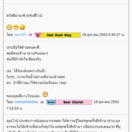
สวัสดียามเช้าครับพี่ไวน์
ดย:
กะว่าก๋า
18 ตุลาคม 2563 6:40:37 น.
ปรบมือให้ด้วยคนค่ะพี่..
พอมีคนเข้ามาอ่านกันเยอะๆ
มันก็มีกำลังใจเขียนจริง..
ปล.. ไส้ไม่แห้งเพราะกินน้ำ
ไม่ๆๆ.. เราจะกินน้ำอย่างเดียวมะด้า
ก.. ยำที่บ้านมาให้ชามเบ้อเริ่มมม..เร
ขอบคุณที่แวะไปนะคะ..
ดย:
nonnoiGiwGiw
18 ตุลาคม 2563
7:24:54 น.
คุณไวน์ ประสบการณ์เยอะมากเลยค่ะ ได้ความรู้ใหม่ๆทุกครั้งที่เข้ามาอ่าน มุล
อาจจะไม่ได้เข้าบล็อกแก๊งทุกวัน แต่ทุกครั้งที่เข้ามา บล็อกแรกและคนแรก ที่มุ