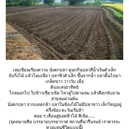
เลยเขียนเรียงความ นั่งตกปลา ดูนกกินปลาสีน้ำเงินตัวเล็ก
จับกิ่งไม้ แล้วโฉบเฉี่ยว ปลาซิวตัวเล็ก ขึ้นจากน้ำ ปลาดิ้นไปมา
เกล็ดขาว วาววับ เมื่อ
ต้องแสงอาทิตย์
ไกลออกไป ใบข้าวเขียวเข้ม ไหวลู่ไปตามลม แล้วดีดกลับยาม
สายลมผ่านพ้น
นั่งตกปลา จากแดดกล้า ปลาในข้องไม้ไผ่มีปลาขาว เล็กใหญ่อยู่
ครึ่งข้อง ตะวันเริ่มล้า
ค่อย ๆ เลื่อนสู่ยอดทิวไม้ สีเข้ม......
(จุดหมายคือ บรรยายบรรยากาศ สถานที่น่ารื่นรมย์ เราควรจะ
หวงแหนชีวิตแบบนี้)