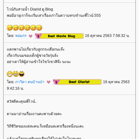
ไวน์กับสายน้ำ Diarist ดู Blog
พอมีอายุเราก็จะเริ่มเล่าเรื่องเก่าในความทรงจำนะพี่ไวน์ 555
ดย:
หอมกร
16 ตุลาคม 2563 7:58:32 น.
ตกพานไม่เกี่ยวกับลูกกระเดือกนะจ๊ะ
เกี่ยวกับนมของเด็กผู้ชายวัยรุ่นจ้ะ
อย่าเดาให้ผู้อ่านเข้าใจไขว้เขวสิจ๊ะ นะนะ
ดย:
ภาวิดา คนบ้านป่า
16 ตุลาคม 2563
9:42:16 น.
สวัสดีคะคุณพี่ไวน์..
ตามมาอ่านเรื่องงานตะพาบด้วยคะ
วิถีชีวิตของแต่ละคน ก็เหมือนละครเรื่องหนึ่งนะคะ
ล้วแต่ใครจะหยิบยกเลือกให้ไปเล่นในโรงละคร