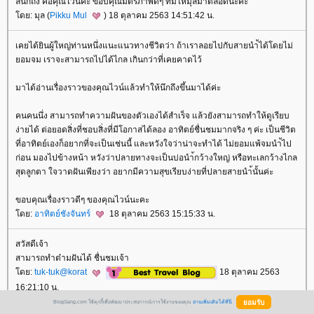
ลนึกถึง คือคุณไวน์ค่ะ ขอบคุณมิตรภาพดีๆ ที่มีให้มุลมาตลอดนะคะ
ดย: มุล (
Pikku Mul
) 18 ตุลาคม 2563 14:51:42 น.
เคยได้ยินผู้ใหญ่ท่านหนึ่งแนะแนวทางชีวิตว่า ถ้าเราลอยไปกับสายนำ้ได้โดยไม่
อมจม เราจะสามารถไปได้ไกล เกินกว่าที่เคยคาดไว้
มาได้อ่านเรื่องราวของคุณไวน์แล้วทำให้นึกถึงขึ้นมาได้ค่ะ
คนคนนึ่ง สามารถทำความฝันของตัวเองได้สำเร็จ แล้วยังสามารถทำให้ดูเรียบ
ง่ายได้ ต่อยอดสิ่งที่ชอบสิ่งที่มีโอกาสได้ลอง อาทิตย์ชื่นชมมากจริง ๆ ค่ะ เป็นชีวิต
ที่อาทิตย์เองก็อยากที่จะเป็นเช่นนี้ และหวังใจว่าน่าจะทำได้ ไม่ยอมแพ้จมนำ้ไป
ก่อน มองไปข้างหน้า หวังว่าปลายทางจะเป็นบ่อนำ้กว้างใหญ่ หรือทะเลกว้างไกล
สุดลูกตา ใจวาดฝันเพียงว่า อยากมีความสุขเรียบง่ายที่ปลายสายนำ้นั้นค่ะ
ขอบคุณเรื่องราวดีๆ ของคุณไวน์นะคะ
ดย:
อาทิตย์ชังจันทร์
18 ตุลาคม 2563 15:15:33 น.
สวัสดีเจ้า
สามารถทำต๋ามฝันได้ ชื่นชมเจ้า
ดย:
tuk-tuk@korat
18 ตุลาคม 2563
16:21:10 น.
BlogGang.com ใช้คุกกี้เพื่อพัฒนาประสบการณ์การใช้งานของคุณ
อ่านเพิ่มเติมได้ที่นี่